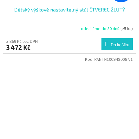
Dětský výškově nastavitelný stůl ČTVEREC ŽLUTÝ
odesíláme do 30 dnů
(>5 ks)
2 869 Kč bez DPH
Do košíku
3 472 Kč
Kód:
PANTH1009NS0067/1