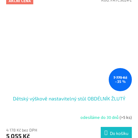
Kód:
PAYC9024-1
AKČNÍ CENA
7 779 Kč
–35 %
Dětský výškově nastavitelný stůl OBDÉLNÍK ŽLUTÝ
odesíláme do 30 dnů
(>5 ks)
4 178 Kč bez DPH
Do košíku
5 055 Kč