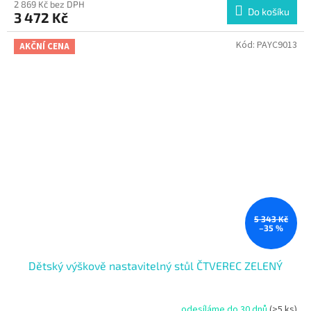
2 869 Kč bez DPH
Do košíku
3 472 Kč
Kód:
PAYC9013
AKČNÍ CENA
5 343 Kč
–35 %
Dětský výškově nastavitelný stůl ČTVEREC ZELENÝ
odesíláme do 30 dnů
(>5 ks)