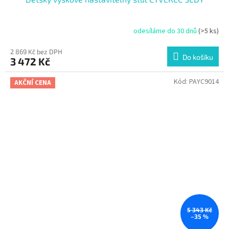
odesíláme do 30 dnů
(>5 ks)
2 869 Kč bez DPH
Do košíku
3 472 Kč
Kód:
PAYC9014
AKČNÍ CENA
5 343 Kč
–35 %