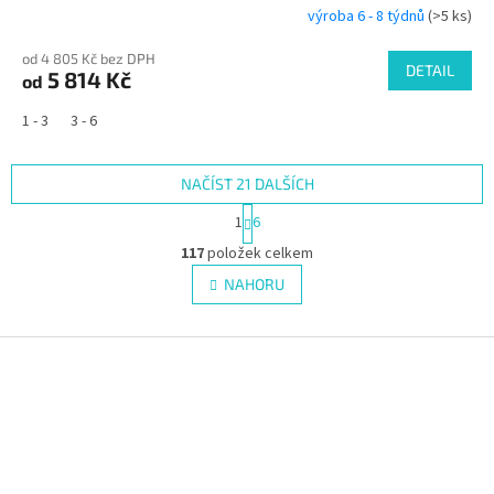
výroba 6 - 8 týdnů
(>5 ks)
od 4 805 Kč bez DPH
DETAIL
5 814 Kč
od
1 - 3
3 - 6
NAČÍST 21 DALŠÍCH
S
1
6
t
O
r
117
položek celkem
v
á
l
NAHORU
n
á
k
d
o
v
Z
a
á
c
á
n
í
p
í
p
a
r
t
v
í
k
y