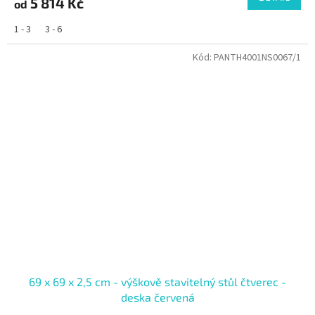
5 814 Kč
od
1 - 3
3 - 6
Kód:
PANTH4001NS0067/1
69 x 69 x 2,5 cm - výškově stavitelný stůl čtverec -
deska červená