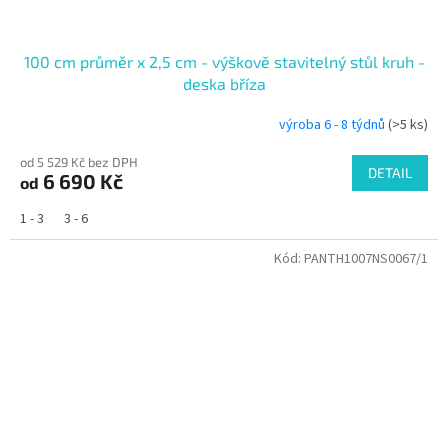
100 cm průměr x 2,5 cm - výškově stavitelný stůl kruh -
deska bříza
výroba 6 - 8 týdnů
(>5 ks)
od 5 529 Kč bez DPH
DETAIL
6 690 Kč
od
1 - 3
3 - 6
Kód:
PANTH1007NS0067/1