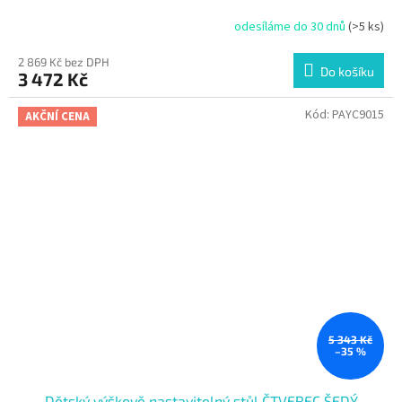
odesíláme do 30 dnů
(>5 ks)
2 869 Kč bez DPH
Do košíku
3 472 Kč
Kód:
PAYC9015
AKČNÍ CENA
5 343 Kč
–35 %
Dětský výškově nastavitelný stůl ČTVEREC ŠEDÝ