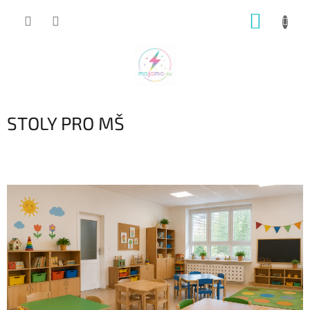
Přejít
NÁKUP
na
obsah
KOŠÍK
STOLY PRO MŠ