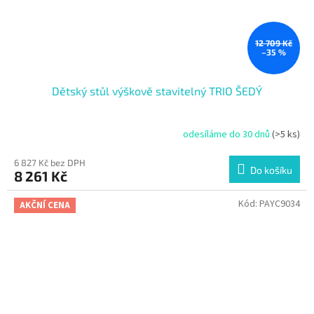
12 709 Kč
–35 %
Dětský stůl výškově stavitelný TRIO ŠEDÝ
odesíláme do 30 dnů
(>5 ks)
6 827 Kč bez DPH
Do košíku
8 261 Kč
Kód:
PAYC9034
AKČNÍ CENA