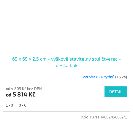
69 x 69 x 2,5 cm - výškově stavitelný stůl čtverec -
deska buk
výroba 6 - 8 týdnů
(>5 ks)
od 4 805 Kč bez DPH
DETAIL
5 814 Kč
od
1 - 3
3 - 6
Kód:
PANTH4002NS0067/1