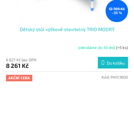
12 709 Kč
–35 %
Dětský stůl výškově stavitelný TRIO MODRÝ
odesíláme do 30 dnů
(>5 ks)
6 827 Kč bez DPH
Do košíku
8 261 Kč
Kód:
PAYC9035
AKČNÍ CENA