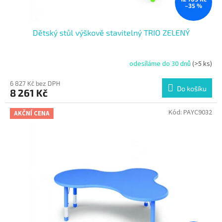
–35 %
Dětský stůl výškově stavitelný TRIO ZELENÝ
odesíláme do 30 dnů
(>5 ks)
6 827 Kč bez DPH
Do košíku
8 261 Kč
Kód:
PAYC9032
AKČNÍ CENA