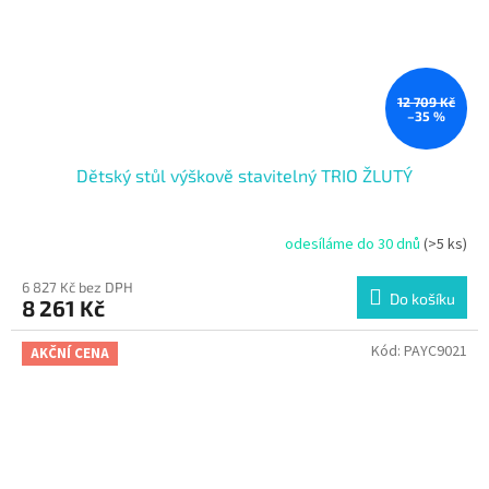
12 709 Kč
–35 %
Dětský stůl výškově stavitelný TRIO ŽLUTÝ
odesíláme do 30 dnů
(>5 ks)
6 827 Kč bez DPH
Do košíku
8 261 Kč
Kód:
PAYC9021
AKČNÍ CENA