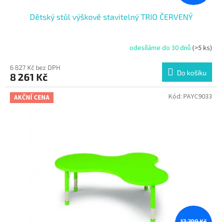
Dětský stůl výškově stavitelný TRIO ČERVENÝ
odesíláme do 30 dnů
(>5 ks)
6 827 Kč bez DPH
Do košíku
8 261 Kč
Kód:
PAYC9033
AKČNÍ CENA
12 709 Kč