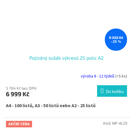
9 332 Kč
–25 %
Pojízdný sušák výkresů 25 polic A2
výroba 8 - 12 týdnů
(>5 ks)
5 784 Kč bez DPH
Do košíku
6 999 Kč
A4 - 100 listů, A3 - 50 listů nebo A2 - 25 listů
Kód:
MP-4129
AKČNÍ CENA