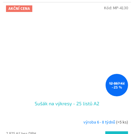
Kód:
MP-4130
AKČNÍ CENA
12 867 Kč
–25 %
Sušák na výkresy - 25 listů A2
výroba 6 - 8 týdnů
(>5 ks)
7 975 Kč bez DPH