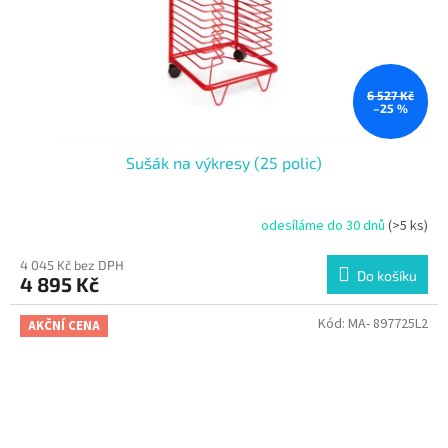
6 527 Kč
–25 %
Sušák na výkresy (25 polic)
odesíláme do 30 dnů
(>5 ks)
4 045 Kč bez DPH
Do košíku
4 895 Kč
Kód:
MA- 897725L2
AKČNÍ CENA