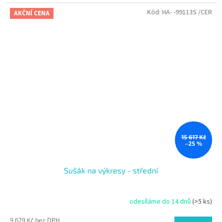
Kód:
HA- -99113S /CER
AKČNÍ CENA
15 617 Kč
–25 %
Sušák na výkresy - střední
odesíláme do 14 dnů
(>5 ks)
9 679 Kč bez DPH