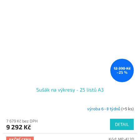
12 390 Kč
–25 %
Sušák na výkresy - 25 listů A3
výroba 6 - 8 týdnů
(>5 ks)
7 679 Kč bez DPH
DETAIL
9 292 Kč
Kód:
MP-4120
AKČNÍ CENA