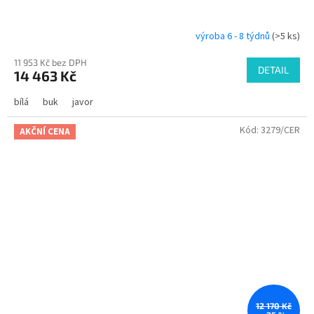
výroba 6 - 8 týdnů
(>5 ks)
11 953 Kč bez DPH
DETAIL
14 463 Kč
bílá
buk
javor
Kód:
3279/CER
AKČNÍ CENA
12 170 Kč