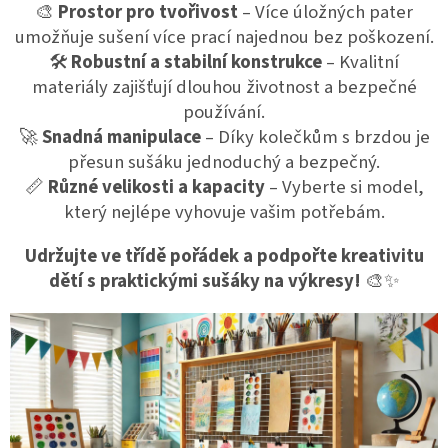
🎨
Prostor pro tvořivost
– Více úložných pater
umožňuje sušení více prací najednou bez poškození.
🛠️
Robustní a stabilní konstrukce
– Kvalitní
materiály zajišťují dlouhou životnost a bezpečné
používání.
🚀
Snadná manipulace
– Díky kolečkům s brzdou je
přesun sušáku jednoduchý a bezpečný.
📏
Různé velikosti a kapacity
– Vyberte si model,
který nejlépe vyhovuje vašim potřebám.
Udržujte ve třídě pořádek a podpořte kreativitu
dětí s praktickými sušáky na výkresy!
🎨✨