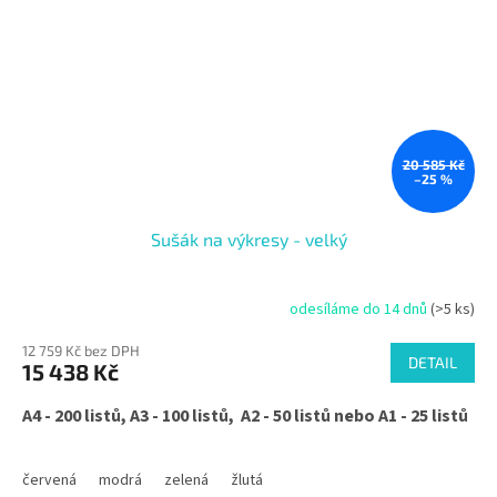
20 585 Kč
–25 %
Sušák na výkresy - velký
odesíláme do 14 dnů
(>5 ks)
12 759 Kč bez DPH
DETAIL
15 438 Kč
A4 - 200 listů, A3 - 100 listů, A2 - 50 listů nebo A1 - 25 listů
červená
modrá
zelená
žlutá