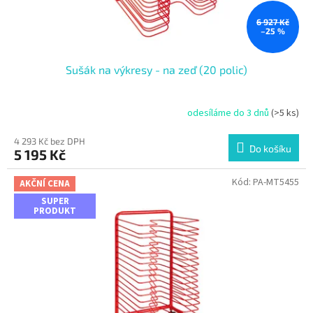
t
ů
6 927 Kč
–25 %
Sušák na výkresy - na zeď (20 polic)
odesíláme do 3 dnů
(>5 ks)
4 293 Kč bez DPH
Do košíku
5 195 Kč
Kód:
PA-MT5455
AKČNÍ CENA
SUPER
PRODUKT