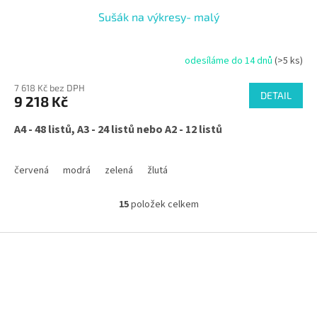
Sušák na výkresy- malý
odesíláme do 14 dnů
(>5 ks)
7 618 Kč bez DPH
DETAIL
9 218 Kč
A4 - 48 listů, A3 - 24 listů nebo A2 - 12 listů
červená
modrá
zelená
žlutá
15
položek celkem
O
v
l
Z
á
á
d
p
a
a
c
t
í
í