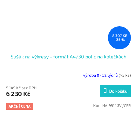
8 307 Kč
–25 %
Sušák na výkresy - formát A4/30 polic na kolečkách
výroba 8 - 12 týdnů
(>5 ks)
5 149 Kč bez DPH
Do košíku
6 230 Kč
Kód:
HA-99113V /CER
AKČNÍ CENA