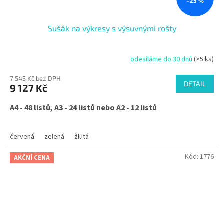
–25 %
Sušák na výkresy s výsuvnými rošty
odesíláme do 30 dnů
(>5 ks)
7 543 Kč bez DPH
DETAIL
9 127 Kč
A4 - 48 listů, A3 - 24 listů nebo A2 - 12 listů
červená
zelená
žlutá
Kód:
1776
AKČNÍ CENA