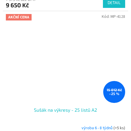
DETAIL
9 650 Kč
Kód:
MP-4128
AKČNÍ CENA
15 012 Kč
–25 %
Sušák na výkresy - 25 listů A2
výroba 6 - 8 týdnů
(>5 ks)