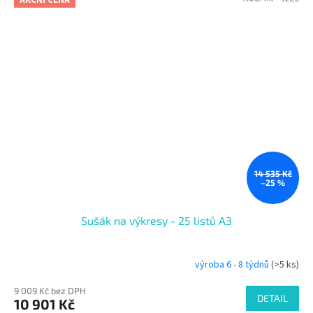
14 535 Kč
–25 %
Sušák na výkresy - 25 listů A3
výroba 6 - 8 týdnů
(>5 ks)
9 009 Kč bez DPH
DETAIL
10 901 Kč