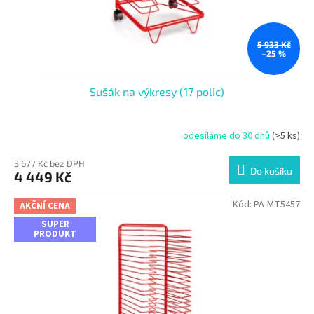
5 933 Kč
–25 %
Sušák na výkresy (17 polic)
odesíláme do 30 dnů
(>5 ks)
3 677 Kč bez DPH
Do košíku
4 449 Kč
Kód:
PA-MT5457
AKČNÍ CENA
SUPER
PRODUKT