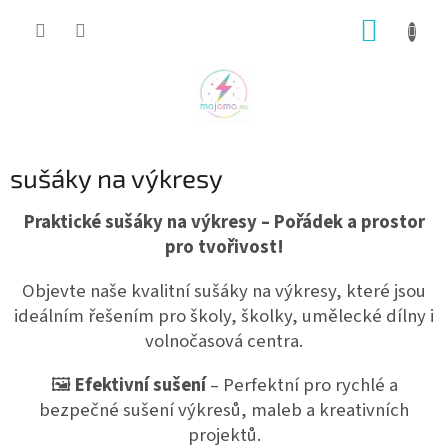
Přejít
NÁKUP
na
obsah
KOŠÍK
sušáky na výkresy
Praktické sušáky na výkresy – Pořádek a prostor
pro tvořivost!
Objevte naše kvalitní sušáky na výkresy, které jsou
ideálním řešením pro školy, školky, umělecké dílny i
volnočasová centra.
🖼️
Efektivní sušení
– Perfektní pro rychlé a
bezpečné sušení výkresů, maleb a kreativních
projektů.