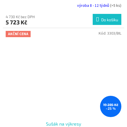
výroba 8 - 12 týdnů
(>5 ks)
4 730 Kč bez DPH
Do košíku
5 723 Kč
Kód:
3303/BIL
AKČNÍ CENA
19 285 Kč
–25 %
Sušák na výkresy