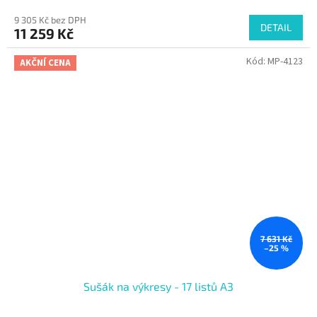
9 305 Kč bez DPH
DETAIL
11 259 Kč
Kód:
MP-4123
AKČNÍ CENA
7 631 Kč
–25 %
Sušák na výkresy - 17 listů A3