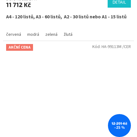
DETAIL
11 712 Kč
A4 - 120 listů, A3 - 60 listů, A2 - 30 listů nebo A1 - 15 listů
červená
modrá
zelená
žlutá
Kód:
HA-99113M /CER
AKČNÍ CENA
12 291 Kč
–25 %