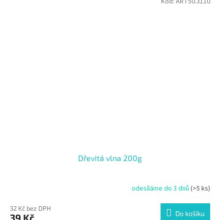
Kód:
ART50.3110
Dřevitá vlna 200g
odesíláme do 3 dnů
(>5 ks)
32 Kč bez DPH
Do košíku
39 Kč