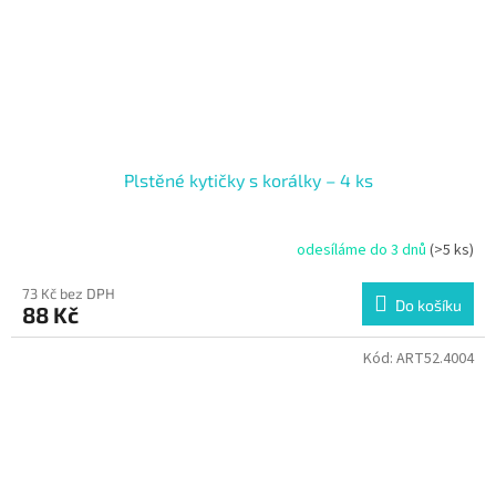
Plstěné kytičky s korálky – 4 ks
odesíláme do 3 dnů
(>5 ks)
73 Kč bez DPH
Do košíku
88 Kč
Kód:
ART52.4004