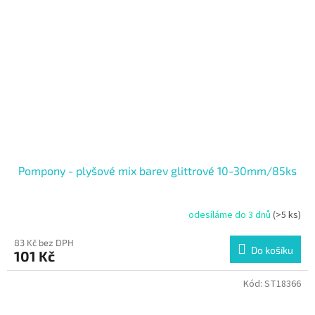
Pompony - plyšové mix barev glittrové 10-30mm/85ks
odesíláme do 3 dnů
(>5 ks)
83 Kč bez DPH
Do košíku
101 Kč
Kód:
ST18366