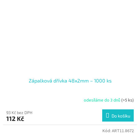
Zápalková dřívka 48x2mm – 1000 ks
odesíláme do 3 dnů
(>5 ks)
93 Kč bez DPH
Do košíku
112 Kč
Kód:
ART11.8672