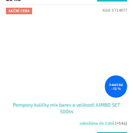
Kód:
ST14677
AKČNÍ CENA
1 441 Kč
–13 %
Pompony kuličky mix barev a velikostí JUMBO SET
500ks
odesíláme do 3 dnů
(>5 ks)