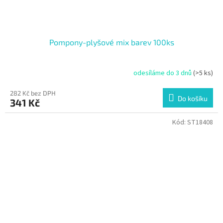
Pompony-plyšové mix barev 100ks
odesíláme do 3 dnů
(>5 ks)
282 Kč bez DPH
Do košíku
341 Kč
Kód:
ST18408