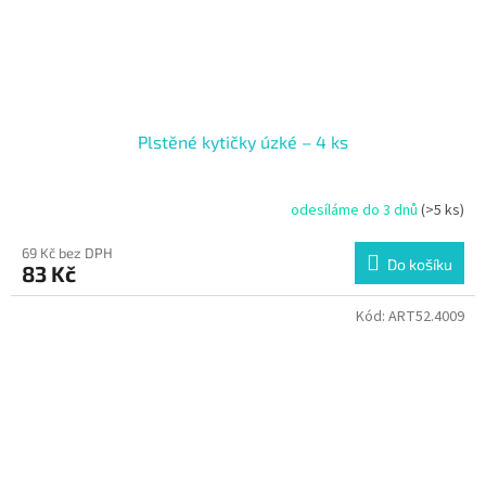
Plstěné kytičky úzké – 4 ks
odesíláme do 3 dnů
(>5 ks)
69 Kč bez DPH
Do košíku
83 Kč
Kód:
ART52.4009