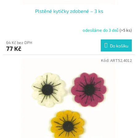
Plstěné kytičky zdobené – 3 ks
odesíláme do 3 dnů
(>5 ks)
64 Kč bez DPH
Do košíku
77 Kč
Kód:
ART52.4012