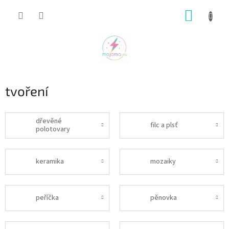
Přejít
NÁKUP
na
obsah
KOŠÍK
tvoření
dřevěné
filc a plsť
polotovary
keramika
mozaiky
peříčka
pěnovka