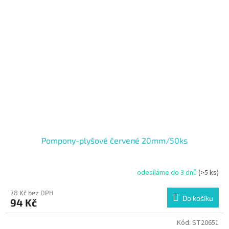
Pompony-plyšové červené 20mm/50ks
odesíláme do 3 dnů
(>5 ks)
78 Kč bez DPH
Do košíku
94 Kč
Kód:
ST20651