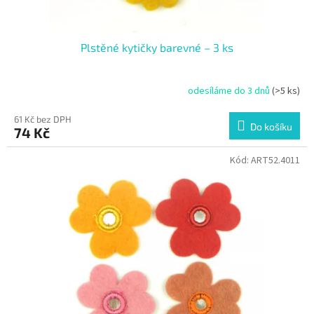
Plstěné kytičky barevné – 3 ks
odesíláme do 3 dnů
(>5 ks)
61 Kč bez DPH
Do košíku
74 Kč
Kód:
ART52.4011