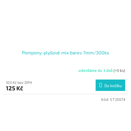
Pompony-plyšové mix barev 7mm/300ks
odesíláme do 3 dnů
(>5 ks)
103 Kč bez DPH
Do košíku
125 Kč
Kód:
ST25074