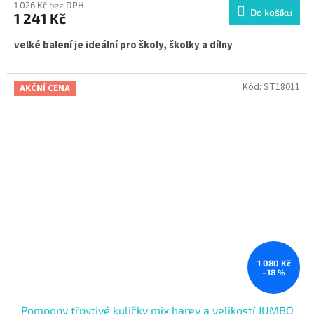
1 026 Kč bez DPH
Do košíku
1 241 Kč
velké balení je ideální pro školy, školky a dílny
Kód:
ST18011
AKČNÍ CENA
1 080 Kč
–18 %
Pompony třpytivé kuličky mix barev a velikostí JUMBO