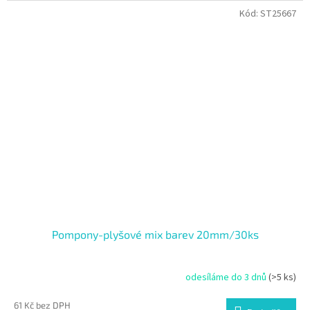
Kód:
ST25667
Pompony-plyšové mix barev 20mm/30ks
odesíláme do 3 dnů
(>5 ks)
61 Kč bez DPH