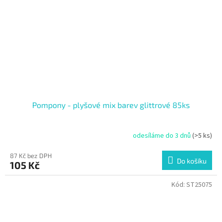
Pompony - plyšové mix barev glittrové 85ks
odesíláme do 3 dnů
(>5 ks)
87 Kč bez DPH
Do košíku
105 Kč
Kód:
ST25075