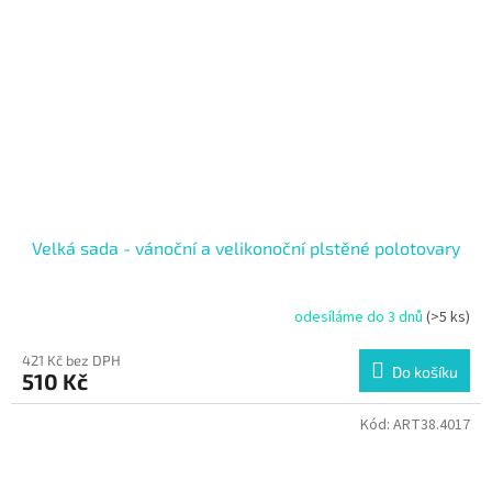
Velká sada - vánoční a velikonoční plstěné polotovary
odesíláme do 3 dnů
(>5 ks)
421 Kč bez DPH
Do košíku
510 Kč
Kód:
ART38.4017