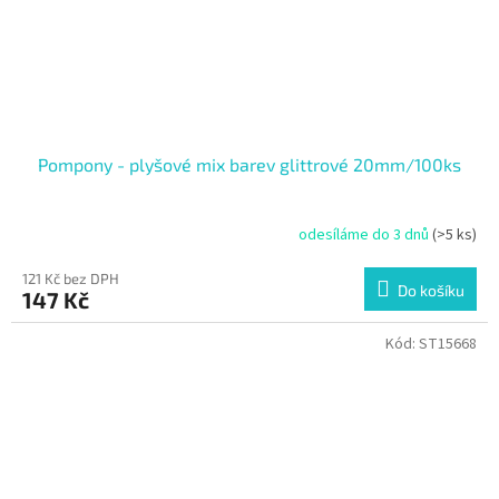
Pompony - plyšové mix barev glittrové 20mm/100ks
odesíláme do 3 dnů
(>5 ks)
121 Kč bez DPH
Do košíku
147 Kč
Kód:
ST15668