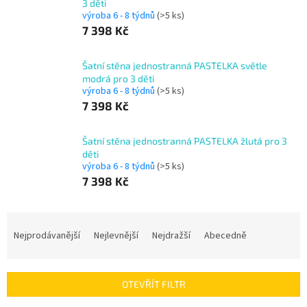
3 děti
výroba 6 - 8 týdnů
(>5 ks)
7 398 Kč
Šatní stěna jednostranná PASTELKA světle
modrá pro 3 děti
výroba 6 - 8 týdnů
(>5 ks)
7 398 Kč
Šatní stěna jednostranná PASTELKA žlutá pro 3
děti
výroba 6 - 8 týdnů
(>5 ks)
7 398 Kč
Ř
a
Nejprodávanější
Nejlevnější
Nejdražší
Abecedně
z
e
n
OTEVŘÍT FILTR
í