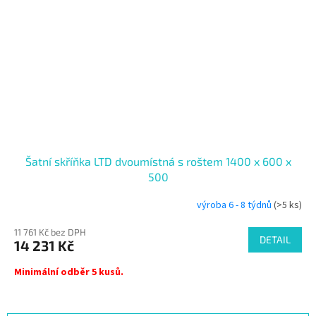
Šatní skříňka LTD dvoumístná s roštem 1400 x 600 x
500
výroba 6 - 8 týdnů
(>5 ks)
11 761 Kč bez DPH
DETAIL
14 231 Kč
Minimální odběr 5 kusů.