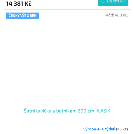
Do košíku
14 381 Kč
Kód:
KB9901
ČESKÝ VÝROBEK
Šatní lavička s botníkem 200 cm KLASIK
výroba 4 - 6 týdnů
(>5 ks)