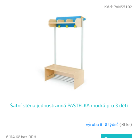
p
V
Kód:
PANS5102
r
ý
o
p
d
i
u
s
k
p
t
r
ů
o
d
u
k
t
ů
Šatní stěna jednostranná PASTELKA modrá pro 3 děti
výroba 6 - 8 týdnů
(>5 ks)
6 114 Kč bez DPH