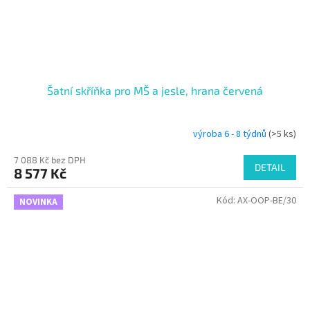
Šatní skříňka pro MŠ a jesle, hrana červená
výroba 6 - 8 týdnů
(>5 ks)
7 088 Kč bez DPH
DETAIL
8 577 Kč
Kód:
AX-OOP-BE/30
NOVINKA