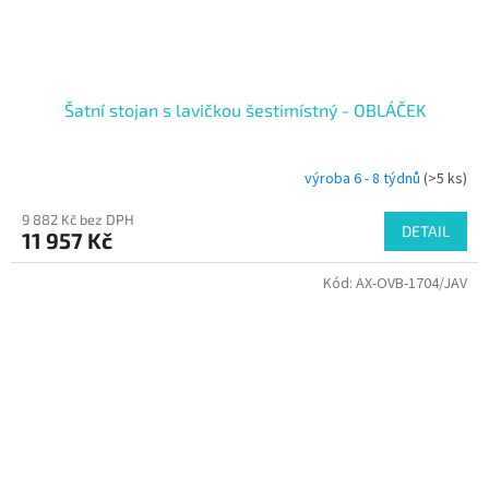
Šatní stojan s lavičkou šestimístný - OBLÁČEK
výroba 6 - 8 týdnů
(>5 ks)
9 882 Kč bez DPH
DETAIL
11 957 Kč
Kód:
AX-OVB-1704/JAV