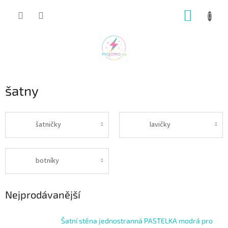
Přejít
NÁKUP
na
obsah
KOŠÍK
šatny
šatničky
lavičky
botníky
Nejprodávanější
Šatní stěna jednostranná PASTELKA modrá pro