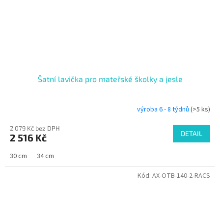
Šatní lavička pro mateřské školky a jesle
výroba 6 - 8 týdnů
(>5 ks)
2 079 Kč bez DPH
DETAIL
2 516 Kč
30 cm
34 cm
Kód:
AX-OTB-140-2-RACS