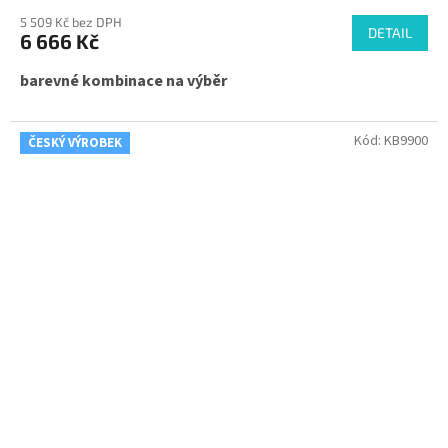
5 509 Kč bez DPH
DETAIL
6 666 Kč
barevné kombinace na výběr
Kód:
KB9900
ČESKÝ VÝROBEK