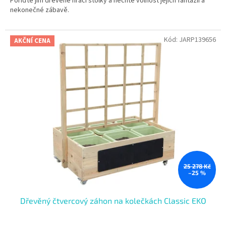
Pořiďte jim dřevěné hrací stolky a nechte volnost jejich fantazii a
nekonečné zábavě.
Kód:
JARP139656
AKČNÍ CENA
25 278 Kč
–25 %
Dřevěný čtvercový záhon na kolečkách Classic EKO