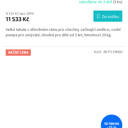
odesíláme do 3 dnů
(3 ks)
9 531 Kč bez DPH
Do košíku
11 533 Kč
Velká tabule v dřevěném rámu pro všechny začínající umělce, vodní
pumpa pro omývání, vhodná pro děti od 3 let, hmotnost 20 kg.
Kód:
JB-P139660
AKČNÍ CENA
12 738 Kč
–25 %