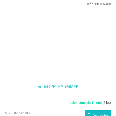
Kód:
PIC897400
Vodní hřiště SUMMER
odesíláme do 14 dnů
(3 ks)
5 685 Kč bez DPH
Do košíku