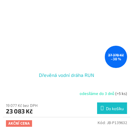
37 378 Kč
–38 %
Dřevěná vodní dráha RUN
odesíláme do 3 dnů
(>5 ks)
19 077 Kč bez DPH
Do košíku
23 083 Kč
Kód:
JB-P139632
AKČNÍ CENA