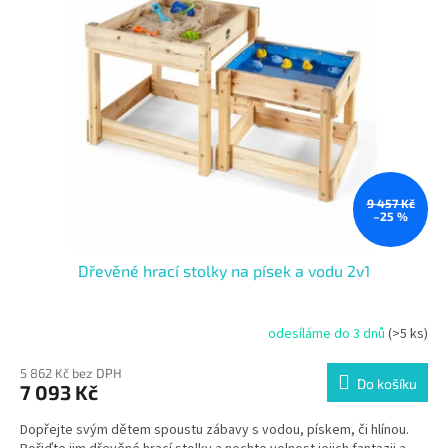
i
u
s
k
p
t
r
ů
o
d
u
k
t
ů
9 457 Kč
–25 %
Dřevěné hrací stolky na písek a vodu 2v1
odesíláme do 3 dnů
(>5 ks)
5 862 Kč bez DPH
Do košíku
7 093 Kč
Dopřejte svým dětem spoustu zábavy s vodou, pískem, či hlínou.