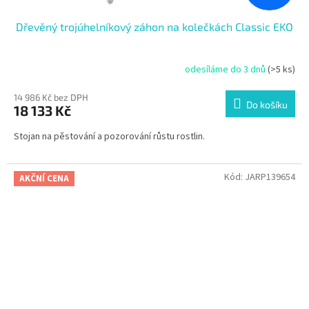
Dřevěný trojúhelníkový záhon na kolečkách Classic EKO
odesíláme do 3 dnů
(>5 ks)
14 986 Kč bez DPH
Do košíku
18 133 Kč
Stojan na pěstování a pozorování růstu rostlin.
Kód:
JARP139654
AKČNÍ CENA