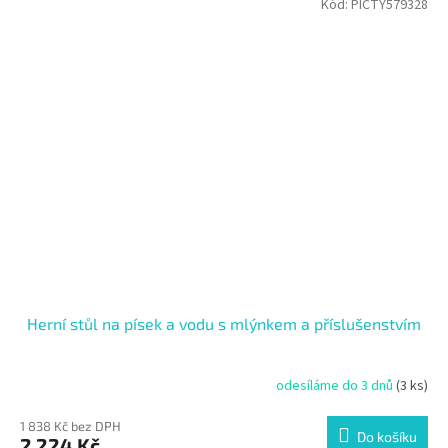
Kód:
PICTY579328
Herní stůl na písek a vodu s mlýnkem a příslušenstvím
odesíláme do 3 dnů
(3 ks)
1 838 Kč bez DPH
Do košíku
2 224 Kč