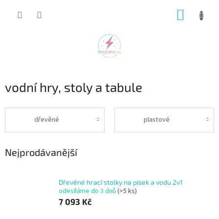
Přejít
NÁKUP
na
obsah
KOŠÍK
vodní hry, stoly a tabule
dřevěné
plastové
Nejprodávanější
Dřevěné hrací stolky na písek a vodu 2v1
odesíláme do 3 dnů
(>5 ks)
7 093 Kč