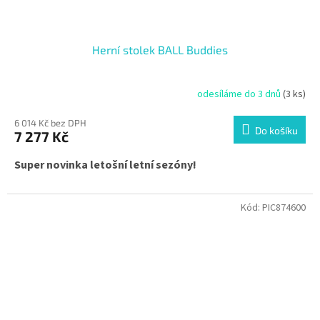
Herní stolek BALL Buddies
odesíláme do 3 dnů
(3 ks)
6 014 Kč bez DPH
Do košíku
7 277 Kč
Super novinka letošní letní sezóny!
Kód:
PIC874600