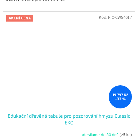
Kód:
PIC-CW54617
AKČNÍ CENA
19 797 Kč
–33 %
Edukační dřevěná tabule pro pozorování hmyzu Classic
EKO
odesíláme do 30 dnů
(>5 ks)