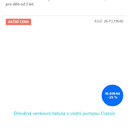
pro děti od 3 let.
Kód:
JB-P139646
AKČNÍ CENA
15 378 Kč
–25 %
Dřevěná venkovní tabule s vodní pumpou Classic