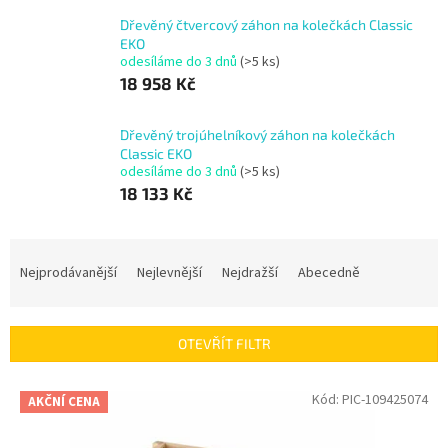
Dřevěný čtvercový záhon na kolečkách Classic
EKO
odesíláme do 3 dnů
(>5 ks)
18 958 Kč
Dřevěný trojúhelníkový záhon na kolečkách
Classic EKO
odesíláme do 3 dnů
(>5 ks)
18 133 Kč
Ř
a
Nejprodávanější
Nejlevnější
Nejdražší
Abecedně
z
e
n
OTEVŘÍT FILTR
í
p
V
Kód:
PIC-109425074
r
AKČNÍ CENA
ý
o
p
d