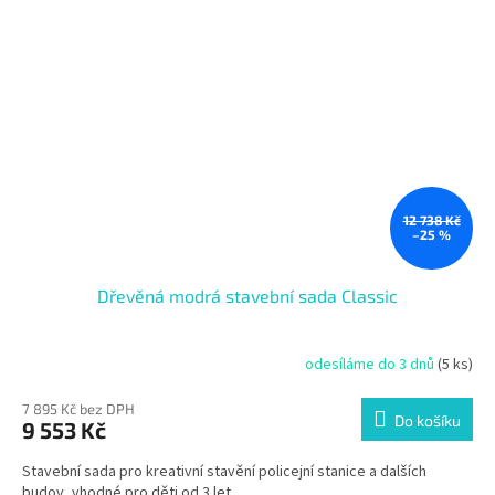
12 738 Kč
–25 %
Dřevěná modrá stavební sada Classic
odesíláme do 3 dnů
(5 ks)
7 895 Kč bez DPH
Do košíku
9 553 Kč
Stavební sada pro kreativní stavění policejní stanice a dalších
budov, vhodné pro děti od 3 let.