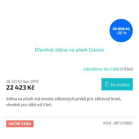
29 898 Kč
–25 %
Dřevěná stěna na písek Classic
odesíláme do 3 dnů
(>5 ks)
18 531 Kč bez DPH
Do košíku
22 423 Kč
Stěna na písek má mnoho zábavných prvků pro zábavné hraní,
vhodné pro děti od 3 let.
Kód:
JBP139661
AKČNÍ CENA