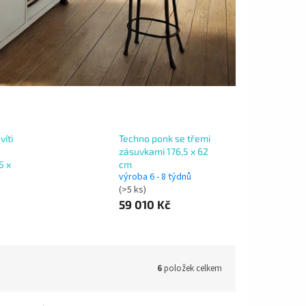
víti
Techno ponk se třemi
zásuvkami 176,5 x 62
5 x
cm
výroba 6 - 8 týdnů
(>5 ks)
59 010 Kč
6
položek celkem