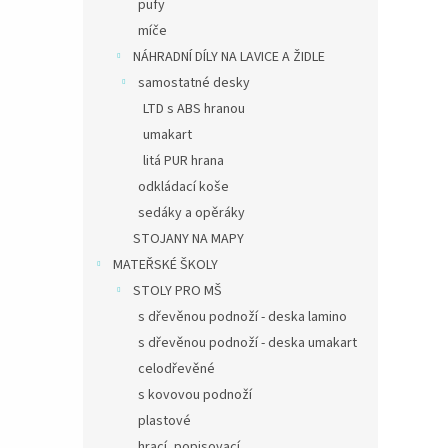
pufy
míče
NÁHRADNÍ DÍLY NA LAVICE A ŽIDLE
samostatné desky
LTD s ABS hranou
umakart
litá PUR hrana
odkládací koše
sedáky a opěráky
STOJANY NA MAPY
MATEŘSKÉ ŠKOLY
STOLY PRO MŠ
s dřevěnou podnoží - deska lamino
s dřevěnou podnoží - deska umakart
celodřevěné
s kovovou podnoží
plastové
hrací, popisovací