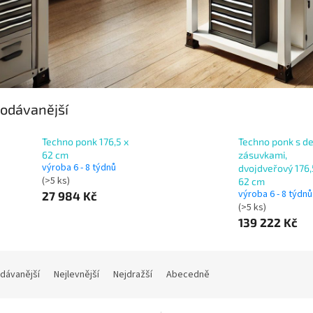
odávanější
Techno ponk 176,5 x
Techno ponk s de
62 cm
zásuvkami,
výroba 6 - 8 týdnů
dvojdveřový 176,
(>5 ks)
62 cm
výroba 6 - 8 týdnů
27 984 Kč
(>5 ks)
139 222 Kč
dávanější
Nejlevnější
Nejdražší
Abecedně