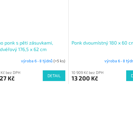
o ponk s pěti zásuvkami,
Ponk dvoumístný 180 x 60 c
dvéřový 176,5 x 62 cm
výroba 6 - 8 týdnů
(>5 ks)
výroba 6 - 8 tý
 Kč bez DPH
10 909 Kč bez DPH
DETAIL
27 Kč
13 200 Kč
O
v
l
á
d
a
c
í