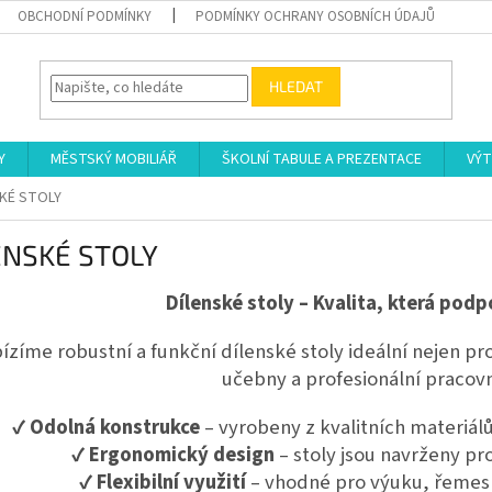
OBCHODNÍ PODMÍNKY
PODMÍNKY OCHRANY OSOBNÍCH ÚDAJŮ
HLEDAT
Y
MĚSTSKÝ MOBILIÁŘ
ŠKOLNÍ TABULE A PREZENTACE
VÝT
SKÉ STOLY
ENSKÉ STOLY
Dílenské stoly – Kvalita, která podp
ízíme robustní a funkční dílenské stoly ideální nejen pro 
učebny a profesionální pracovn
✔
Odolná konstrukce
– vyrobeny z kvalitních materiál
✔
Ergonomický design
– stoly jsou navrženy pr
✔
Flexibilní využití
– vhodné pro výuku, řemesln