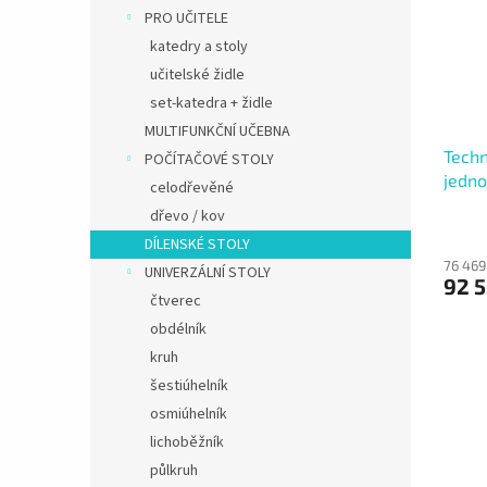
PRO UČITELE
katedry a stoly
učitelské židle
set-katedra + židle
MULTIFUNKČNÍ UČEBNA
Techn
POČÍTAČOVÉ STOLY
jedno
celodřevěné
dřevo / kov
DÍLENSKÉ STOLY
76 469
UNIVERZÁLNÍ STOLY
92 5
čtverec
obdélník
kruh
šestiúhelník
osmiúhelník
lichoběžník
půlkruh