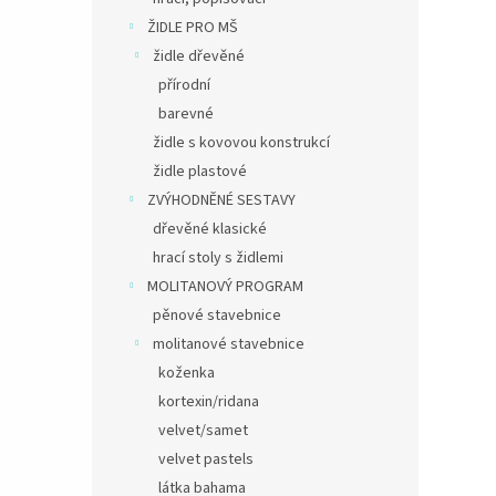
ŽIDLE PRO MŠ
židle dřevěné
přírodní
barevné
židle s kovovou konstrukcí
židle plastové
ZVÝHODNĚNÉ SESTAVY
dřevěné klasické
hrací stoly s židlemi
MOLITANOVÝ PROGRAM
pěnové stavebnice
molitanové stavebnice
koženka
kortexin/ridana
velvet/samet
velvet pastels
látka bahama