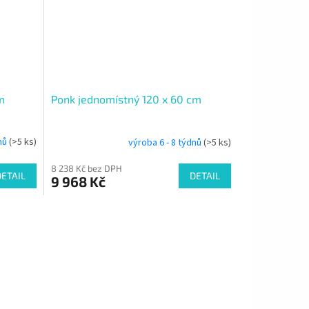
m
Ponk jednomístný 120 x 60 cm
dnů
(>5 ks)
výroba 6 - 8 týdnů
(>5 ks)
8 238 Kč bez DPH
DETAIL
DETAIL
9 968 Kč