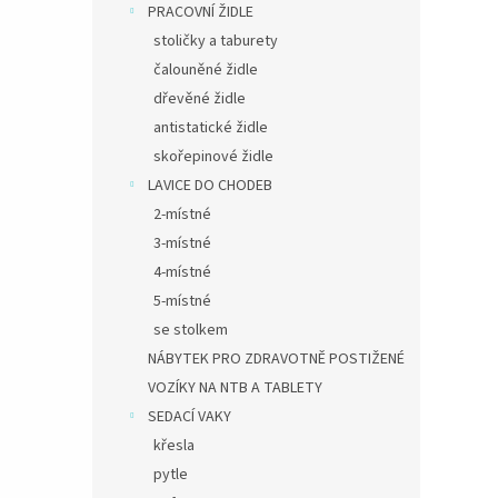
PRACOVNÍ ŽIDLE
stoličky a taburety
čalouněné židle
dřevěné židle
antistatické židle
skořepinové židle
LAVICE DO CHODEB
2-místné
3-místné
4-místné
5-místné
se stolkem
NÁBYTEK PRO ZDRAVOTNĚ POSTIŽENÉ
VOZÍKY NA NTB A TABLETY
SEDACÍ VAKY
křesla
pytle