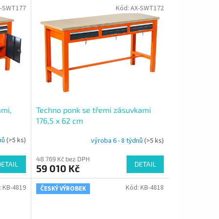
X-SWT177
Kód:
AX-SWT172
ami,
Techno ponk se třemi zásuvkami
176,5 x 62 cm
dnů
(>5 ks)
výroba 6 - 8 týdnů
(>5 ks)
48 769 Kč bez DPH
DETAIL
DETAIL
59 010 Kč
:
KB-4819
Kód:
KB-4818
ČESKÝ VÝROBEK