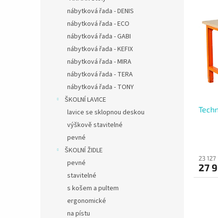
V
n
nábytková řada - DENIS
ý
í
nábytková řada - ECO
p
p
i
r
nábytková řada - GABI
s
o
nábytková řada - KEFIX
p
d
nábytková řada - MIRA
r
u
nábytková řada - TERA
o
k
nábytková řada - TONY
d
t
u
ŠKOLNÍ LAVICE
ů
Techn
k
lavice se sklopnou deskou
t
výškově stavitelné
ů
pevné
ŠKOLNÍ ŽIDLE
23 127
pevné
27 
stavitelné
s košem a pultem
ergonomické
na pístu