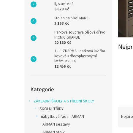
II, stavitelná
6 679 Kč
Stojan na 5 kol MARS
3 168 Kč
Parková souprava olšové dřevo
PICNIC GRANDE
20 160 Kč
Nejpr
1 + 1 ZDARMA - parková lavička
kovová s dřevoplastovýmí
latěmi KVĚTA
12 456 Kč
Přeskočit
Kategorie
kategorie
ZÁKLADNÍ ŠKOLY A STŘEDNÍ ŠKOLY
ŠKOLNÍ TŘÍDY
Ř
a
nábytková řada - ARMAN
Nejpro
z
ARMAN sestavy
e
ARMAN stoly