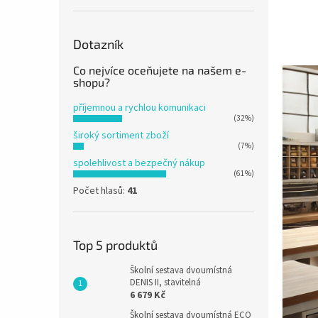
n
e
l
Dotazník
Co nejvíce oceňujete na našem e-
shopu?
příjemnou a rychlou komunikaci
(32%)
široký sortiment zboží
(7%)
spolehlivost a bezpečný nákup
(61%)
Počet hlasů:
41
Top 5 produktů
Školní sestava dvoumístná
DENIS II, stavitelná
6 679 Kč
Školní sestava dvoumístná ECO