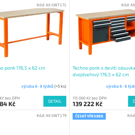
Kód:
AX-SWT171
Kód:
A
o ponk 176,5 x 62 cm
Techno ponk s devíti zásuvk
dvojdveřový 176,5 x 62 cm
výroba 6 - 8 týdnů
(>5 ks)
výroba 6 - 8 tý
 Kč bez DPH
115 060 Kč bez DPH
DETAIL
984 Kč
139 222 Kč
Kód:
AX-SWT179
Kód
ČESKÝ VÝROBEK