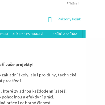
Přihlášení
NÁKUPNÍ
Prázdný košík
KOŠÍK
VARNÉ POTŘEBY A PAPÍRNICTVÍ
SKŘÍNĚ A SKŘÍŇKY
ŠATNY
oří vaše projekty!
základní školy, ale i pro dílny, technické
í prostředí.
ů, které zvládnou každodenní zátěž.
o pohodlnou a efektivní práci.
é práce i odborné činnosti.