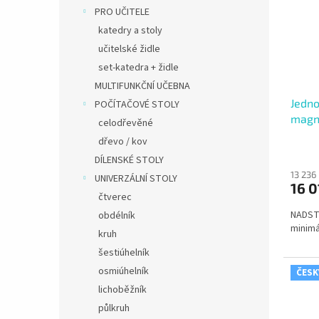
PRO UČITELE
katedry a stoly
učitelské židle
set-katedra + židle
MULTIFUNKČNÍ UČEBNA
Jedno
POČÍTAČOVÉ STOLY
magne
celodřevěné
otvír
dřevo / kov
DÍLENSKÉ STOLY
13 236
UNIVERZÁLNÍ STOLY
16 0
čtverec
NADST
obdélník
minimá
kruh
šestiúhelník
osmiúhelník
ČESK
lichoběžník
půlkruh