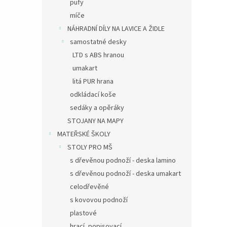
pufy
míče
NÁHRADNÍ DÍLY NA LAVICE A ŽIDLE
samostatné desky
LTD s ABS hranou
umakart
litá PUR hrana
odkládací koše
sedáky a opěráky
STOJANY NA MAPY
MATEŘSKÉ ŠKOLY
STOLY PRO MŠ
s dřevěnou podnoží - deska lamino
s dřevěnou podnoží - deska umakart
celodřevěné
s kovovou podnoží
plastové
hrací, popisovací