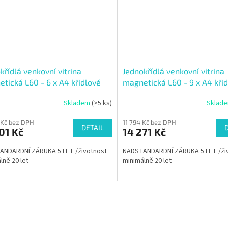
křídlá venkovní vitrína
Jednokřídlá venkovní vitrína
tická L60 - 6 x A4 křídlové
magnetická L60 - 9 x A4 kří
ání do strany
otvírání do strany
Skladem
(>5 ks)
Sklad
 Kč bez DPH
11 794 Kč bez DPH
DETAIL
01 Kč
14 271 Kč
ANDARDNÍ ZÁRUKA 5 LET /životnost
NADSTANDARDNÍ ZÁRUKA 5 LET /ži
lně 20 let
minimálně 20 let
O
v
l
á