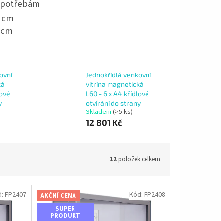
 potřebám
4 cm
6 cm
ovní
Jednokřídlá venkovní
ká
vitrína magnetická
lové
L60 - 6 x A4 křídlové
y
otvírání do strany
Skladem
(>5 ks)
12 801 Kč
12
položek celkem
d:
FP2407
Kód:
FP2408
AKČNÍ CENA
SUPER
PRODUKT