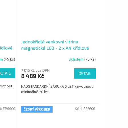
Jednokřídlá venkovní vitrína
ídlové
magnetická L60 - 2 x A4 křídlové
otvírání do strany
em
(>5 ks)
Skladem
(>5 ks)
7 016 Kč bez DPH
DETAIL
DETAIL
8 489 Kč
votnost
NADSTANDARDNÍ ZÁRUKA 5 LET /životnost
minimálně 20 let
d:
FP9900
Kód:
FP9901
ČESKÝ VÝROBEK