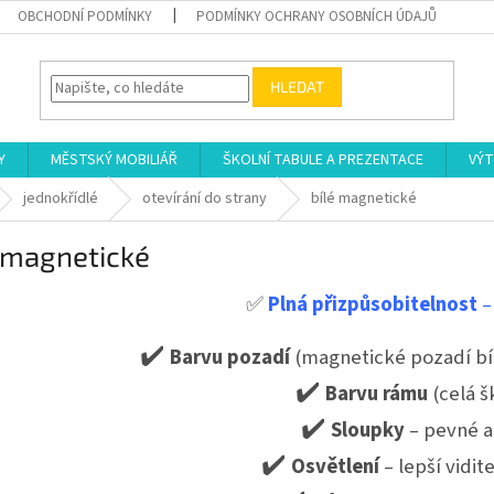
OBCHODNÍ PODMÍNKY
PODMÍNKY OCHRANY OSOBNÍCH ÚDAJŮ
HLEDAT
Y
MĚSTSKÝ MOBILIÁŘ
ŠKOLNÍ TABULE A PREZENTACE
VÝT
jednokřídlé
otevírání do strany
bílé magnetické
 magnetické
✅
Plná přizpůsobitelnost
– 
Barvu pozadí
(magnetické pozadí bíl
✔️
Barvu rámu
(celá š
✔️
Sloupky
– pevné a 
✔️
Osvětlení
– lepší vidite
✔️