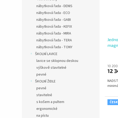
nábytková řada - DENIS
nábytková řada - ECO
nábytková řada - GABI
nábytková řada - KEFIX
nábytková řada - MIRA
Jedno
nábytková řada - TERA
magne
nábytková řada - TONY
otvír
ŠKOLNÍ LAVICE
lavice se sklopnou deskou
10 200
výškově stavitelné
12 3
pevné
NADST
ŠKOLNÍ ŽIDLE
minimá
pevné
stavitelné
s košem a pultem
ČESK
ergonomické
na pístu