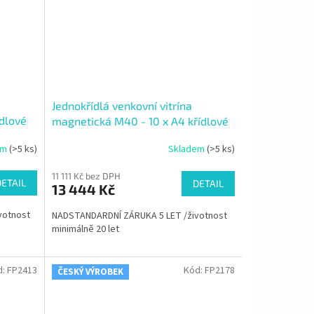
Jednokřídlá venkovní vitrína
dlové
magnetická M40 - 10 x A4 křídlové
otvírání do strany
em
(>5 ks)
Skladem
(>5 ks)
11 111 Kč bez DPH
DETAIL
DETAIL
13 444 Kč
votnost
NADSTANDARDNÍ ZÁRUKA 5 LET /životnost
minimálně 20 let
d:
FP2413
Kód:
FP2178
ČESKÝ VÝROBEK