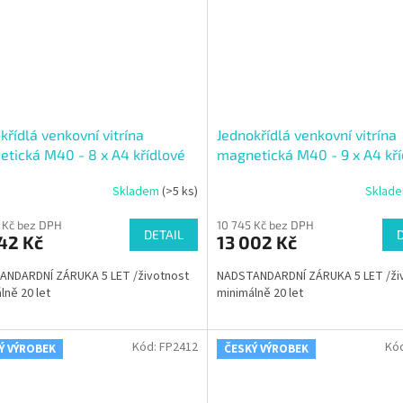
křídlá venkovní vitrína
Jednokřídlá venkovní vitrína
tická M40 - 8 x A4 křídlové
magnetická M40 - 9 x A4 kří
ání do strany
otvírání do strany
Skladem
(>5 ks)
Sklad
 Kč bez DPH
10 745 Kč bez DPH
DETAIL
42 Kč
13 002 Kč
ANDARDNÍ ZÁRUKA 5 LET /životnost
NADSTANDARDNÍ ZÁRUKA 5 LET /ži
lně 20 let
minimálně 20 let
Kód:
FP2412
Kó
Ý VÝROBEK
ČESKÝ VÝROBEK