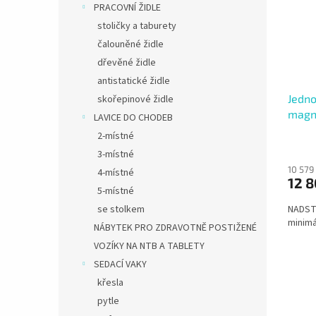
PRACOVNÍ ŽIDLE
stoličky a taburety
čalouněné židle
dřevěné židle
antistatické židle
Jedno
skořepinové židle
magne
LAVICE DO CHODEB
otvír
2-místné
3-místné
10 579
4-místné
12 8
5-místné
se stolkem
NADST
minimá
NÁBYTEK PRO ZDRAVOTNĚ POSTIŽENÉ
VOZÍKY NA NTB A TABLETY
SEDACÍ VAKY
křesla
pytle