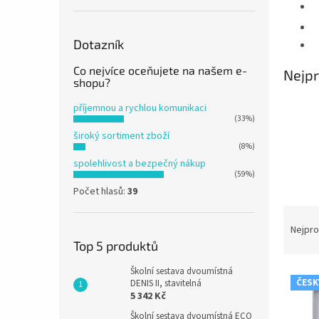
n
e
l
Dotazník
Co nejvíce oceňujete na našem e-
Nejpr
shopu?
příjemnou a rychlou komunikaci
(33%)
široký sortiment zboží
(8%)
spolehlivost a bezpečný nákup
(59%)
Počet hlasů:
39
Ř
a
Nejpro
z
Top 5 produktů
e
Školní sestava dvoumístná
V
n
ČESK
DENIS II, stavitelná
ý
í
5 342 Kč
p
p
Školní sestava dvoumístná ECO