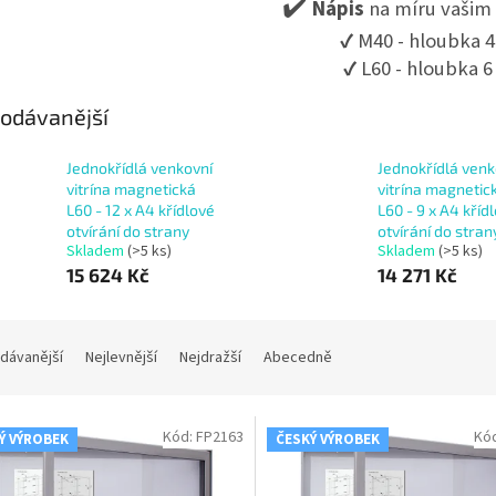
Nápis
na míru vašim
✔️
✔️ M40 - hloubka 
✔️ L60 - hloubka 
odávanější
Jednokřídlá venkovní
Jednokřídlá venk
vitrína magnetická
vitrína magnetic
L60 - 12 x A4 křídlové
L60 - 9 x A4 kříd
otvírání do strany
otvírání do stran
Skladem
(>5 ks)
Skladem
(>5 ks)
15 624 Kč
14 271 Kč
dávanější
Nejlevnější
Nejdražší
Abecedně
Kód:
FP2163
Kó
Ý VÝROBEK
ČESKÝ VÝROBEK