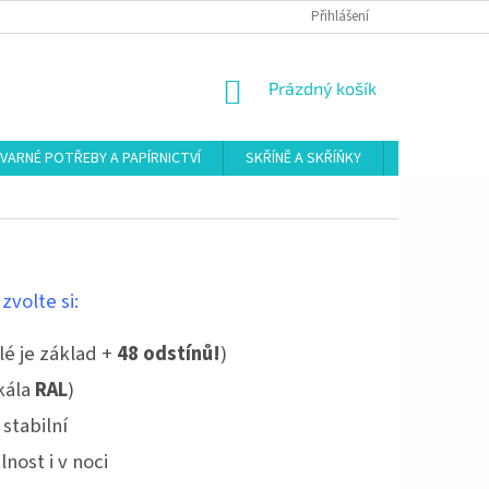
Přihlášení
NÁKUPNÍ
Prázdný košík
KOŠÍK
VARNÉ POTŘEBY A PAPÍRNICTVÍ
SKŘÍNĚ A SKŘÍŇKY
ŠATNY
zvolte si:
é je základ +
48 odstínů!
)
kála
RAL
)
stabilní
lnost i v noci