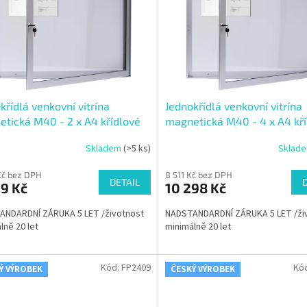
křídlá venkovní vitrína
Jednokřídlá venkovní vitrína
tická M40 - 2 x A4 křídlové
magnetická M40 - 4 x A4 kř
ání do strany
otvírání do strany
Skladem
(>5 ks)
Sklad
Kč bez DPH
8 511 Kč bez DPH
DETAIL
9 Kč
10 298 Kč
ANDARDNÍ ZÁRUKA 5 LET /životnost
NADSTANDARDNÍ ZÁRUKA 5 LET /ži
lně 20 let
minimálně 20 let
Kód:
FP2409
Kó
Ý VÝROBEK
ČESKÝ VÝROBEK