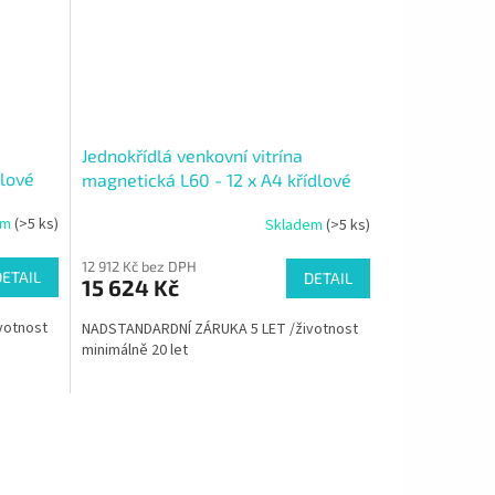
Jednokřídlá venkovní vitrína
dlové
magnetická L60 - 12 x A4 křídlové
otvírání do strany
em
(>5 ks)
Skladem
(>5 ks)
12 912 Kč bez DPH
DETAIL
DETAIL
15 624 Kč
votnost
NADSTANDARDNÍ ZÁRUKA 5 LET /životnost
minimálně 20 let