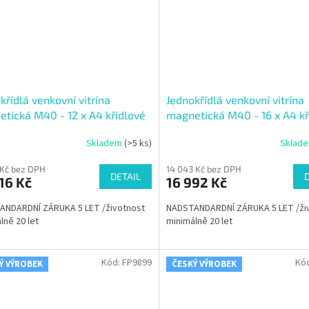
křídlá venkovní vitrína
Jednokřídlá venkovní vitrína
tická M40 - 12 x A4 křídlové
magnetická M40 - 16 x A4 kř
ání do strany
otvírání do strany
Skladem
(>5 ks)
Sklad
 Kč bez DPH
14 043 Kč bez DPH
DETAIL
16 Kč
16 992 Kč
ANDARDNÍ ZÁRUKA 5 LET /životnost
NADSTANDARDNÍ ZÁRUKA 5 LET /ži
lně 20 let
minimálně 20 let
Kód:
FP9899
Kó
Ý VÝROBEK
ČESKÝ VÝROBEK