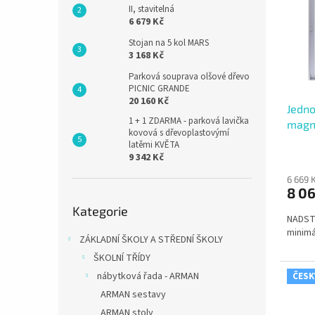
i
r
II, stavitelná
s
o
6 679 Kč
p
d
Stojan na 5 kol MARS
r
u
3 168 Kč
o
k
Parková souprava olšové dřevo
d
t
PICNIC GRANDE
u
ů
20 160 Kč
Jedno
k
1 + 1 ZDARMA - parková lavička
magne
t
kovová s dřevoplastovýmí
otvír
ů
latěmi KVĚTA
9 342 Kč
6 669 
8 06
Přeskočit
Kategorie
kategorie
NADST
minimá
ZÁKLADNÍ ŠKOLY A STŘEDNÍ ŠKOLY
ŠKOLNÍ TŘÍDY
nábytková řada - ARMAN
ČESK
ARMAN sestavy
ARMAN stoly