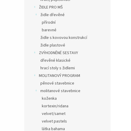
ŽIDLE PRO MŠ
židle dřevěné
přírodní
barevné
židle s kovovou konstrukcí
židle plastové
ZVÝHODNĚNÉ SESTAVY
dřevěné klasické
hrací stoly s židlemi
MOLITANOVÝ PROGRAM
pěnové stavebnice
molitanové stavebnice
koženka
kortexin/ridana
velvet/samet
velvet pastels
látka bahama