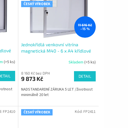
ČESKÝ VÝROBEK
11 616 Kč
–15 %
Jednokřídlá venkovní vitrína
ídlové
magnetická M40 - 6 x A4 křídlové
otvírání do strany
em
(>5 ks)
Skladem
(>5 ks)
8 160 Kč bez DPH
DETAIL
DETAIL
9 873 Kč
votnost
NADSTANDARDNÍ ZÁRUKA 5 LET /životnost
minimálně 20 let
d:
FP2410
Kód:
FP2411
ČESKÝ VÝROBEK