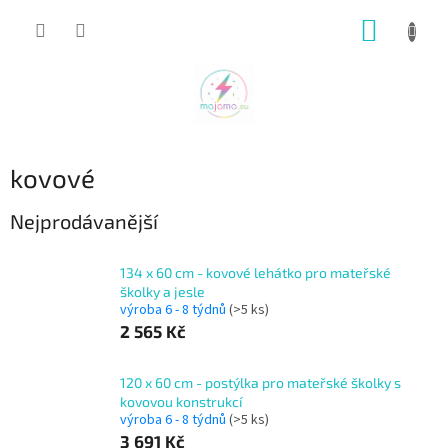
Přejít
NÁKUP
na
obsah
KOŠÍK
kovové
Nejprodávanější
134 x 60 cm - kovové lehátko pro mateřské
školky a jesle
výroba 6 - 8 týdnů
(>5 ks)
2 565 Kč
120 x 60 cm - postýlka pro mateřské školky s
kovovou konstrukcí
výroba 6 - 8 týdnů
(>5 ks)
3 691 Kč