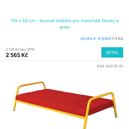
ů
134 x 60 cm - kovové lehátko pro mateřské školky a
jesle
výroba 6 - 8 týdnů
(>5 ks)
2 120 Kč bez DPH
DETAIL
2 565 Kč
Kód:
AX-FOF-01