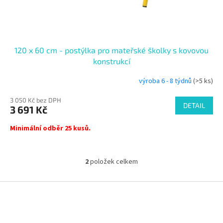
120 x 60 cm - postýlka pro mateřské školky s kovovou
konstrukcí
výroba 6 - 8 týdnů
(>5 ks)
3 050 Kč bez DPH
DETAIL
3 691 Kč
Minimální odběr 25 kusů.
2
položek celkem
O
v
l
Z
á
á
d
p
a
a
c