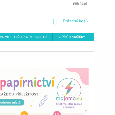
Přihlášení
NÁKUPNÍ
Prázdný košík
KOŠÍK
VARNÉ POTŘEBY A PAPÍRNICTVÍ
SKŘÍNĚ A SKŘÍŇKY
ŠATNY