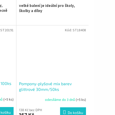
y,
velké balení je ideální pro školy,
becně
školky a dílny
:
ST20191
Kód:
ST18408
 100ks
Pompony-plyšové mix barev
glittrové 30mm/50ks
nů
(>5 ks)
odesíláme do 3 dnů
(>5 ks)
138 Kč bez DPH
 košíku
Do košíku
167 Kč