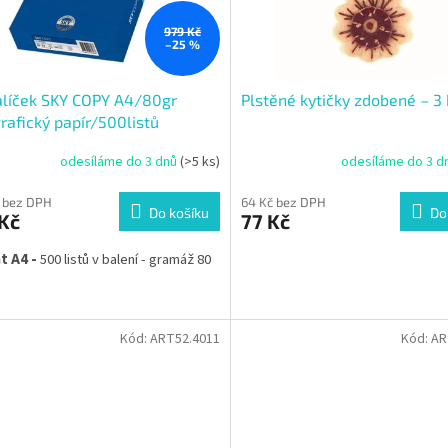
979 Kč
–25 %
alíček SKY COPY A4/80gr
Plstěné kytičky zdobené – 3 
rafický papír/500listů
odesíláme do 3 dnů
(>5 ks)
odesíláme do 3 d
 bez DPH
64 Kč bez DPH
Do košíku
Do
Kč
77 Kč
t A4 -
500 listů v balení - gramáž 80
Kód:
ART52.4011
Kód:
AR