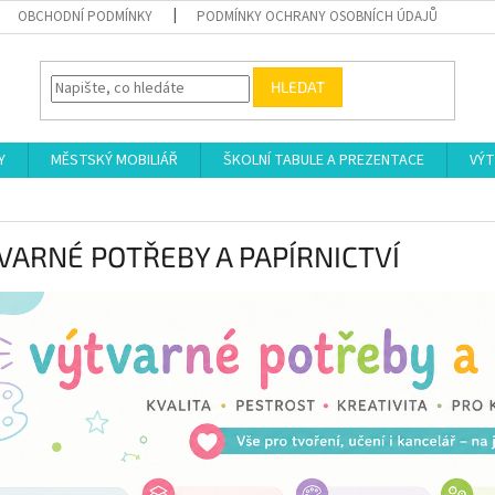
OBCHODNÍ PODMÍNKY
PODMÍNKY OCHRANY OSOBNÍCH ÚDAJŮ
HLEDAT
Y
MĚSTSKÝ MOBILIÁŘ
ŠKOLNÍ TABULE A PREZENTACE
VÝT
VARNÉ POTŘEBY A PAPÍRNICTVÍ