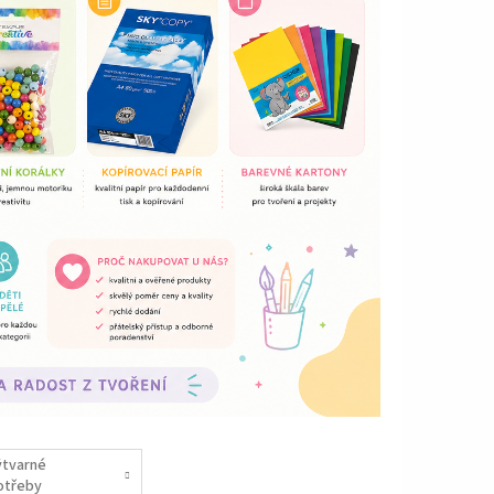
ýtvarné
otřeby