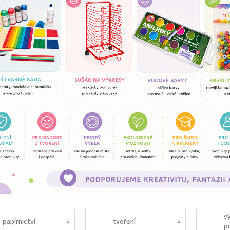
v
papírnictví
tvoření
p