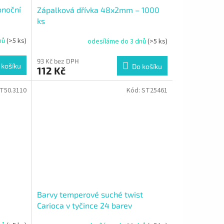
onoční
Zápalková dřívka 48x2mm – 1000
ks
nů
(>5 ks)
odesíláme do 3 dnů
(>5 ks)
93 Kč bez DPH
 košíku
Do košíku
112 Kč
T50.3110
Kód:
ST25461
Barvy temperové suché twist
Carioca v tyčince 24 barev