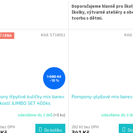
Doporučujeme hlavně pro škol
školky, výtvarné ateliéry a o
tvorbu s dětmi.
Kód:
ST18011
Kód
Í CENA
1 080 Kč
–18 %
ny třpytivé kuličky mix barev
Pompony-plyšové mix barev
ikostí JUMBO SET 400ks
odesíláme do 3 dnů
(>5 ks)
odesíláme do 3 d
 bez DPH
282 Kč bez DPH
Do košíku
Do
 Kč
341 Kč