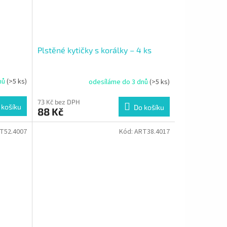
Plstěné kytičky s korálky – 4 ks
nů
(>5 ks)
odesíláme do 3 dnů
(>5 ks)
73 Kč bez DPH
 košíku
Do košíku
88 Kč
T52.4007
Kód:
ART38.4017