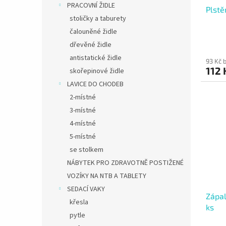
PRACOVNÍ ŽIDLE
Plstě
stoličky a taburety
čalouněné židle
dřevěné židle
antistatické židle
93 Kč 
112 
skořepinové židle
LAVICE DO CHODEB
2-místné
3-místné
4-místné
5-místné
se stolkem
NÁBYTEK PRO ZDRAVOTNĚ POSTIŽENÉ
VOZÍKY NA NTB A TABLETY
SEDACÍ VAKY
Zápa
křesla
ks
pytle