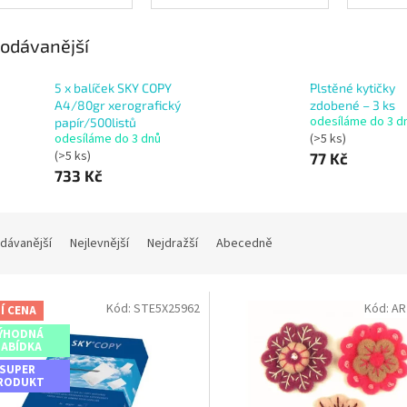
odávanější
5 x balíček SKY COPY
Plstěné kytičky
A4/80gr xerografický
zdobené – 3 ks
odesíláme do 3 d
papír/500listů
odesíláme do 3 dnů
(>5 ks)
(>5 ks)
77 Kč
733 Kč
dávanější
Nejlevnější
Nejdražší
Abecedně
Kód:
STE5X25962
Kód:
AR
Í CENA
ÝHODNÁ
ABÍDKA
SUPER
RODUKT