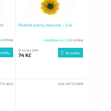
ks
Plstěné kytičky barevné – 3 ks
nů
(>5 ks)
odesíláme do 3 dnů
(>5 ks)
61 Kč bez DPH
 košíku
Do košíku
74 Kč
T52.4010
Kód:
ART52.4009