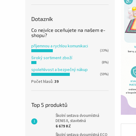
n
e
l
Dotazník
Co nejvíce oceňujete na našem e-
shopu?
příjemnou a rychlou komunikaci
(33%)
široký sortiment zboží
(8%)
spolehlivost a bezpečný nákup
(59%)
Počet hlasů:
39
Top 5 produktů
Školní sestava dvoumístná
DENIS II, stavitelná
6 679 Kč
Školní sestava dvoumístná ECO