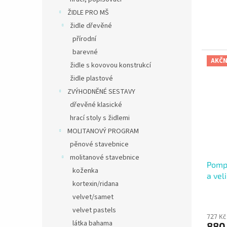
ŽIDLE PRO MŠ
židle dřevěné
přírodní
barevné
AKČN
židle s kovovou konstrukcí
židle plastové
ZVÝHODNĚNÉ SESTAVY
dřevěné klasické
hrací stoly s židlemi
MOLITANOVÝ PROGRAM
pěnové stavebnice
molitanové stavebnice
Pompo
koženka
a vel
kortexin/ridana
velvet/samet
velvet pastels
727 Kč
látka bahama
880