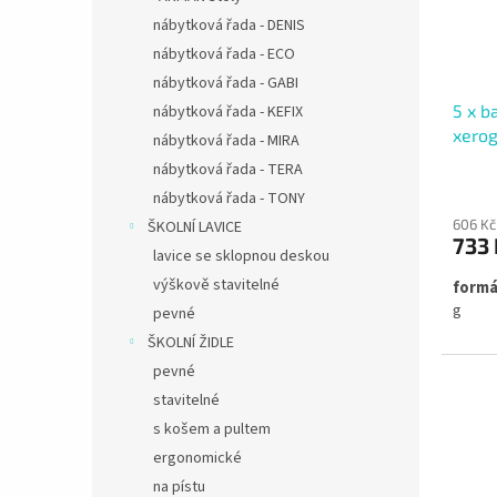
r
u
nábytková řada - DENIS
o
k
nábytková řada - ECO
d
t
nábytková řada - GABI
u
ů
5 x b
nábytková řada - KEFIX
k
xerog
t
nábytková řada - MIRA
ů
nábytková řada - TERA
nábytková řada - TONY
606 Kč
ŠKOLNÍ LAVICE
733 
lavice se sklopnou deskou
výškově stavitelné
formá
g
pevné
ŠKOLNÍ ŽIDLE
pevné
stavitelné
s košem a pultem
ergonomické
na pístu