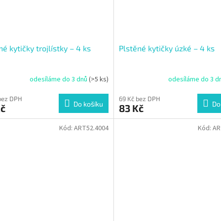
né kytičky trojlístky – 4 ks
Plstěné kytičky úzké – 4 ks
odesíláme do 3 dnů
(>5 ks)
odesíláme do 3 d
bez DPH
69 Kč bez DPH
Do košíku
Do
Kč
83 Kč
Kód:
ART52.4004
Kód:
AR