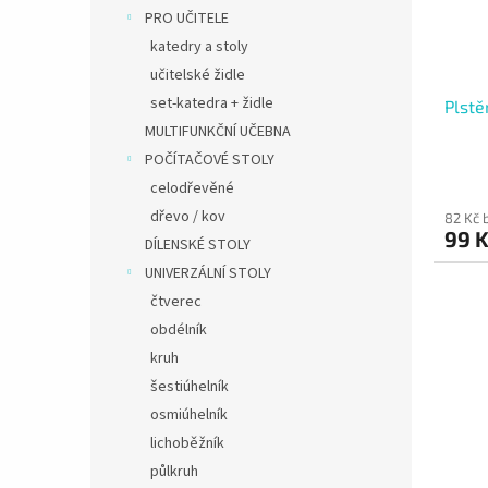
PRO UČITELE
katedry a stoly
učitelské židle
set-katedra + židle
Plstě
MULTIFUNKČNÍ UČEBNA
POČÍTAČOVÉ STOLY
celodřevěné
dřevo / kov
82 Kč 
99 
DÍLENSKÉ STOLY
UNIVERZÁLNÍ STOLY
čtverec
obdélník
kruh
šestiúhelník
osmiúhelník
lichoběžník
půlkruh