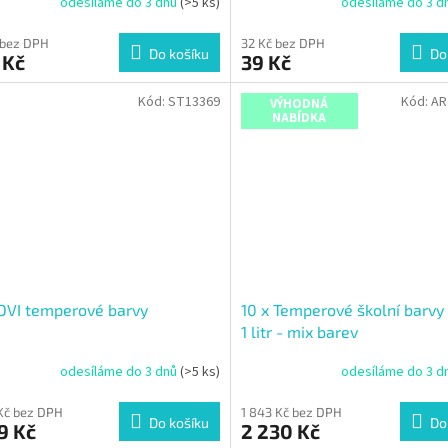
odesíláme do 3 dnů
(>5 ks)
odesíláme do 3 d
 bez DPH
32 Kč bez DPH
Do košíku
Do
 Kč
39 Kč
Kód:
ST13369
Kód:
AR
VÝHODNÁ
NABÍDKA
OVI temperové barvy
10 x Temperové školní barvy
1 litr - mix barev
odesíláme do 3 dnů
(>5 ks)
odesíláme do 3 d
Kč bez DPH
1 843 Kč bez DPH
Do košíku
Do
9 Kč
2 230 Kč