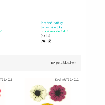
Plstěné kytičky
barevné – 3 ks
nů
odesíláme do 3 dnů
(>5 ks)
74 Kč
354
položek celkem
T52.4013
Kód:
ART52.4012