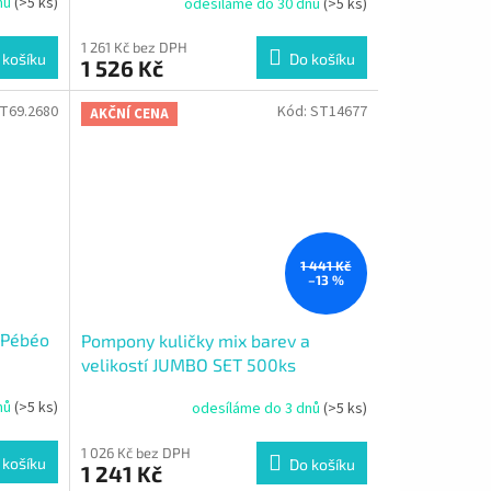
nů
(>5 ks)
odesíláme do 30 dnů
(>5 ks)
1 261 Kč bez DPH
 košíku
Do košíku
1 526 Kč
T69.2680
Kód:
ST14677
AKČNÍ CENA
1 441 Kč
–13 %
 Pébéo
Pompony kuličky mix barev a
velikostí JUMBO SET 500ks
nů
(>5 ks)
odesíláme do 3 dnů
(>5 ks)
1 026 Kč bez DPH
 košíku
Do košíku
1 241 Kč