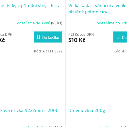
né lístky z přírodní vlny - 6 ks
Velká sada - vánoční a velik
plstěné polotovary
odesíláme do 3 dnů
(>5 ks)
odesíláme do 3 d
bez DPH
421 Kč bez DPH
Do košíku
Do
Kč
510 Kč
Kód:
ART11.8672
Kód:
AR
lková dřívka 42x2mm – 2000
Dřevitá vlna 200g