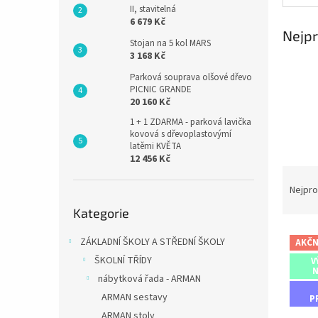
II, stavitelná
6 679 Kč
Nejpr
Stojan na 5 kol MARS
3 168 Kč
Parková souprava olšové dřevo
PICNIC GRANDE
20 160 Kč
1 + 1 ZDARMA - parková lavička
kovová s dřevoplastovýmí
latěmi KVĚTA
12 456 Kč
Ř
a
Nejpro
Přeskočit
z
Kategorie
kategorie
e
V
n
ZÁKLADNÍ ŠKOLY A STŘEDNÍ ŠKOLY
AKČN
ý
í
ŠKOLNÍ TŘÍDY
V
p
p
N
nábytková řada - ARMAN
i
r
s
o
ARMAN sestavy
P
p
d
ARMAN stoly