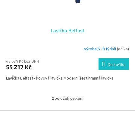
Lavička Belfast
výroba 6 - 8 týdnů
(>5 ks)
45 634 Kč bez DPH
Do košíku
55 217 Kč
Lavička Belfast - kovová lavička Moderní šestihranná lavička
2
položek celkem
O
v
l
Z
á
á
d
p
a
a