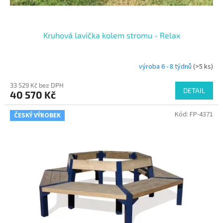
ů
Kruhová lavička kolem stromu - Relax
výroba 6 - 8 týdnů
(>5 ks)
33 529 Kč bez DPH
DETAIL
40 570 Kč
Kód:
FP-4371
ČESKÝ VÝROBEK