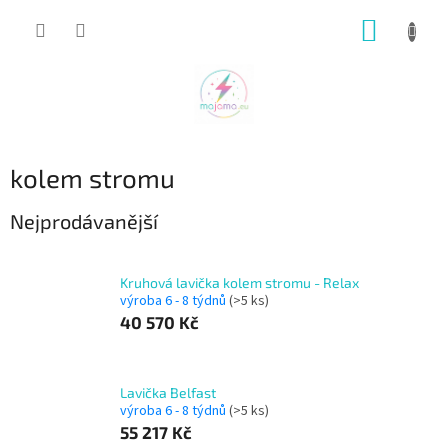
Přejít
NÁKUP
na
obsah
KOŠÍK
kolem stromu
Nejprodávanější
Kruhová lavička kolem stromu - Relax
výroba 6 - 8 týdnů
(>5 ks)
40 570 Kč
Lavička Belfast
výroba 6 - 8 týdnů
(>5 ks)
55 217 Kč