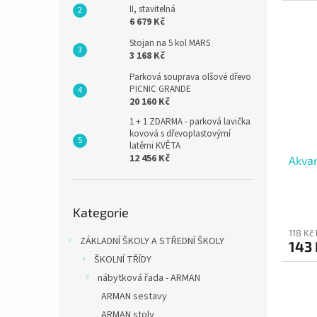
II, stavitelná
6 679 Kč
Stojan na 5 kol MARS
3 168 Kč
Parková souprava olšové dřevo
PICNIC GRANDE
20 160 Kč
1 + 1 ZDARMA - parková lavička
kovová s dřevoplastovýmí
latěmi KVĚTA
12 456 Kč
Akvar
Přeskočit
Kategorie
kategorie
118 Kč
ZÁKLADNÍ ŠKOLY A STŘEDNÍ ŠKOLY
143 
ŠKOLNÍ TŘÍDY
nábytková řada - ARMAN
ARMAN sestavy
ARMAN stoly