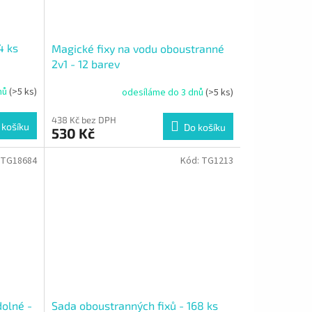
4 ks
Magické fixy na vodu oboustranné
2v1 - 12 barev
nů
(>5 ks)
odesíláme do 3 dnů
(>5 ks)
438 Kč bez DPH
 košíku
Do košíku
530 Kč
TG18684
Kód:
TG1213
dolné -
Sada oboustranných fixů - 168 ks