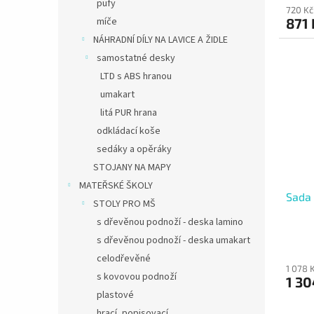
pufy
720 Kč
871 
míče
NÁHRADNÍ DÍLY NA LAVICE A ŽIDLE
samostatné desky
LTD s ABS hranou
umakart
litá PUR hrana
odkládací koše
sedáky a opěráky
STOJANY NA MAPY
MATEŘSKÉ ŠKOLY
Sada 
STOLY PRO MŠ
s dřevěnou podnoží - deska lamino
s dřevěnou podnoží - deska umakart
celodřevěné
1 078 
s kovovou podnoží
1 30
plastové
hrací, popisovací