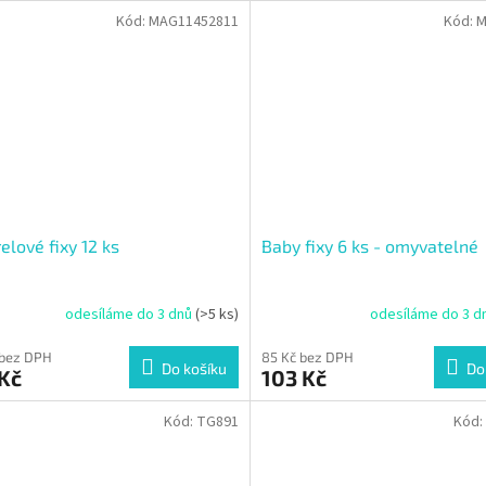
Kód:
MAG11452811
Kód:
M
elové fixy 12 ks
Baby fixy 6 ks - omyvatelné
odesíláme do 3 dnů
(>5 ks)
odesíláme do 3 d
 bez DPH
85 Kč bez DPH
Do košíku
Do
Kč
103 Kč
Kód:
TG891
Kód: