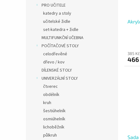
PRO UČITELE
katedry a stoly
učitelské židle
Akryl
set-katedra + židle
MULTIFUNKČNÍ UČEBNA
POČÍTAČOVÉ STOLY
celodřevěné
385 Kč
466
dřevo / kov
DÍLENSKÉ STOLY
UNIVERZÁLNÍ STOLY
čtverec
obdélník
kruh
šestiúhelník
osmiúhelník
lichoběžník
půlkruh
Sada 