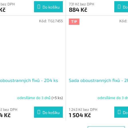
 bez DPH
731 Kč bez DPH
Do košíku
Do
Kč
884 Kč
Kód:
TG17455
Kód:
TIP
oboustranných fixů - 204 ks
Sada oboustranných fixů - 2
odesíláme do 3 dnů
(>5 ks)
odesíláme do 3 d
Kč bez DPH
1 243 Kč bez DPH
Do košíku
Do
4 Kč
1 504 Kč