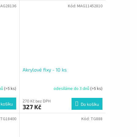
AG28136
Kód:
MAG11452810
Akrylové fixy - 10 ks
nů
(>5 ks)
odesíláme do 3 dnů
(>5 ks)
270 Kč bez DPH
 košíku
Do košíku
327 Kč
TG18400
Kód:
TG888