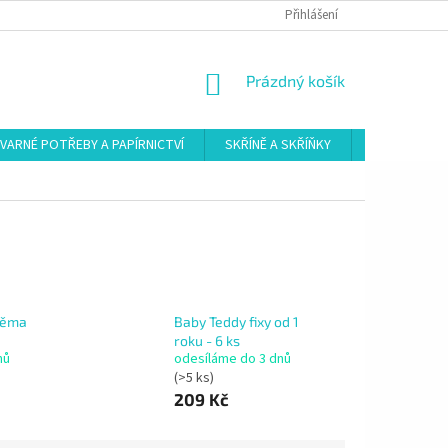
Přihlášení
NÁKUPNÍ
Prázdný košík
KOŠÍK
VARNÉ POTŘEBY A PAPÍRNICTVÍ
SKŘÍNĚ A SKŘÍŇKY
ŠATNY
dvěma
Baby Teddy fixy od 1
roku - 6 ks
nů
odesíláme do 3 dnů
(>5 ks)
209 Kč