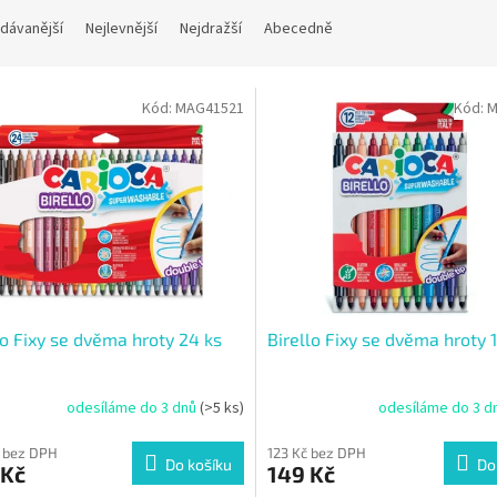
dávanější
Nejlevnější
Nejdražší
Abecedně
Kód:
MAG41521
Kód:
M
lo Fixy se dvěma hroty 24 ks
Birello Fixy se dvěma hroty 
odesíláme do 3 dnů
(>5 ks)
odesíláme do 3 d
 bez DPH
123 Kč bez DPH
Do košíku
Do
 Kč
149 Kč