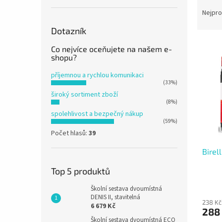
Ř
n
a
e
Nejpro
z
l
Dotazník
e
V
n
Co nejvíce oceňujete na našem e-
ý
í
shopu?
p
p
příjemnou a rychlou komunikaci
i
r
(33%)
s
o
široký sortiment zboží
p
d
(8%)
r
u
spolehlivost a bezpečný nákup
o
k
(59%)
d
t
Počet hlasů:
39
u
ů
Birel
k
t
Top 5 produktů
ů
Školní sestava dvoumístná
DENIS II, stavitelná
238 Kč
6 679 Kč
288
Školní sestava dvoumístná ECO