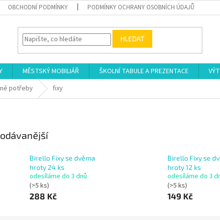
OBCHODNÍ PODMÍNKY
PODMÍNKY OCHRANY OSOBNÍCH ÚDAJŮ
HLEDAT
Y
MĚSTSKÝ MOBILIÁŘ
ŠKOLNÍ TABULE A PREZENTACE
VÝT
rné potřeby
fixy
odávanější
Birello Fixy se dvěma
Birello Fixy se 
hroty 24 ks
hroty 12 ks
odesíláme do 3 dnů
odesíláme do 3 d
(>5 ks)
(>5 ks)
288 Kč
149 Kč