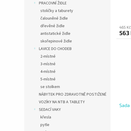
PRACOVNÍ ŽIDLE
stoličky a taburety
čalouněné židle
dřevěné židle
465 Kč
563
antistatické židle
skořepinové židle
LAVICE DO CHODEB
2-místné
3-místné
4-místné
5-místné
se stolkem
NÁBYTEK PRO ZDRAVOTNĚ POSTIŽENÉ
VOZÍKY NA NTB A TABLETY
Sada 
SEDACÍ VAKY
křesla
pytle