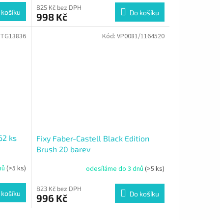
825 Kč bez DPH
 košíku
Do košíku
998 Kč
TG13836
Kód:
VP0081/1164520
62 ks
Fixy Faber-Castell Black Edition
Brush 20 barev
nů
(>5 ks)
odesíláme do 3 dnů
(>5 ks)
823 Kč bez DPH
 košíku
Do košíku
996 Kč