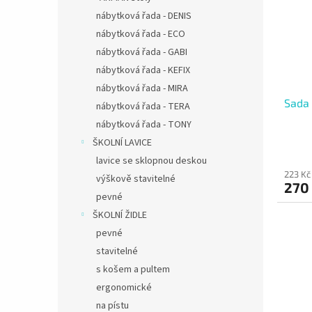
nábytková řada - DENIS
nábytková řada - ECO
nábytková řada - GABI
nábytková řada - KEFIX
nábytková řada - MIRA
Sada 
nábytková řada - TERA
nábytková řada - TONY
ŠKOLNÍ LAVICE
lavice se sklopnou deskou
223 Kč
výškově stavitelné
270
pevné
ŠKOLNÍ ŽIDLE
pevné
stavitelné
s košem a pultem
ergonomické
na pístu