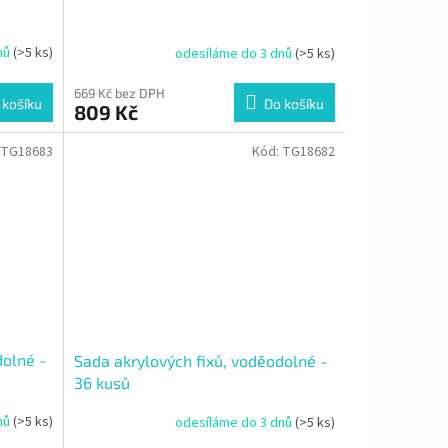
nů
(>5 ks)
odesíláme do 3 dnů
(>5 ks)
669 Kč bez DPH
 košíku
Do košíku
809 Kč
TG18683
Kód:
TG18682
dolné -
Sada akrylových fixů, voděodolné -
36 kusů
nů
(>5 ks)
odesíláme do 3 dnů
(>5 ks)