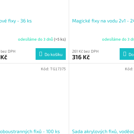
ové fixy - 36 ks
Magické fixy na vodu 2v1 - 2
odesíláme do 3 dnů
(>5 ks)
odesíláme do 3 d
 bez DPH
261 Kč bez DPH
Do košíku
Do
 Kč
316 Kč
Kód:
TG17375
Kód:
oboustranných fixů - 100 ks
Sada akrylových fixů, voděo