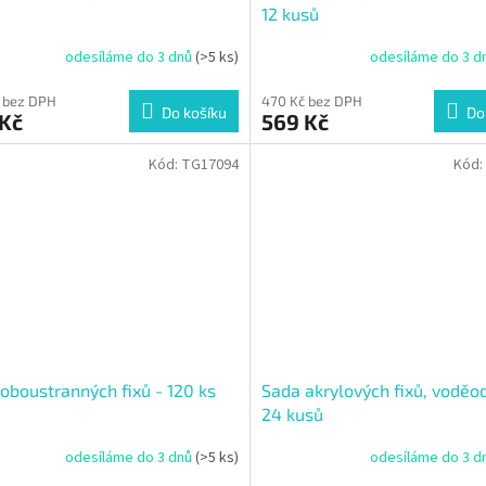
12 kusů
odesíláme do 3 dnů
(>5 ks)
odesíláme do 3 d
 bez DPH
470 Kč bez DPH
Do košíku
Do
 Kč
569 Kč
Kód:
TG17094
Kód:
oboustranných fixů - 120 ks
Sada akrylových fixů, voděo
24 kusů
odesíláme do 3 dnů
(>5 ks)
odesíláme do 3 d