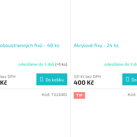
oboustranných fixů - 48 ks
Akrylové fixy - 24 ks
odesíláme do 3 dnů
(>5 ks)
odesíláme do 3 d
 bez DPH
331 Kč bez DPH
Do košíku
Do
 Kč
400 Kč
Kód:
TG18401
Kód:
TIP