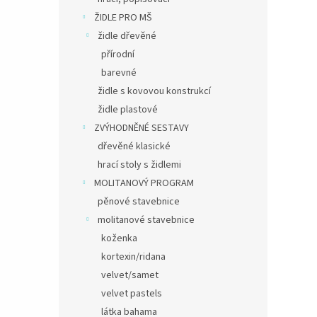
ŽIDLE PRO MŠ
židle dřevěné
přírodní
barevné
židle s kovovou konstrukcí
židle plastové
ZVÝHODNĚNÉ SESTAVY
dřevěné klasické
hrací stoly s židlemi
MOLITANOVÝ PROGRAM
pěnové stavebnice
molitanové stavebnice
koženka
kortexin/ridana
velvet/samet
velvet pastels
látka bahama