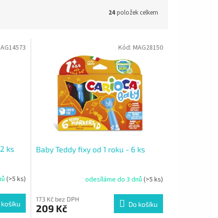
24
položek celkem
AG14573
Kód:
MAG28150
12 ks
Baby Teddy fixy od 1 roku - 6 ks
nů
(>5 ks)
odesíláme do 3 dnů
(>5 ks)
173 Kč bez DPH
 košíku
Do košíku
209 Kč