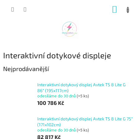
Přejít
NÁKUP
na
obsah
KOŠÍK
Interaktivní dotykové displeje
Nejprodávanější
Interaktivní dotykový displej Avtek TS 8 Lite G
86" (195x117cm)
odesíláme do 30 dnů
(>5 ks)
100 786 Kč
Interaktivní dotykový displej Avtek TS 8 Lite G 75"
(171x102cm)
odesíláme do 30 dnů
(>5 ks)
82 817 Kč