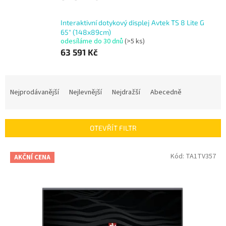
Interaktivní dotykový displej Avtek TS 8 Lite G
65" (148x89cm)
odesíláme do 30 dnů
(>5 ks)
63 591 Kč
Ř
a
Nejprodávanější
Nejlevnější
Nejdražší
Abecedně
z
e
n
OTEVŘÍT FILTR
í
p
V
Kód:
TA1TV357
r
AKČNÍ CENA
ý
o
p
d
i
u
s
k
p
t
r
ů