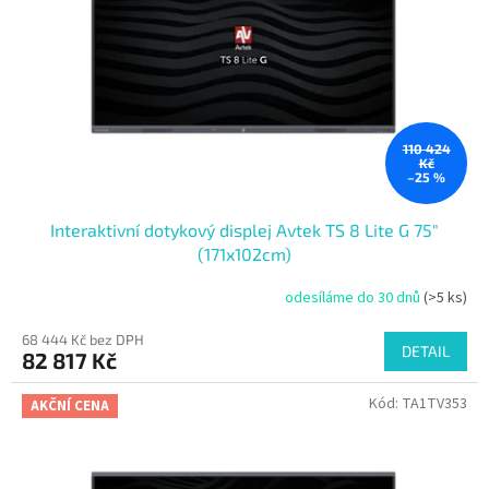
110 424
Kč
–25 %
Interaktivní dotykový displej Avtek TS 8 Lite G 75"
(171x102cm)
odesíláme do 30 dnů
(>5 ks)
68 444 Kč bez DPH
DETAIL
82 817 Kč
Kód:
TA1TV353
AKČNÍ CENA