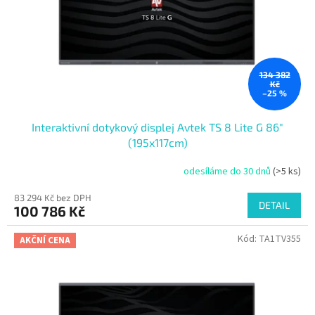
o
d
u
k
t
134 382
ů
Kč
–25 %
Interaktivní dotykový displej Avtek TS 8 Lite G 86"
(195x117cm)
odesíláme do 30 dnů
(>5 ks)
83 294 Kč bez DPH
DETAIL
100 786 Kč
Kód:
TA1TV355
AKČNÍ CENA