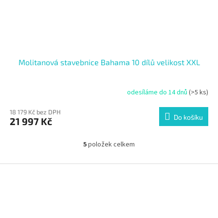
Molitanová stavebnice Bahama 10 dílů velikost XXL
odesíláme do 14 dnů
(>5 ks)
18 179 Kč bez DPH
Do košíku
21 997 Kč
5
položek celkem
O
v
l
Z
á
á
d
p
a
a
c
t
í