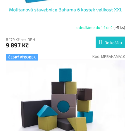
Molitanová stavebnice Bahama 6 kostek velikost XXL
odesíláme do 14 dnů
(>5 ks)
8 179 Kč bez DPH
Do košíku
9 897 Kč
Kód:
MPBAHAMA10
ČESKÝ VÝROBEK