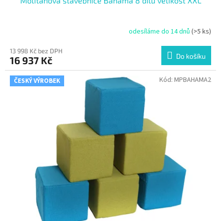
Molitanová stavebnice Bahama 8 dílů velikost XXL
odesíláme do 14 dnů
(>5 ks)
13 998 Kč bez DPH
Do košíku
16 937 Kč
Kód:
MPBAHAMA2
ČESKÝ VÝROBEK