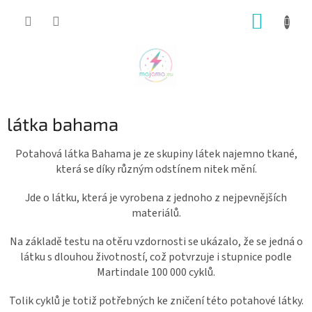
Přejít
NÁKUP
na
obsah
KOŠÍK
látka bahama
Potahová látka Bahama je ze skupiny látek najemno tkané,
která se díky různým odstínem nitek mění.
Jde o látku, která je vyrobena z jednoho z nejpevnějších
materiálů.
Na základě testu na otěru vzdornosti se ukázalo, že se jedná o
látku s dlouhou životností, což potvrzuje i stupnice podle
Martindale 100 000 cyklů.
Tolik cyklů je totiž potřebných ke zničení této potahové látky.