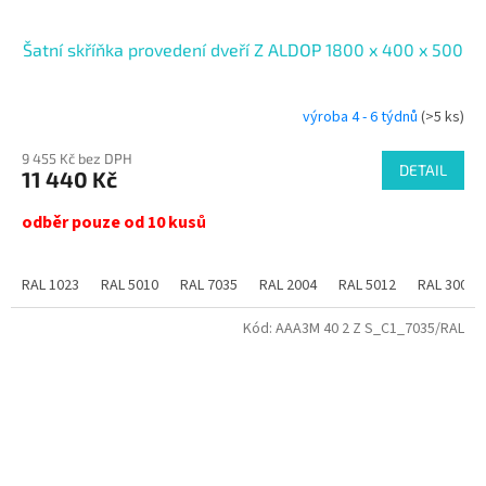
Šatní skříňka provedení dveří Z ALDOP 1800 x 400 x 500
výroba 4 - 6 týdnů
(>5 ks)
9 455 Kč bez DPH
DETAIL
11 440 Kč
odběr pouze od 10 kusů
RAL 1023
RAL 5010
RAL 7035
RAL 2004
RAL 5012
RAL 3000
Kód:
AAA3M 40 2 Z S_C1_7035/RAL