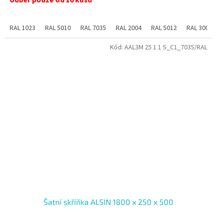
odběr pouze od 10 kusů
RAL 1023
RAL 5010
RAL 7035
RAL 2004
RAL 5012
RAL 3000
Kód:
AAL3M 25 1 1 S_C1_7035/RAL
Šatní skříňka ALSIN 1800 x 250 x 500