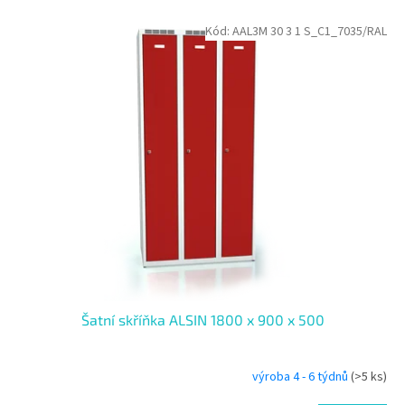
p
V
Kód:
AAL3M 30 3 1 S_C1_7035/RAL
r
ý
o
p
d
i
u
s
k
p
t
r
ů
o
d
u
k
t
ů
Šatní skříňka ALSIN 1800 x 900 x 500
výroba 4 - 6 týdnů
(>5 ks)