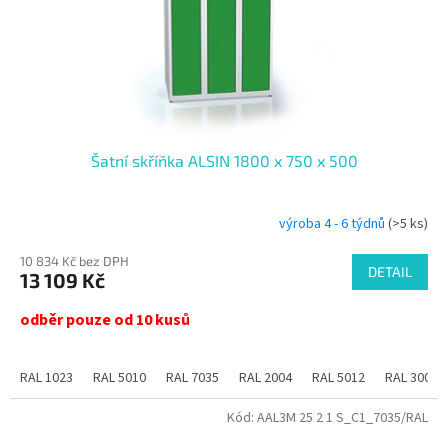
Šatní skříňka ALSIN 1800 x 750 x 500
výroba 4 - 6 týdnů
(>5 ks)
10 834 Kč bez DPH
DETAIL
13 109 Kč
odběr pouze od 10 kusů
RAL 1023
RAL 5010
RAL 7035
RAL 2004
RAL 5012
RAL 3000
Kód:
AAL3M 25 2 1 S_C1_7035/RAL