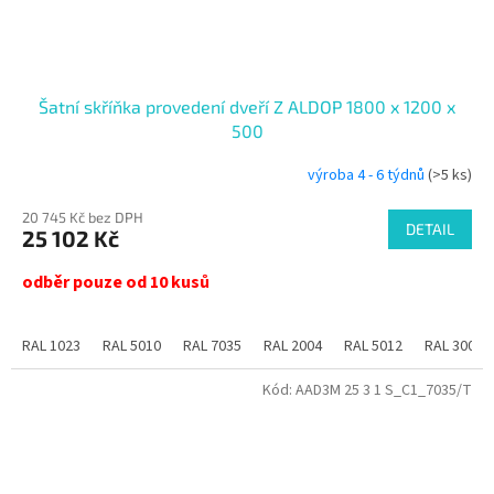
Šatní skříňka provedení dveří Z ALDOP 1800 x 1200 x
500
výroba 4 - 6 týdnů
(>5 ks)
20 745 Kč bez DPH
DETAIL
25 102 Kč
odběr pouze od 10 kusů
RAL 1023
RAL 5010
RAL 7035
RAL 2004
RAL 5012
RAL 3000
Kód:
AAD3M 25 3 1 S_C1_7035/T