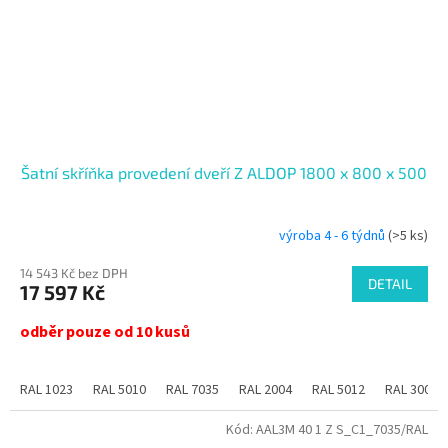
Šatní skříňka provedení dveří Z ALDOP 1800 x 800 x 500
výroba 4 - 6 týdnů
(>5 ks)
14 543 Kč bez DPH
DETAIL
17 597 Kč
odběr pouze od 10 kusů
RAL 1023
RAL 5010
RAL 7035
RAL 2004
RAL 5012
RAL 3000
Kód:
AAL3M 40 1 Z S_C1_7035/RAL