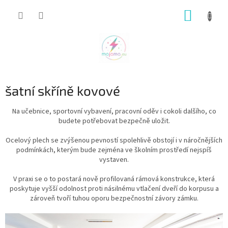
Přejít
NÁKUP
na
obsah
KOŠÍK
šatní skříně kovové
Na učebnice, sportovní vybavení, pracovní oděv i cokoli dalšího, co
budete potřebovat bezpečně uložit.
Ocelový plech se zvýšenou pevností spolehlivě obstojí i v náročnějších
podmínkách, kterým bude zejména ve školním prostředí nejspíš
vystaven.
V praxi se o to postará nově profilovaná rámová konstrukce, která
poskytuje vyšší odolnost proti násilnému vtlačení dveří do korpusu a
zároveň tvoří tuhou oporu bezpečnostní závory zámku.