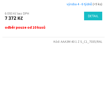
výroba 4 - 6 týdnů
(>5 ks)
6 093 Kč bez DPH
DETAIL
7 372 Kč
odběr pouze od 10 kusů
Kód:
AAA3M 40 1 Z S_C1_7035/RAL