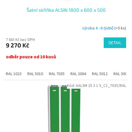
Šatní skříňka ALSIN 1800 x 600 x 500
výroba 4 - 6 týdnů
(>5 ks)
7 661 Kč bez DPH
DETAIL
9 270 Kč
odběr pouze od 10 kusů
RAL 1023
RAL 5010
RAL 7035
RAL 2004
RAL 5012
RAL 3000
Kód:
AAL3M 25 3 1 S_C1_7035/RAL