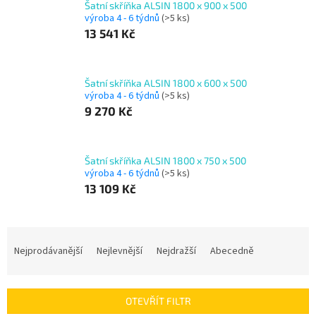
Šatní skříňka ALSIN 1800 x 900 x 500
výroba 4 - 6 týdnů
(>5 ks)
13 541 Kč
Šatní skříňka ALSIN 1800 x 600 x 500
výroba 4 - 6 týdnů
(>5 ks)
9 270 Kč
Šatní skříňka ALSIN 1800 x 750 x 500
výroba 4 - 6 týdnů
(>5 ks)
13 109 Kč
Ř
a
Nejprodávanější
Nejlevnější
Nejdražší
Abecedně
z
e
n
OTEVŘÍT FILTR
í