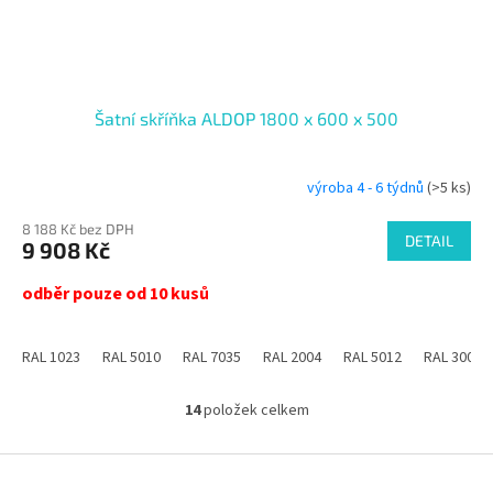
Šatní skříňka ALDOP 1800 x 600 x 500
výroba 4 - 6 týdnů
(>5 ks)
8 188 Kč bez DPH
DETAIL
9 908 Kč
odběr pouze od 10 kusů
RAL 1023
RAL 5010
RAL 7035
RAL 2004
RAL 5012
RAL 3000
14
položek celkem
O
v
l
Z
á
á