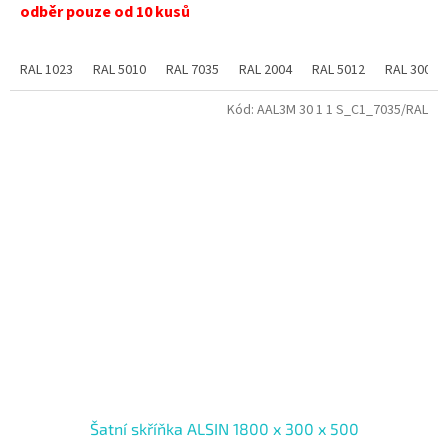
odběr pouze od 10 kusů
RAL 1023
RAL 5010
RAL 7035
RAL 2004
RAL 5012
RAL 3000
Kód:
AAL3M 30 1 1 S_C1_7035/RAL
Šatní skříňka ALSIN 1800 x 300 x 500