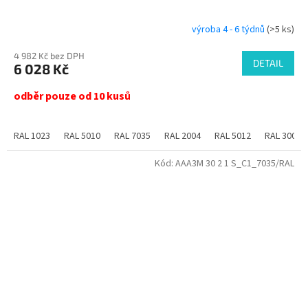
výroba 4 - 6 týdnů
(>5 ks)
4 982 Kč bez DPH
DETAIL
6 028 Kč
odběr pouze od 10 kusů
RAL 1023
RAL 5010
RAL 7035
RAL 2004
RAL 5012
RAL 3000
Kód:
AAA3M 30 2 1 S_C1_7035/RAL