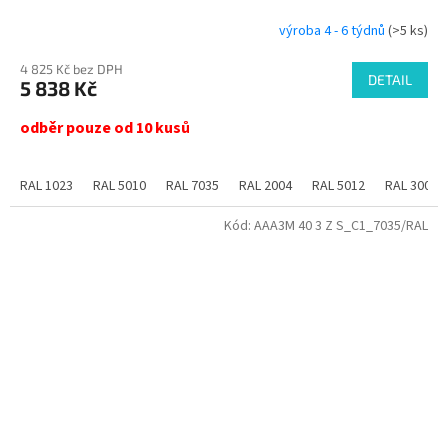
výroba 4 - 6 týdnů
(>5 ks)
4 825 Kč bez DPH
DETAIL
5 838 Kč
odběr pouze od 10 kusů
RAL 1023
RAL 5010
RAL 7035
RAL 2004
RAL 5012
RAL 3000
Kód:
AAA3M 40 3 Z S_C1_7035/RAL