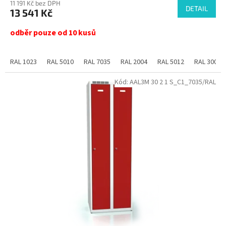
11 191 Kč bez DPH
DETAIL
13 541 Kč
odběr pouze od 10 kusů
RAL 1023
RAL 5010
RAL 7035
RAL 2004
RAL 5012
RAL 3000
Kód:
AAL3M 30 2 1 S_C1_7035/RAL