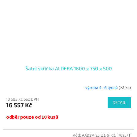
Šatní skříňka ALDERA 1800 x 750 x 500
výroba 4 - 6 týdnů
(>5 ks)
13 683 Kč bez DPH
DETAIL
16 557 Kč
odběr pouze od 10 kusů
Kód:
AAD3M 25 2 1 S_C1_7035/T