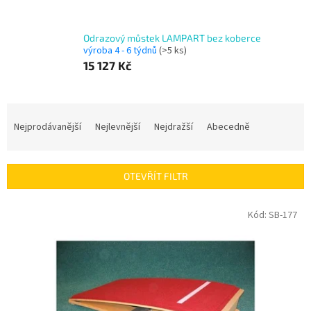
Odrazový můstek LAMPART bez koberce
výroba 4 - 6 týdnů
(>5 ks)
15 127 Kč
Ř
a
Nejprodávanější
Nejlevnější
Nejdražší
Abecedně
z
e
n
OTEVŘÍT FILTR
í
p
V
Kód:
SB-177
r
ý
o
p
d
i
u
s
k
p
t
r
ů