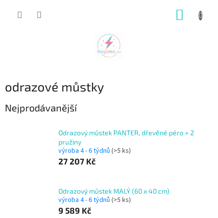
Přejít
NÁKUP
na
obsah
KOŠÍK
odrazové můstky
Nejprodávanější
Odrazový můstek PANTER, dřevěné péro + 2
pružiny
výroba 4 - 6 týdnů
(>5 ks)
27 207 Kč
Odrazový můstek MALÝ (60 x 40 cm)
výroba 4 - 6 týdnů
(>5 ks)
9 589 Kč