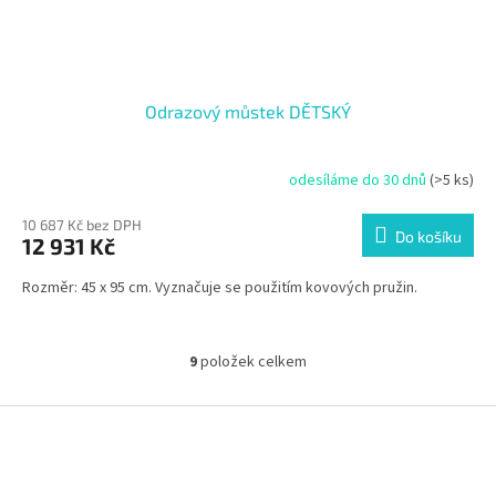
Odrazový můstek DĚTSKÝ
odesíláme do 30 dnů
(>5 ks)
10 687 Kč bez DPH
Do košíku
12 931 Kč
Rozměr: 45 x 95 cm. Vyznačuje se použitím kovových pružin.
9
položek celkem
O
v
l
Z
á
á
d
p
a
a