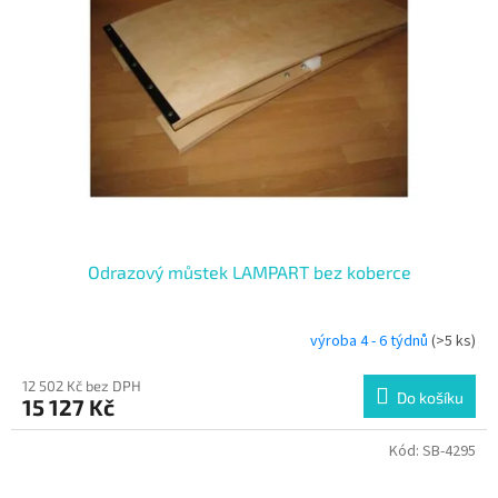
Odrazový můstek LAMPART bez koberce
výroba 4 - 6 týdnů
(>5 ks)
12 502 Kč bez DPH
Do košíku
15 127 Kč
Kód:
SB-4295