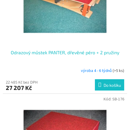
o
d
u
k
t
ů
Odrazový můstek PANTER, dřevěné péro + 2 pružiny
výroba 4 - 6 týdnů
(>5 ks)
22 485 Kč bez DPH
Do košíku
27 207 Kč
Kód:
SB-176