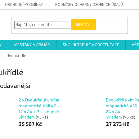
OBCHODNÍ PODMÍNKY
PODMÍNKY OCHRANY OSOBNÍCH ÚDAJŮ
HLEDAT
Y
MĚSTSKÝ MOBILIÁŘ
ŠKOLNÍ TABULE A PREZENTACE
VÝT
dvoukřídlé
křídlé
odávanější
2 x Dvoukřídlá vitrína
Dvoukřídlá vitrín
magnetická XML40 -
magnetická XML
12 x A4 + 3 x sloupek
24 x A4
Skladem
(>5 ks)
Skladem
(>5 ks)
35 567 Kč
27 273 Kč