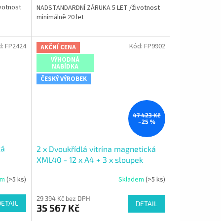
votnost
NADSTANDARDNÍ ZÁRUKA 5 LET /životnost
minimálně 20 let
d:
FP2424
Kód:
FP9902
AKČNÍ CENA
VÝHODNÁ
NABÍDKA
ČESKÝ VÝROBEK
47 423 Kč
–25 %
ká
2 x Dvoukřídlá vitrína magnetická
XML40 - 12 x A4 + 3 x sloupek
em
(>5 ks)
Skladem
(>5 ks)
29 394 Kč bez DPH
DETAIL
DETAIL
35 567 Kč