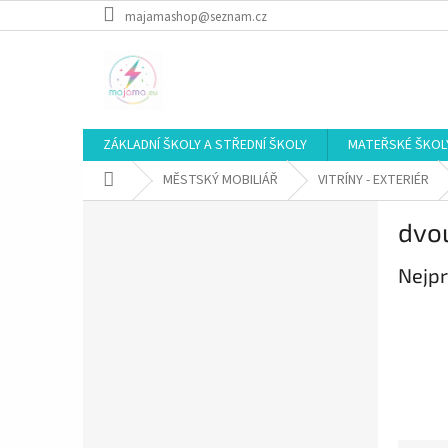
Přejít
majamashop@seznam.cz
na
obsah
ZÁKLADNÍ ŠKOLY A STŘEDNÍ ŠKOLY
MATEŘSKÉ ŠKOL
Domů
MĚSTSKÝ MOBILIÁŘ
VITRÍNY - EXTERIÉR
P
dvou
o
s
Nejpr
t
r
a
n
n
í
p
a