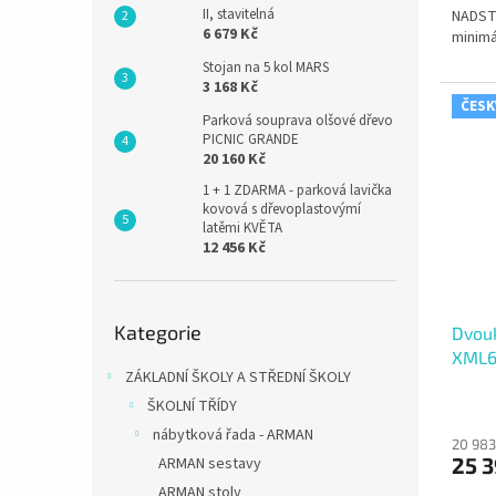
II, stavitelná
NADST
6 679 Kč
minimá
Stojan na 5 kol MARS
3 168 Kč
ČESK
Parková souprava olšové dřevo
PICNIC GRANDE
20 160 Kč
1 + 1 ZDARMA - parková lavička
kovová s dřevoplastovýmí
latěmi KVĚTA
12 456 Kč
Přeskočit
Kategorie
kategorie
Dvouk
XML60
ZÁKLADNÍ ŠKOLY A STŘEDNÍ ŠKOLY
ŠKOLNÍ TŘÍDY
nábytková řada - ARMAN
20 983
25 3
ARMAN sestavy
ARMAN stoly