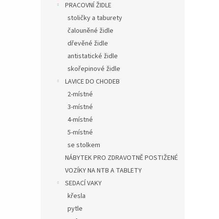
PRACOVNÍ ŽIDLE
stoličky a taburety
čalouněné židle
dřevěné židle
antistatické židle
skořepinové židle
LAVICE DO CHODEB
2-místné
3-místné
4-místné
5-místné
se stolkem
NÁBYTEK PRO ZDRAVOTNĚ POSTIŽENÉ
VOZÍKY NA NTB A TABLETY
SEDACÍ VAKY
křesla
pytle