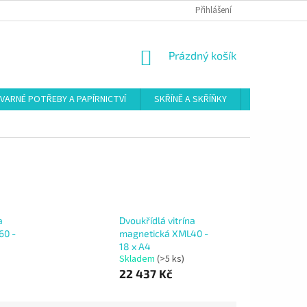
Přihlášení
NÁKUPNÍ
Prázdný košík
KOŠÍK
VARNÉ POTŘEBY A PAPÍRNICTVÍ
SKŘÍNĚ A SKŘÍŇKY
ŠATNY
a
Dvoukřídlá vitrína
60 -
magnetická XML40 -
18 x A4
Skladem
(>5 ks)
22 437 Kč