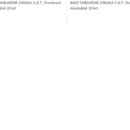
ANDARDNÍ ZÁRUKA 5 LET /životnost
NADSTANDARDNÍ ZÁRUKA 5 LET /ži
lně 20 let
minimálně 20 let
O
v
l
á
d
a
c
í
p
r
v
k
y
v
ý
p
i
s