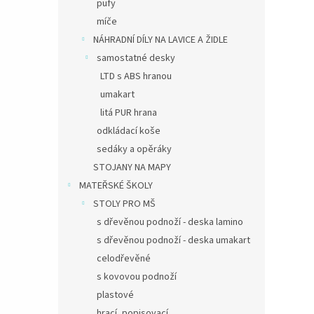
pufy
míče
NÁHRADNÍ DÍLY NA LAVICE A ŽIDLE
samostatné desky
LTD s ABS hranou
umakart
litá PUR hrana
odkládací koše
sedáky a opěráky
STOJANY NA MAPY
MATEŘSKÉ ŠKOLY
STOLY PRO MŠ
s dřevěnou podnoží - deska lamino
s dřevěnou podnoží - deska umakart
celodřevěné
s kovovou podnoží
plastové
hrací, popisovací