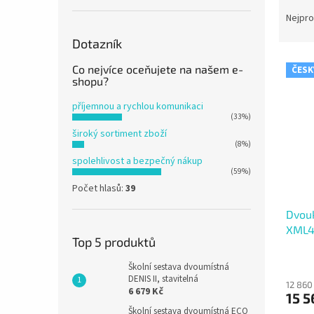
Ř
n
a
e
Nejpro
z
l
Dotazník
e
V
n
Co nejvíce oceňujete na našem e-
ČESK
ý
í
shopu?
p
p
příjemnou a rychlou komunikaci
i
r
(33%)
s
o
široký sortiment zboží
p
d
(8%)
r
u
spolehlivost a bezpečný nákup
o
k
(59%)
d
t
Počet hlasů:
39
u
ů
Dvouk
k
XML40
t
Top 5 produktů
ů
Školní sestava dvoumístná
DENIS II, stavitelná
12 860
6 679 Kč
15 5
Školní sestava dvoumístná ECO