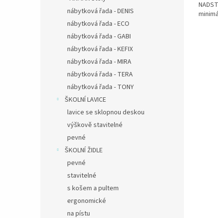
NADST
nábytková řada - DENIS
minimá
nábytková řada - ECO
nábytková řada - GABI
nábytková řada - KEFIX
nábytková řada - MIRA
nábytková řada - TERA
nábytková řada - TONY
ŠKOLNÍ LAVICE
lavice se sklopnou deskou
výškově stavitelné
pevné
ŠKOLNÍ ŽIDLE
pevné
stavitelné
s košem a pultem
ergonomické
na pístu