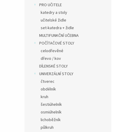
PRO UČITELE
katedry a stoly
učitelské židle
set-katedra + židle
MULTIFUNKČNÍ UČEBNA
POČÍTAČOVÉ STOLY
celodřevěné
dřevo / kov
DÍLENSKÉ STOLY
UNIVERZÁLNÍ STOLY
čtverec
obdélník
kruh
šestiúhelník
osmiúhelník
lichoběžník
půlkruh