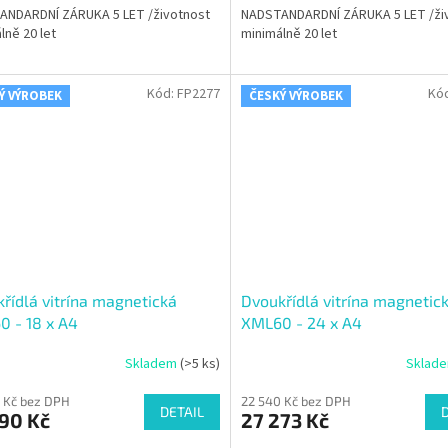
ANDARDNÍ ZÁRUKA 5 LET /životnost
NADSTANDARDNÍ ZÁRUKA 5 LET /ži
lně 20 let
minimálně 20 let
Kód:
FP2277
Kó
Ý VÝROBEK
ČESKÝ VÝROBEK
řídlá vitrína magnetická
Dvoukřídlá vitrína magnetic
 - 18 x A4
XML60 - 24 x A4
Skladem
(>5 ks)
Sklad
 Kč bez DPH
22 540 Kč bez DPH
DETAIL
90 Kč
27 273 Kč