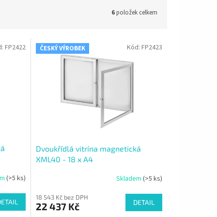
6
položek celkem
d:
FP2422
Kód:
FP2423
ČESKÝ VÝROBEK
ká
Dvoukřídlá vitrína magnetická
XML40 - 18 x A4
em
(>5 ks)
Skladem
(>5 ks)
18 543 Kč bez DPH
DETAIL
DETAIL
22 437 Kč