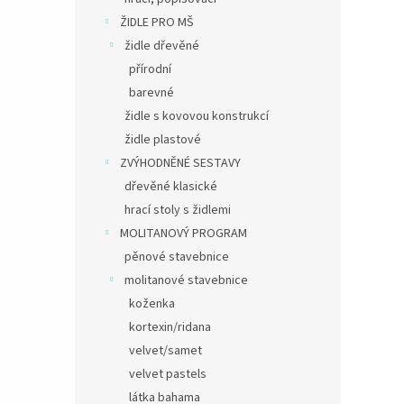
ŽIDLE PRO MŠ
židle dřevěné
přírodní
barevné
židle s kovovou konstrukcí
židle plastové
ZVÝHODNĚNÉ SESTAVY
dřevěné klasické
hrací stoly s židlemi
MOLITANOVÝ PROGRAM
pěnové stavebnice
molitanové stavebnice
koženka
kortexin/ridana
velvet/samet
velvet pastels
látka bahama