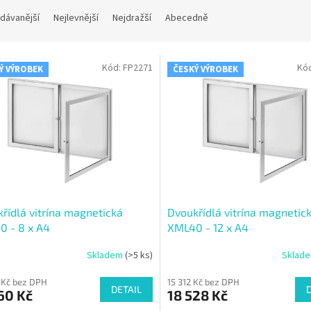
dávanější
Nejlevnější
Nejdražší
Abecedně
Kód:
FP2271
Kó
Ý VÝROBEK
ČESKÝ VÝROBEK
řídlá vitrína magnetická
Dvoukřídlá vitrína magnetic
 - 8 x A4
XML40 - 12 x A4
Skladem
(>5 ks)
Sklad
 Kč bez DPH
15 312 Kč bez DPH
DETAIL
60 Kč
18 528 Kč