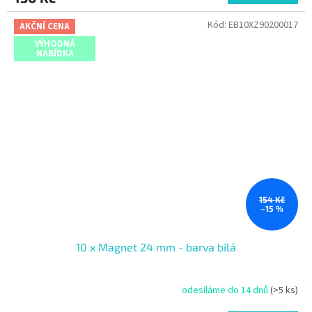
Kód:
EB10XZ90200017
AKČNÍ CENA
VÝHODNÁ
NABÍDKA
154 Kč
–15 %
10 x Magnet 24 mm - barva bílá
odesíláme do 14 dnů
(>5 ks)