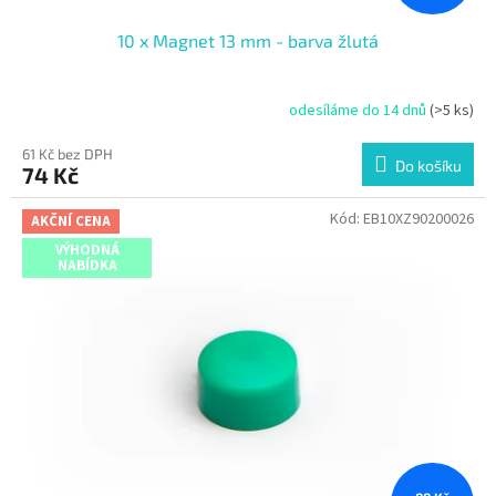
10 x Magnet 13 mm - barva žlutá
odesíláme do 14 dnů
(>5 ks)
61 Kč bez DPH
Do košíku
74 Kč
Kód:
EB10XZ90200026
AKČNÍ CENA
VÝHODNÁ
NABÍDKA