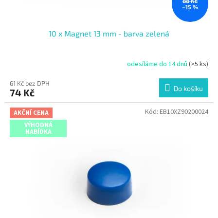
88 Kč
–15 %
10 x Magnet 13 mm - barva zelená
odesíláme do 14 dnů
(>5 ks)
61 Kč bez DPH
Do košíku
74 Kč
Kód:
EB10XZ90200024
AKČNÍ CENA
VÝHODNÁ
NABÍDKA