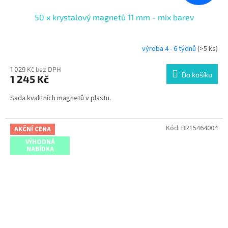
50 x krystalový magnetů 11 mm - mix barev
výroba 4 - 6 týdnů
(>5 ks)
1 029 Kč bez DPH
Do košíku
1 245 Kč
Sada kvalitních magnetů v plastu.
Kód:
BR15464004
AKČNÍ CENA
VÝHODNÁ
NABÍDKA