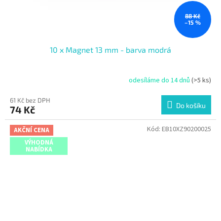
88 Kč
–15 %
10 x Magnet 13 mm - barva modrá
odesíláme do 14 dnů
(>5 ks)
61 Kč bez DPH
Do košíku
74 Kč
Kód:
EB10XZ90200025
AKČNÍ CENA
VÝHODNÁ
NABÍDKA