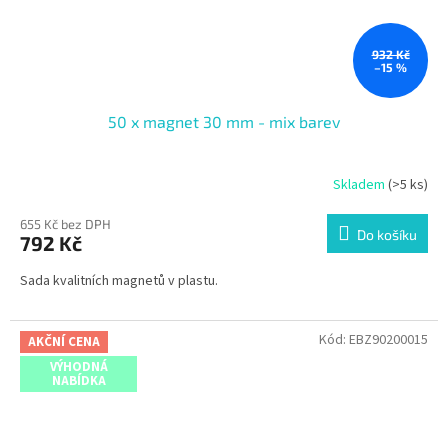
932 Kč
–15 %
50 x magnet 30 mm - mix barev
Skladem
(>5 ks)
655 Kč bez DPH
Do košíku
792 Kč
Sada kvalitních magnetů v plastu.
Kód:
EBZ90200015
AKČNÍ CENA
VÝHODNÁ
NABÍDKA