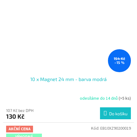
154 Kč
–15 %
10 x Magnet 24 mm - barva modrá
odesíláme do 14 dnů
(>5 ks)
107 Kč bez DPH
Do košíku
130 Kč
Kód:
EB10XZ90200019
AKČNÍ CENA
VÝHODNÁ