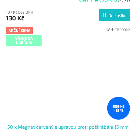
odesíláme do 14 dnů
(>5 ks)
107 Kč bez DPH
Do košíku
130 Kč
Kód:
FP99022
AKČNÍ CENA
VÝHODNÁ
NABÍDKA
539 Kč
–15 %
50 x Magnet červený s úpravou proti poškrábání 15 mm