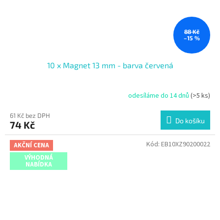
88 Kč
–15 %
10 x Magnet 13 mm - barva červená
odesíláme do 14 dnů
(>5 ks)
61 Kč bez DPH
Do košíku
74 Kč
Kód:
EB10XZ90200022
AKČNÍ CENA
VÝHODNÁ
NABÍDKA