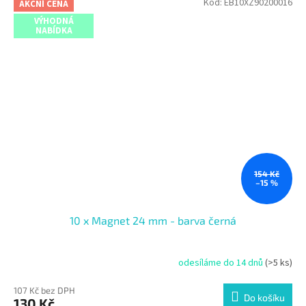
Kód:
EB10XZ90200016
AKČNÍ CENA
VÝHODNÁ
NABÍDKA
154 Kč
–15 %
10 x Magnet 24 mm - barva černá
odesíláme do 14 dnů
(>5 ks)
107 Kč bez DPH
Do košíku
130 Kč