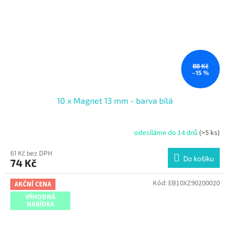
88 Kč
–15 %
10 x Magnet 13 mm - barva bílá
odesíláme do 14 dnů
(>5 ks)
61 Kč bez DPH
Do košíku
74 Kč
Kód:
EB10XZ90200020
AKČNÍ CENA
VÝHODNÁ
NABÍDKA