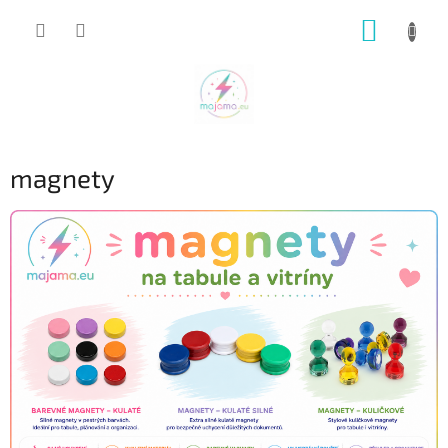
Přejít
NÁKUP
na
obsah
KOŠÍK
magnety