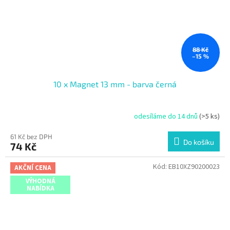
88 Kč
–15 %
10 x Magnet 13 mm - barva černá
odesíláme do 14 dnů
(>5 ks)
61 Kč bez DPH
Do košíku
74 Kč
Kód:
EB10XZ90200023
AKČNÍ CENA
VÝHODNÁ
NABÍDKA