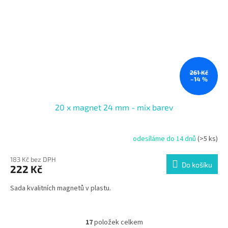
261 Kč
–14 %
20 x magnet 24 mm - mix barev
odesíláme do 14 dnů
(>5 ks)
183 Kč bez DPH
Do košíku
222 Kč
Sada kvalitních magnetů v plastu.
17
položek celkem
O