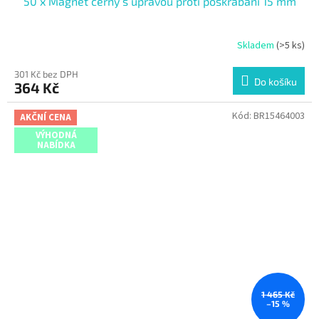
50 x Magnet černý s úpravou proti poškrábání 15 mm
Skladem
(>5 ks)
301 Kč bez DPH
Do košíku
364 Kč
Kód:
BR15464003
AKČNÍ CENA
VÝHODNÁ
NABÍDKA
1 465 Kč
–15 %