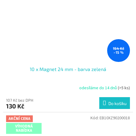
154 Kč
–15 %
10 x Magnet 24 mm - barva zelená
odesíláme do 14 dnů
(>5 ks)
107 Kč bez DPH
Do košíku
130 Kč
Kód:
EB10XZ90200018
AKČNÍ CENA
VÝHODNÁ
NABÍDKA