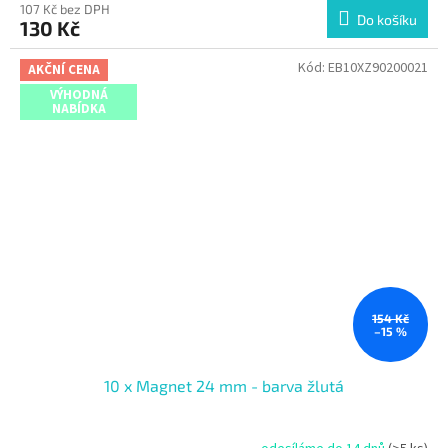
107 Kč bez DPH
Do košíku
130 Kč
Kód:
EB10XZ90200021
AKČNÍ CENA
VÝHODNÁ
NABÍDKA
154 Kč
–15 %
10 x Magnet 24 mm - barva žlutá