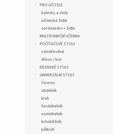
PRO UČITELE
katedry a stoly
učitelské židle
set-katedra + židle
MULTIFUNKČNÍ UČEBNA
POČÍTAČOVÉ STOLY
celodřevěné
dřevo / kov
DÍLENSKÉ STOLY
UNIVERZÁLNÍ STOLY
čtverec
obdélník
kruh
šestiúhelník
osmiúhelník
lichoběžník
půlkruh