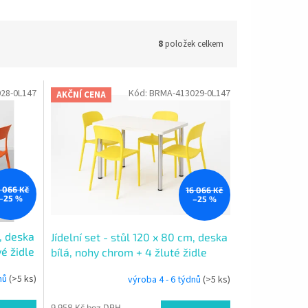
8
položek celkem
28-0L147
Kód:
BRMA-413029-0L147
AKČNÍ CENA
6 066 Kč
16 066 Kč
–25 %
–25 %
m, deska
Jídelní set - stůl 120 x 80 cm, deska
é židle
bílá, nohy chrom + 4 žluté židle
dnů
(>5 ks)
výroba 4 - 6 týdnů
(>5 ks)
9 958 Kč bez DPH