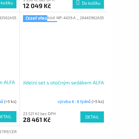
 košíku
Do košíku
12 049 Kč
43562A05
Kód:
MP-4439-A _ 26443962A05
ČESKÝ VÝROBEK
em ALFA
Jídelní set s otočným sedákem ALFA
dnů
(>5 ks)
výroba 6 - 8 týdnů
(>5 ks)
23 521 Kč bez DPH
DETAIL
DETAIL
28 461 Kč
3789/CER