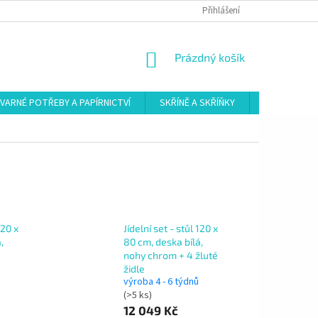
Přihlášení
NÁKUPNÍ
Prázdný košík
KOŠÍK
VARNÉ POTŘEBY A PAPÍRNICTVÍ
SKŘÍNĚ A SKŘÍŇKY
ŠATNY
120 x
Jídelní set - stůl 120 x
,
80 cm, deska bílá,
nohy chrom + 4 žluté
židle
výroba 4 - 6 týdnů
(>5 ks)
12 049 Kč