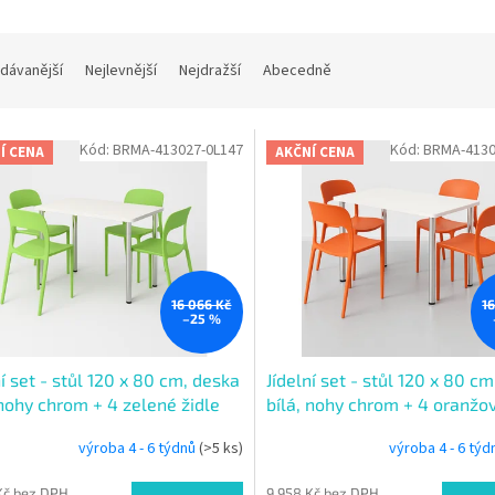
dávanější
Nejlevnější
Nejdražší
Abecedně
Kód:
BRMA-413027-0L147
Kód:
BRMA-4130
Í CENA
AKČNÍ CENA
16 066 Kč
1
–25 %
ní set - stůl 120 x 80 cm, deska
Jídelní set - stůl 120 x 80 c
 nohy chrom + 4 zelené židle
bílá, nohy chrom + 4 oranžov
výroba 4 - 6 týdnů
(>5 ks)
výroba 4 - 6 tý
Kč bez DPH
9 958 Kč bez DPH