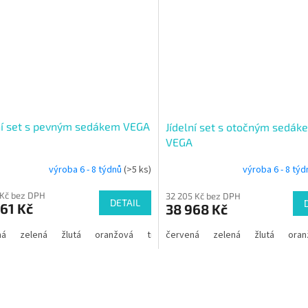
ní set s pevným sedákem VEGA
Jídelní set s otočným sedák
VEGA
výroba 6 - 8 týdnů
(>5 ks)
výroba 6 - 8 tý
 Kč bez DPH
32 205 Kč bez DPH
DETAIL
61 Kč
38 968 Kč
ná
zelená
žlutá
oranžová
tmavě modrá
červená
zelená
limetková
žlutá
světle m
oran
O
v
l
á