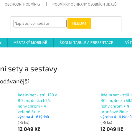
OBCHODNÍ PODMÍNKY
PODMÍNKY OCHRANY OSOBNÍCH ÚDAJŮ
HLEDAT
Y
MĚSTSKÝ MOBILIÁŘ
ŠKOLNÍ TABULE A PREZENTACE
VÝT
lní sety a sestavy
odávanější
Jídelní set - stůl 120 x
Jídelní set - stůl 
80 cm, deska bílá,
80 cm, deska bílá
nohy chrom + 4
nohy chrom + 4
zelené židle
oranžové židle
výroba 4 - 6 týdnů
výroba 4 - 6 týdnů
(>5 ks)
(>5 ks)
12 049 Kč
12 049 Kč