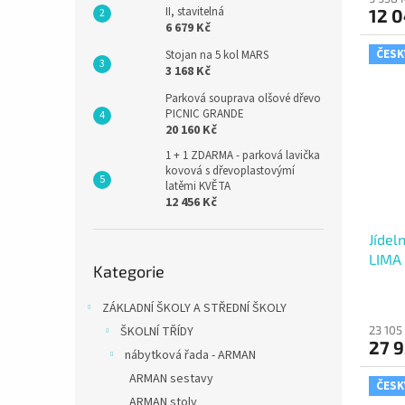
II, stavitelná
12 0
6 679 Kč
ČESK
Stojan na 5 kol MARS
3 168 Kč
Parková souprava olšové dřevo
PICNIC GRANDE
20 160 Kč
1 + 1 ZDARMA - parková lavička
kovová s dřevoplastovýmí
latěmi KVĚTA
12 456 Kč
Jídel
Přeskočit
LIMA
Kategorie
kategorie
ZÁKLADNÍ ŠKOLY A STŘEDNÍ ŠKOLY
23 105
ŠKOLNÍ TŘÍDY
27 9
nábytková řada - ARMAN
ARMAN sestavy
ČESK
ARMAN stoly