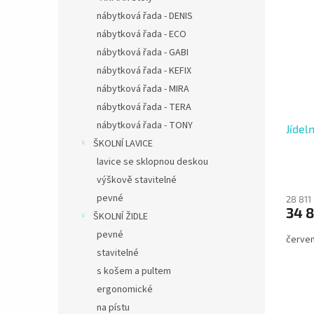
nábytková řada - DENIS
nábytková řada - ECO
nábytková řada - GABI
nábytková řada - KEFIX
nábytková řada - MIRA
nábytková řada - TERA
nábytková řada - TONY
Jídel
ŠKOLNÍ LAVICE
lavice se sklopnou deskou
výškově stavitelné
pevné
28 811
34 8
ŠKOLNÍ ŽIDLE
pevné
červe
stavitelné
s košem a pultem
ergonomické
na pístu