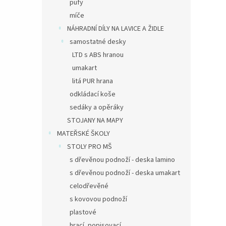
pufy
míče
NÁHRADNÍ DÍLY NA LAVICE A ŽIDLE
samostatné desky
LTD s ABS hranou
umakart
litá PUR hrana
odkládací koše
sedáky a opěráky
STOJANY NA MAPY
MATEŘSKÉ ŠKOLY
STOLY PRO MŠ
s dřevěnou podnoží - deska lamino
s dřevěnou podnoží - deska umakart
celodřevěné
s kovovou podnoží
plastové
hrací, popisovací