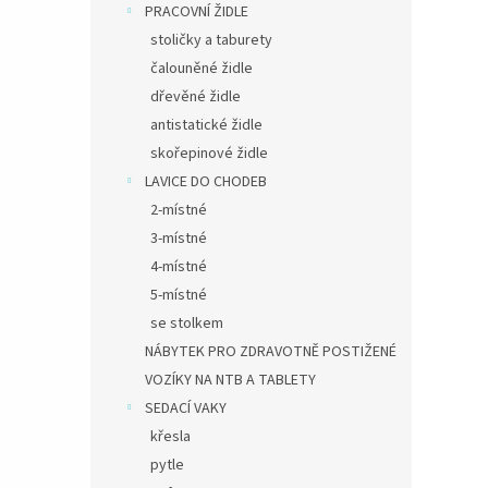
PRACOVNÍ ŽIDLE
stoličky a taburety
čalouněné židle
dřevěné židle
antistatické židle
skořepinové židle
LAVICE DO CHODEB
2-místné
3-místné
4-místné
5-místné
se stolkem
NÁBYTEK PRO ZDRAVOTNĚ POSTIŽENÉ
VOZÍKY NA NTB A TABLETY
SEDACÍ VAKY
křesla
pytle