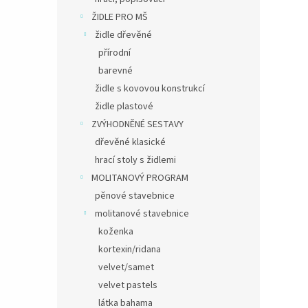
ŽIDLE PRO MŠ
židle dřevěné
přírodní
barevné
židle s kovovou konstrukcí
židle plastové
ZVÝHODNĚNÉ SESTAVY
dřevěné klasické
hrací stoly s židlemi
MOLITANOVÝ PROGRAM
pěnové stavebnice
molitanové stavebnice
koženka
kortexin/ridana
velvet/samet
velvet pastels
látka bahama