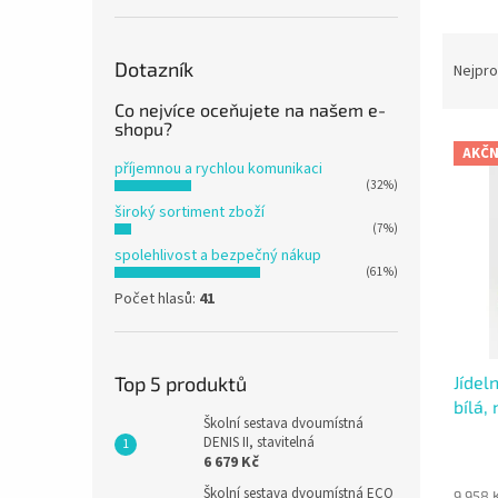
n
e
Ř
l
a
Dotazník
Nejpro
z
Co nejvíce oceňujete na našem e-
e
shopu?
V
n
AKČN
ý
í
příjemnou a rychlou komunikaci
(32%)
p
p
široký sortiment zboží
i
r
(7%)
s
o
spolehlivost a bezpečný nákup
p
d
(61%)
r
u
Počet hlasů:
41
o
k
d
t
u
ů
Jídel
Top 5 produktů
k
bílá,
t
Školní sestava dvoumístná
ů
DENIS II, stavitelná
6 679 Kč
Školní sestava dvoumístná ECO
9 958 