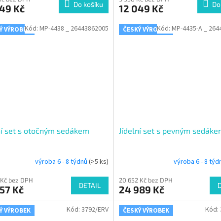
Do košíku
Do
49 Kč
12 049 Kč
Kód:
MP-4438 _ 26443862005
Kód:
MP-4435-A _ 264
Ý VÝROBEK
ČESKÝ VÝROBEK
ní set s otočným sedákem
Jídelní set s pevným sedák
výroba 6 - 8 týdnů
(>5 ks)
výroba 6 - 8 tý
 Kč bez DPH
20 652 Kč bez DPH
DETAIL
57 Kč
24 989 Kč
Kód:
3792/ERV
Kód:
Ý VÝROBEK
ČESKÝ VÝROBEK