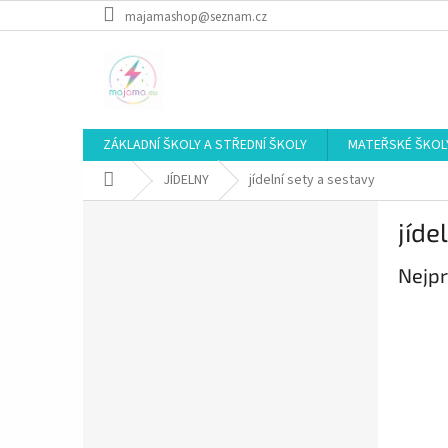
Přejít
majamashop@seznam.cz
na
obsah
ZÁKLADNÍ ŠKOLY A STŘEDNÍ ŠKOLY
MATEŘSKÉ ŠKOL
Domů
JÍDELNY
jídelní sety a sestavy
P
jíde
o
s
Nejpr
t
r
a
n
n
í
p
a