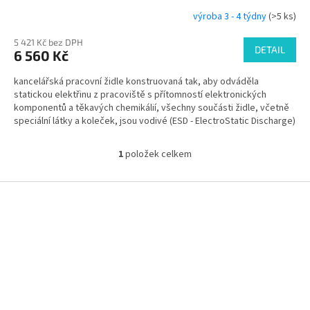
výroba 3 - 4 týdny
(>5 ks)
5 421 Kč bez DPH
DETAIL
6 560 Kč
kancelářská pracovní židle konstruovaná tak, aby odváděla
statickou elektřinu z pracoviště s přítomností elektronických
komponentů a těkavých chemikálií, všechny součásti židle, včetně
speciální látky a koleček, jsou vodivé (ESD - ElectroStatic Discharge)
1
položek celkem
O
v
l
Z
á
á
d
p
a
a
c
t
í
í
p
r
v
k