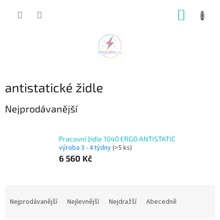
Přejít
NÁKUP
na
obsah
KOŠÍK
antistatické židle
Nejprodávanější
Pracovní židle 1040 ERGO ANTISTATIC
výroba 3 - 4 týdny
(>5 ks)
6 560 Kč
Ř
a
Nejprodávanější
Nejlevnější
Nejdražší
Abecedně
z