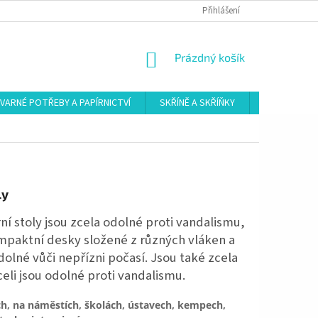
Přihlášení
NÁKUPNÍ
Prázdný košík
KOŠÍK
VARNÉ POTŘEBY A PAPÍRNICTVÍ
SKŘÍNĚ A SKŘÍŇKY
ŠATNY
ly
ní stoly jsou zcela odolné proti vandalismu,
kompaktní desky složené z různých vláken a
lné vůči nepřízni počasí. Jsou také zcela
oceli jsou odolné proti vandalismu.
ích, na náměstích, školách, ústavech, kempech,