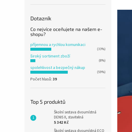
n
e
l
Dotazník
Co nejvíce oceňujete na našem e-
shopu?
příjemnou a rychlou komunikaci
(33%)
široký sortiment zboží
(8%)
spolehlivost a bezpečný nákup
(59%)
Počet hlasů:
39
Top 5 produktů
Školní sestava dvoumístná
DENIS II, stavitelná
5 342 Kč
Školní sestava dvoumístná ECO