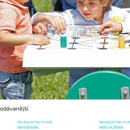
odávanější
Venkovní herní stůl
Venkovní herní s
MAVIB4MA
MMVIA2RMA