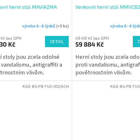
vní herní stůl MAVIA2MA
Venkovní herní stůl MMVC
výroba 6 - 8 týdnů
(>5 ks)
výroba 6 - 8 tý
 Kč bez DPH
49 491 Kč bez DPH
DETAIL
30 Kč
59 884 Kč
 stoly jsou zcela odolné
Herní stoly jsou zcela odo
 vandalismu, antigraffiti a
proti vandalismu, antigraff
trnostním vlivům.
povětrnostním vlivům.
Kód:
BG-PB-TUS-002/ACH
Kód:
BG-PB-TUS