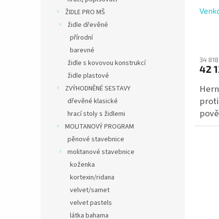
Venko
ŽIDLE PRO MŠ
židle dřevěné
přírodní
barevné
34 818
židle s kovovou konstrukcí
42 1
židle plastové
Herní
ZVÝHODNĚNÉ SESTAVY
proti
dřevěné klasické
pově
hrací stoly s židlemi
MOLITANOVÝ PROGRAM
pěnové stavebnice
molitanové stavebnice
koženka
kortexin/ridana
velvet/samet
velvet pastels
látka bahama