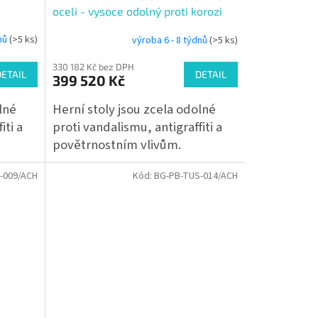
oceli - vysoce odolný proti korozi
dnů
(>5 ks)
výroba 6 - 8 týdnů
(>5 ks)
330 182 Kč bez DPH
DETAIL
DETAIL
399 520 Kč
lné
Herní stoly jsou zcela odolné
iti a
proti vandalismu, antigraffiti a
povětrnostním vlivům.
-009/ACH
Kód:
BG-PB-TUS-014/ACH