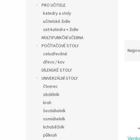
PRO UČITELE
katedry a stoly
učitelské židle
set-katedra + židle
MULTIFUNKČNÍ UČEBNA
Ř
POČÍTAČOVÉ STOLY
a
Nejpro
celodřevěné
z
dřevo / kov
e
V
n
DÍLENSKÉ STOLY
ý
í
UNIVERZÁLNÍ STOLY
p
p
čtverec
i
r
obdélník
s
o
kruh
p
d
šestiúhelník
r
u
o
k
osmiúhelník
d
t
lichoběžník
u
ů
půlkruh
Venko
k