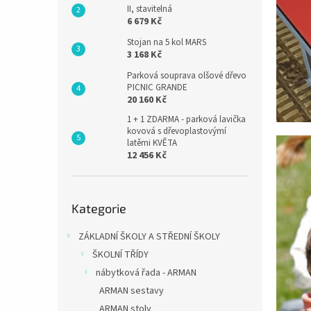
II, stavitelná
6 679 Kč
Stojan na 5 kol MARS
3 168 Kč
Parková souprava olšové dřevo
PICNIC GRANDE
20 160 Kč
1 + 1 ZDARMA - parková lavička
kovová s dřevoplastovýmí
latěmi KVĚTA
12 456 Kč
Přeskočit
Kategorie
kategorie
ZÁKLADNÍ ŠKOLY A STŘEDNÍ ŠKOLY
ŠKOLNÍ TŘÍDY
nábytková řada - ARMAN
ARMAN sestavy
ARMAN stoly