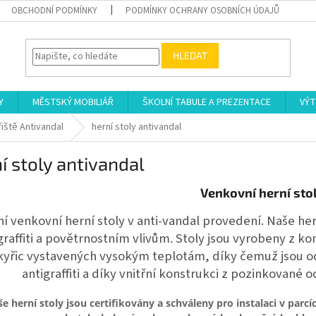
OBCHODNÍ PODMÍNKY
PODMÍNKY OCHRANY OSOBNÍCH ÚDAJŮ
HLEDAT
Y
MĚSTSKÝ MOBILIÁŘ
ŠKOLNÍ TABULE A PREZENTACE
VÝT
iště Antivandal
herní stoly antivandal
í stoly antivandal
Venkovní herní sto
ní venkovní herní stoly v anti-vandal provedení. Naše her
graffiti a povětrnostním vlivům. Stoly jsou vyrobeny z 
kyřic vystavených vysokým teplotám, díky čemuž jsou odo
antigraffiti a díky vnitřní konstrukci z pozinkované 
e herní stoly jsou certifikovány a schváleny pro instalaci v parc