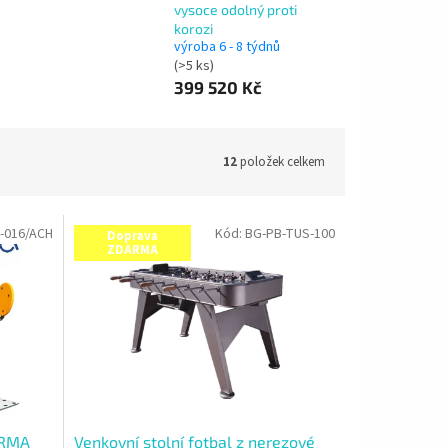
vysoce odolný proti
korozi
výroba 6 - 8 týdnů
(>5 ks)
399 520 Kč
12
položek celkem
-016/ACH
Kód:
BG-PB-TUS-100
Doprava
ZDARMA
2RMA
Venkovní stolní fotbal z nerezové