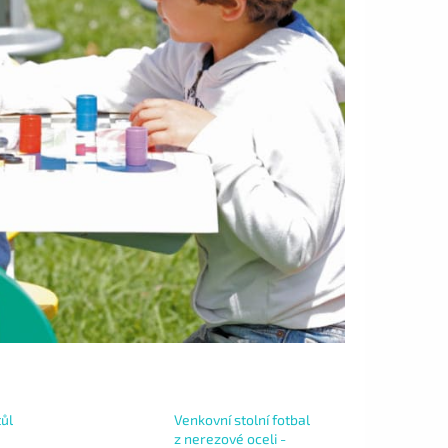
tůl
Venkovní stolní fotbal
z nerezové oceli -