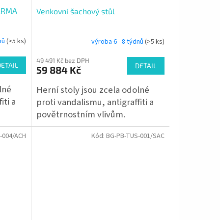
B2RMA
Venkovní šachový stůl
dnů
(>5 ks)
výroba 6 - 8 týdnů
(>5 ks)
49 491 Kč bez DPH
DETAIL
DETAIL
59 884 Kč
lné
Herní stoly jsou zcela odolné
iti a
proti vandalismu, antigraffiti a
povětrnostním vlivům.
-004/ACH
Kód:
BG-PB-TUS-001/SAC