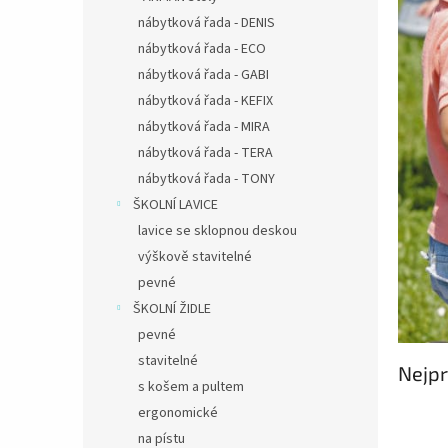
nábytková řada - DENIS
nábytková řada - ECO
nábytková řada - GABI
nábytková řada - KEFIX
nábytková řada - MIRA
nábytková řada - TERA
nábytková řada - TONY
ŠKOLNÍ LAVICE
lavice se sklopnou deskou
výškově stavitelné
pevné
ŠKOLNÍ ŽIDLE
pevné
stavitelné
Nejpr
s košem a pultem
ergonomické
na pístu