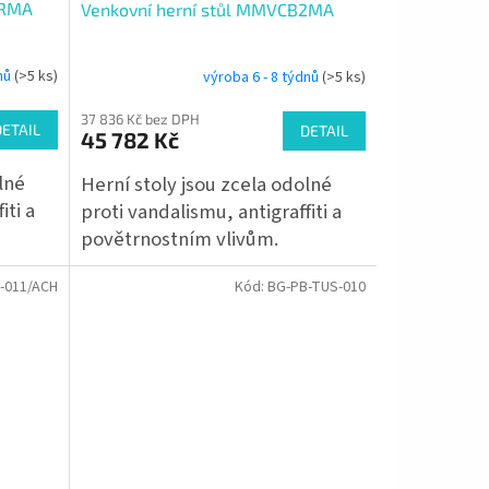
4RMA
Venkovní herní stůl MMVCB2MA
dnů
(>5 ks)
výroba 6 - 8 týdnů
(>5 ks)
37 836 Kč bez DPH
DETAIL
DETAIL
45 782 Kč
lné
Herní stoly jsou zcela odolné
iti a
proti vandalismu, antigraffiti a
povětrnostním vlivům.
-011/ACH
Kód:
BG-PB-TUS-010