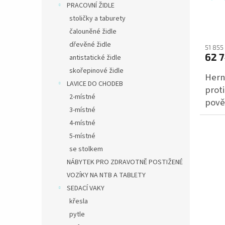
PRACOVNÍ ŽIDLE
t
stoličky a taburety
ů
čalouněné židle
dřevěné židle
51 855
62 
antistatické židle
skořepinové židle
Herní
LAVICE DO CHODEB
proti
2-místné
pově
3-místné
4-místné
5-místné
se stolkem
NÁBYTEK PRO ZDRAVOTNĚ POSTIŽENÉ
VOZÍKY NA NTB A TABLETY
SEDACÍ VAKY
křesla
pytle