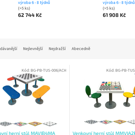
výroba 6 - 8 týdnů
výroba 6 - 8 týdnů
(>5 ks)
(>5 ks)
62 744 Kč
61 908 Kč
dávanější
Nejlevnější
Nejdražší
Abecedně
Kód:
BG-PB-TUS-006/ACH
Kód:
BG-PB-TUS
vní herní stůl MAVIB4MA
Venkovní herní stůl MMVIA