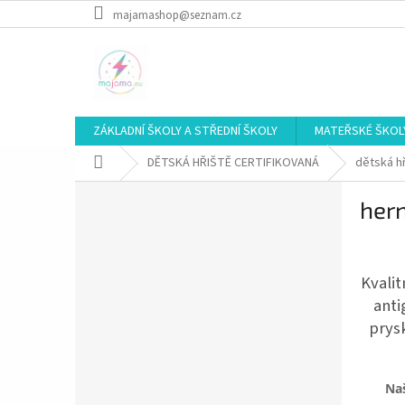
Přejít
majamashop@seznam.cz
na
obsah
ZÁKLADNÍ ŠKOLY A STŘEDNÍ ŠKOLY
MATEŘSKÉ ŠKOL
Domů
DĚTSKÁ HŘIŠTĚ CERTIFIKOVANÁ
dětská hř
P
hern
o
s
t
r
Kvalit
a
anti
n
prys
n
í
p
a
Naš