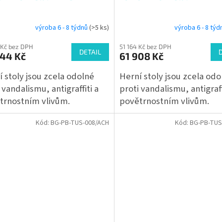
výroba 6 - 8 týdnů
(>5 ks)
výroba 6 - 8 tý
 Kč bez DPH
51 164 Kč bez DPH
DETAIL
744 Kč
61 908 Kč
 stoly jsou zcela odolné
Herní stoly jsou zcela odo
 vandalismu, antigraffiti a
proti vandalismu, antigraff
trnostním vlivům.
povětrnostním vlivům.
Kód:
BG-PB-TUS-008/ACH
Kód:
BG-PB-TUS