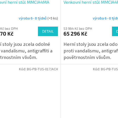
ovní herní stůl MMCIA4MA
Venkovní herní stůl MMCIA
výroba 6 - 8 týdnů
(>5 ks)
výroba 6 - 8 tý
 Kč bez DPH
53 964 Kč bez DPH
DETAIL
270 Kč
65 296 Kč
 stoly jsou zcela odolné
Herní stoly jsou zcela odo
 vandalismu, antigraffiti a
proti vandalismu, antigraff
trnostním vlivům.
povětrnostním vlivům.
Kód:
BG-PB-TUS-017/ACH
Kód:
BG-PB-TUS