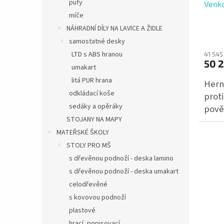
pufy
Venk
míče
NÁHRADNÍ DÍLY NA LAVICE A ŽIDLE
samostatné desky
LTD s ABS hranou
41 545
50 
umakart
litá PUR hrana
Herní
odkládací koše
proti
sedáky a opěráky
pově
STOJANY NA MAPY
MATEŘSKÉ ŠKOLY
STOLY PRO MŠ
s dřevěnou podnoží - deska lamino
s dřevěnou podnoží - deska umakart
celodřevěné
s kovovou podnoží
plastové
hrací, popisovací