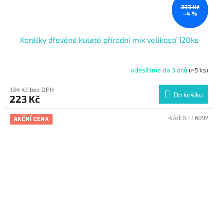
233 Kč
–4 %
Korálky dřevěné kulaté přírodní mix velikostí 120ks
odesíláme do 3 dnů
(>5 ks)
184 Kč bez DPH
Do košíku
223 Kč
Kód:
ST16092
AKČNÍ CENA