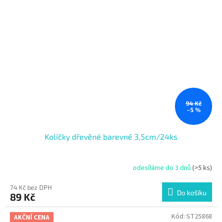
94 Kč
–5 %
Kolíčky dřevěné barevné 3,5cm/24ks
odesíláme do 3 dnů
(>5 ks)
74 Kč bez DPH
Do košíku
89 Kč
Kód:
ST25868
AKČNÍ CENA