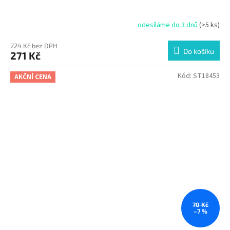
odesíláme do 3 dnů
(>5 ks)
224 Kč bez DPH
Do košíku
271 Kč
Kód:
ST18453
AKČNÍ CENA
70 Kč
–7 %