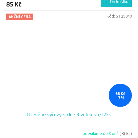
Do košíku
85 Kč
Kód:
ST25040
AKČNÍ CENA
68 Kč
–7 %
Dřevěné výřezy srdce 3 velikosti/12ks
odesíláme do 3 dnů
(>5 ks)