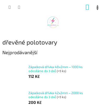
Přejít
NÁKUP
na
obsah
KOŠÍK
dřevěné polotovary
Nejprodávanější
Zápalková dřívka 48x2mm – 1000 ks
odesíláme do 3 dnů
(>5 ks)
112 Kč
Zápalková dřívka 42x2mm – 2000 ks
odesíláme do 3 dnů
(>5 ks)
200 Kč