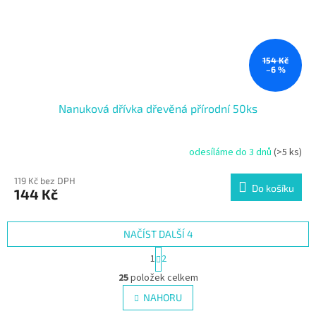
154 Kč
–6 %
Nanuková dřívka dřevěná přírodní 50ks
odesíláme do 3 dnů
(>5 ks)
119 Kč bez DPH
Do košíku
144 Kč
NAČÍST DALŠÍ 4
S
1
2
t
O
r
25
položek celkem
v
á
l
NAHORU
n
á
k