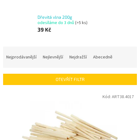
Dřevitá vlna 200g
odesíláme do 3 dnů
(>5 ks)
39 Kč
Ř
a
Nejprodávanější
Nejlevnější
Nejdražší
Abecedně
z
e
n
OTEVŘÍT FILTR
í
p
V
Kód:
ART38.4017
r
ý
o
p
d
i
u
s
k
p
t
r
ů