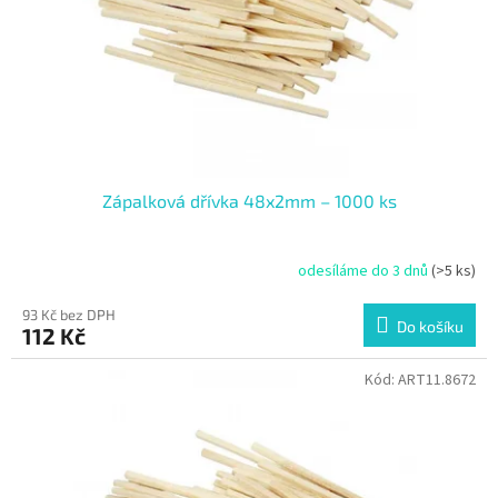
o
d
u
k
t
ů
Zápalková dřívka 48x2mm – 1000 ks
odesíláme do 3 dnů
(>5 ks)
93 Kč bez DPH
Do košíku
112 Kč
Kód:
ART11.8672