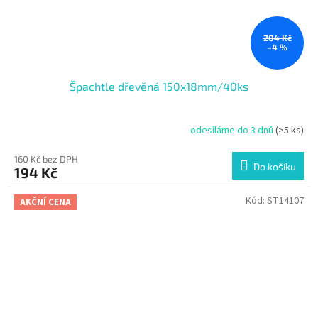
204 Kč
–4 %
Špachtle dřevěná 150x18mm/40ks
odesíláme do 3 dnů
(>5 ks)
160 Kč bez DPH
Do košíku
194 Kč
Kód:
ST14107
AKČNÍ CENA