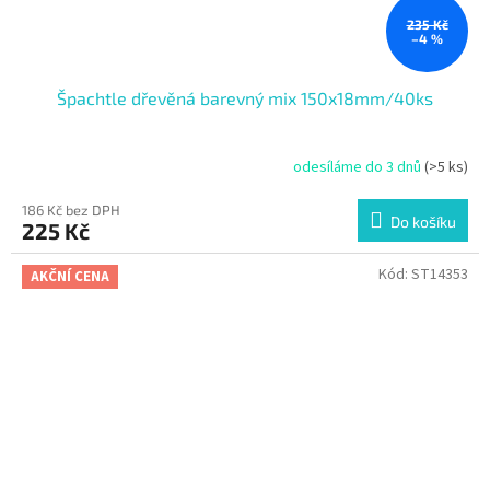
235 Kč
–4 %
Špachtle dřevěná barevný mix 150x18mm/40ks
odesíláme do 3 dnů
(>5 ks)
186 Kč bez DPH
Do košíku
225 Kč
Kód:
ST14353
AKČNÍ CENA