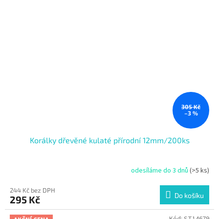
305 Kč
–3 %
Korálky dřevěné kulaté přírodní 12mm/200ks
odesíláme do 3 dnů
(>5 ks)
244 Kč bez DPH
Do košíku
295 Kč
Kód:
ST14679