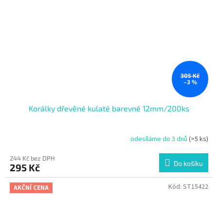
305 Kč
–3 %
Korálky dřevěné kulaté barevné 12mm/200ks
odesíláme do 3 dnů
(>5 ks)
244 Kč bez DPH
Do košíku
295 Kč
Kód:
ST15422
AKČNÍ CENA