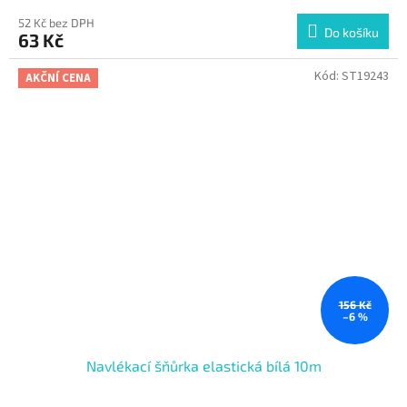
52 Kč bez DPH
Do košíku
63 Kč
Kód:
ST19243
AKČNÍ CENA
156 Kč
–6 %
Navlékací šňůrka elastická bílá 10m