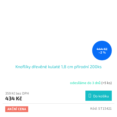
444 Kč
–2 %
Knoflíky dřevěné kulaté 1,8 cm přírodní 200ks
odesíláme do 3 dnů
(>5 ks)
359 Kč bez DPH
Do košíku
434 Kč
Kód:
ST15421
AKČNÍ CENA