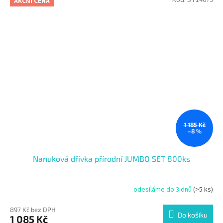
AKČNÍ CENA
1 185 Kč
–8 %
Nanuková dřívka přírodní JUMBO SET 800ks
odesíláme do 3 dnů
(>5 ks)
897 Kč bez DPH
Do košíku
1 085 Kč