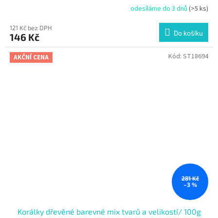
odesíláme do 3 dnů
(>5 ks)
121 Kč bez DPH
Do košíku
146 Kč
Kód:
ST18694
AKČNÍ CENA
281 Kč
–3 %
Korálky dřevěné barevné mix tvarů a velikostí/ 100g