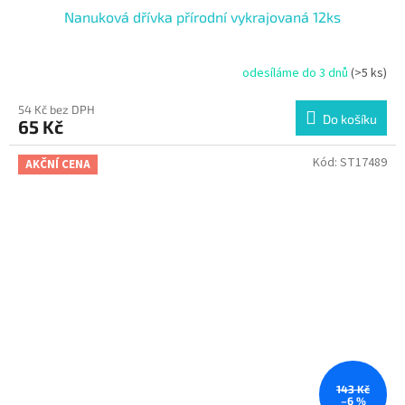
Nanuková dřívka přírodní vykrajovaná 12ks
odesíláme do 3 dnů
(>5 ks)
54 Kč bez DPH
Do košíku
65 Kč
Kód:
ST17489
AKČNÍ CENA
143 Kč
–6 %