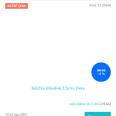
Kód:
ST25864
AKČNÍ CENA
90 Kč
–5 %
Kolíčky dřevěné 3,5cm/24ks
odesíláme do 3 dnů
(>5 ks)
70 Kč bez DPH