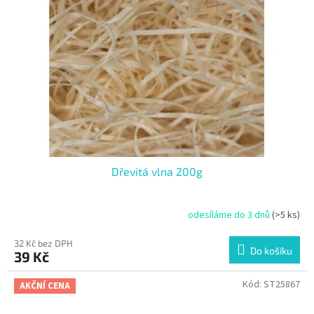
Dřevitá vlna 200g
odesíláme do 3 dnů
(>5 ks)
32 Kč bez DPH
Do košíku
39 Kč
Kód:
ST25867
AKČNÍ CENA