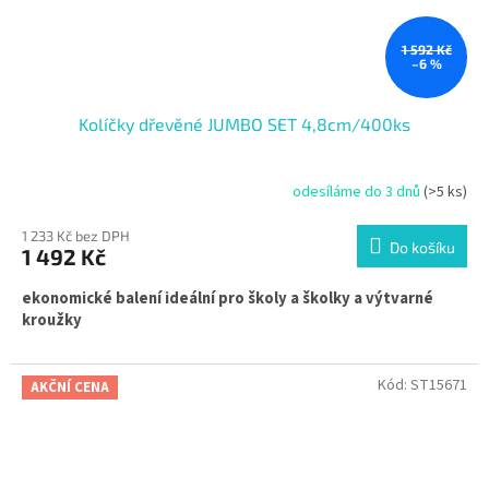
1 592 Kč
–6 %
Kolíčky dřevěné JUMBO SET 4,8cm/400ks
odesíláme do 3 dnů
(>5 ks)
1 233 Kč bez DPH
Do košíku
1 492 Kč
ekonomické balení ideální pro školy a školky a výtvarné
kroužky
Kód:
ST15671
AKČNÍ CENA