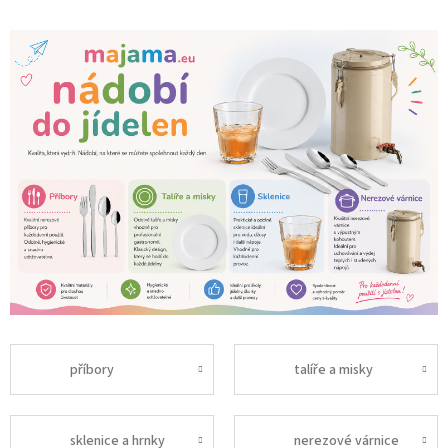
příbory
talíře a misky
sklenice a hrnky
nerezové várnice