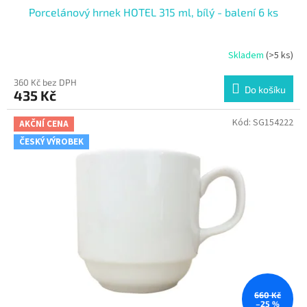
Porcelánový hrnek HOTEL 315 ml, bílý - balení 6 ks
Skladem
(>5 ks)
360 Kč bez DPH
Do košíku
435 Kč
Kód:
SG154222
AKČNÍ CENA
ČESKÝ VÝROBEK
660 Kč
–25 %