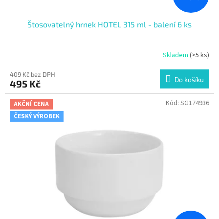
Štosovatelný hrnek HOTEL 315 ml - balení 6 ks
Skladem
(>5 ks)
409 Kč bez DPH
Do košíku
495 Kč
Kód:
SG174936
AKČNÍ CENA
ČESKÝ VÝROBEK