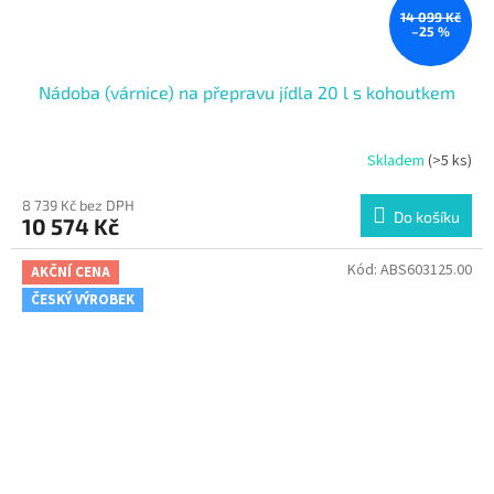
14 099 Kč
–25 %
Nádoba (várnice) na přepravu jídla 20 l s kohoutkem
Skladem
(>5 ks)
8 739 Kč bez DPH
Do košíku
10 574 Kč
Kód:
ABS603125.00
AKČNÍ CENA
ČESKÝ VÝROBEK