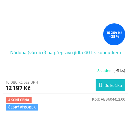
16 264 Kč
–25 %
Nádoba (várnice) na přepravu jídla 40 l s kohoutkem
Skladem
(>5 ks)
10 080 Kč bez DPH
Do košíku
12 197 Kč
Kód:
ABS604412.00
AKČNÍ CENA
ČESKÝ VÝROBEK