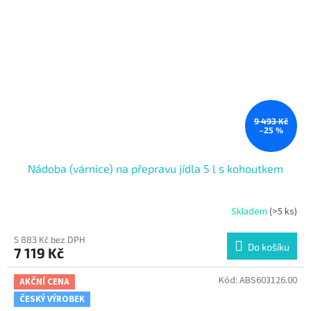
9 493 Kč
–25 %
Nádoba (várnice) na přepravu jídla 5 l s kohoutkem
Skladem
(>5 ks)
5 883 Kč bez DPH
Do košíku
7 119 Kč
Kód:
ABS603126.00
AKČNÍ CENA
ČESKÝ VÝROBEK