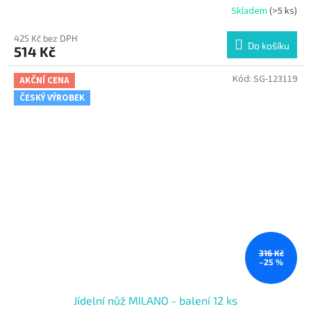
Skladem
(>5 ks)
425 Kč bez DPH
Do košíku
514 Kč
Kód:
SG-123119
AKČNÍ CENA
ČESKÝ VÝROBEK
316 Kč
–25 %
Jídelní nůž MILANO - balení 12 ks