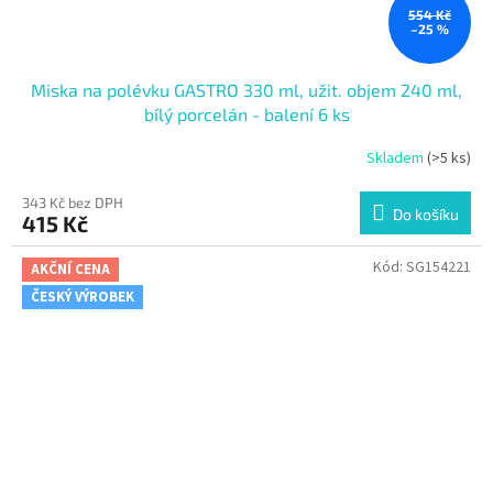
554 Kč
–25 %
Miska na polévku GASTRO 330 ml, užit. objem 240 ml,
bílý porcelán - balení 6 ks
Skladem
(>5 ks)
343 Kč bez DPH
Do košíku
415 Kč
Kód:
SG154221
AKČNÍ CENA
ČESKÝ VÝROBEK