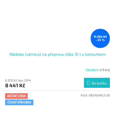
11 255 Kč
–25 %
Nádoba (várnice) na přepravu jídla 10 l s kohoutkem
Skladem
(>5 ks)
6 976 Kč bez DPH
Do košíku
8 441 Kč
Kód:
ABS604415.00
AKČNÍ CENA
ČESKÝ VÝROBEK