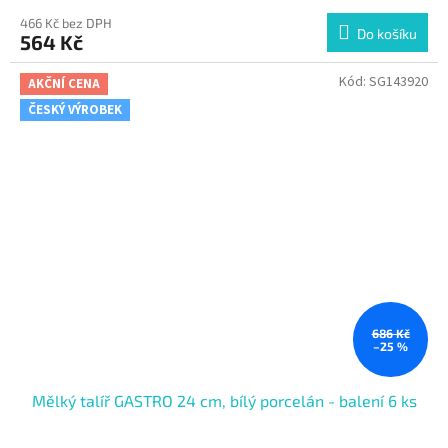
466 Kč bez DPH
Do košíku
564 Kč
Kód:
SG143920
AKČNÍ CENA
ČESKÝ VÝROBEK
686 Kč
–25 %
Mělký talíř GASTRO 24 cm, bílý porcelán - balení 6 ks