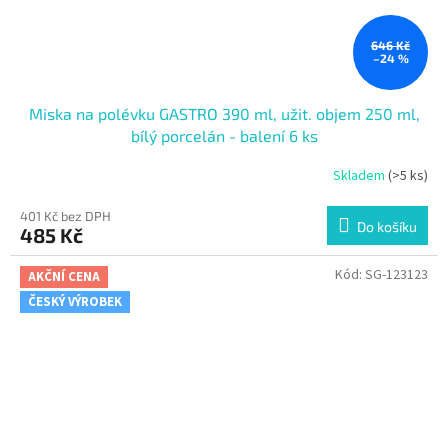
646 Kč
–24 %
Miska na polévku GASTRO 390 ml, užit. objem 250 ml,
bílý porcelán - balení 6 ks
Skladem
(>5 ks)
401 Kč bez DPH
Do košíku
485 Kč
Kód:
SG-123123
AKČNÍ CENA
ČESKÝ VÝROBEK