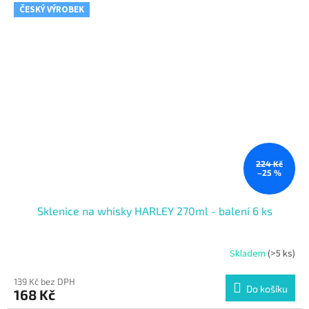
ČESKÝ VÝROBEK
224 Kč
–25 %
Sklenice na whisky HARLEY 270ml - balení 6 ks
Skladem
(>5 ks)
139 Kč bez DPH
Do košíku
168 Kč