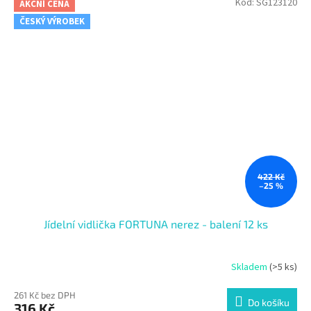
Kód:
SG123120
AKČNÍ CENA
ČESKÝ VÝROBEK
422 Kč
–25 %
Jídelní vidlička FORTUNA nerez - balení 12 ks
Skladem
(>5 ks)
261 Kč bez DPH
Do košíku
316 Kč