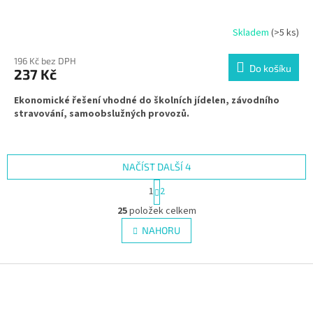
Skladem
(>5 ks)
196 Kč bez DPH
Do košíku
237 Kč
Ekonomické řešení vhodné do školních jídelen, závodního
stravování, samoobslužných provozů.
NAČÍST DALŠÍ 4
S
1
2
t
O
r
25
položek celkem
v
á
l
NAHORU
n
á
k
d
o
v
Z
a
á
c
á
n
í
p
í
p