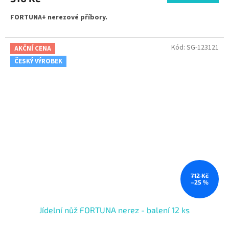
FORTUNA+ nerezové příbory.
Kód:
SG-123121
AKČNÍ CENA
ČESKÝ VÝROBEK
712 Kč
–25 %
Jídelní nůž FORTUNA nerez - balení 12 ks