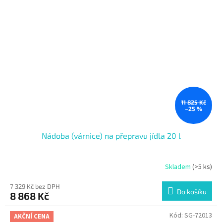
11 825 Kč
–25 %
Nádoba (várnice) na přepravu jídla 20 l
Skladem
(>5 ks)
7 329 Kč bez DPH
Do košíku
8 868 Kč
Kód:
SG-72013
AKČNÍ CENA