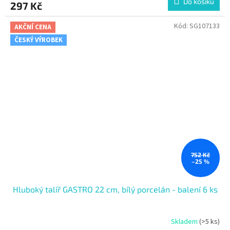
Do košíku
297 Kč
Kód:
SG107133
AKČNÍ CENA
ČESKÝ VÝROBEK
752 Kč
–25 %
Hluboký talíř GASTRO 22 cm, bílý porcelán - balení 6 ks
Skladem
(>5 ks)