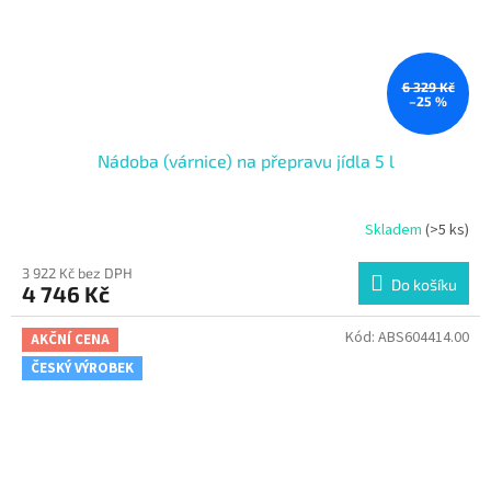
6 329 Kč
–25 %
Nádoba (várnice) na přepravu jídla 5 l
Skladem
(>5 ks)
3 922 Kč bez DPH
Do košíku
4 746 Kč
Kód:
ABS604414.00
AKČNÍ CENA
ČESKÝ VÝROBEK