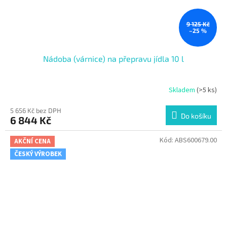
9 125 Kč
–25 %
Nádoba (várnice) na přepravu jídla 10 l
Skladem
(>5 ks)
5 656 Kč bez DPH
Do košíku
6 844 Kč
Kód:
ABS600679.00
AKČNÍ CENA
ČESKÝ VÝROBEK