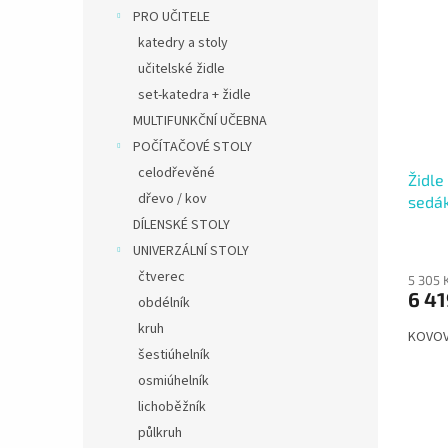
PRO UČITELE
katedry a stoly
učitelské židle
set-katedra + židle
MULTIFUNKČNÍ UČEBNA
POČÍTAČOVÉ STOLY
celodřevěné
Židle
dřevo / kov
sedák
DÍLENSKÉ STOLY
UNIVERZÁLNÍ STOLY
čtverec
5 305 
6 41
obdélník
kruh
KOVOV
šestiúhelník
osmiúhelník
lichoběžník
půlkruh