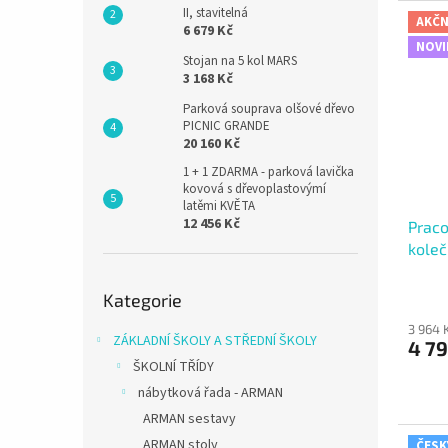
II, stavitelná
AKČN
6 679 Kč
NOVI
Stojan na 5 kol MARS
3 168 Kč
Parková souprava olšové dřevo
PICNIC GRANDE
20 160 Kč
1 + 1 ZDARMA - parková lavička
kovová s dřevoplastovýmí
latěmi KVĚTA
12 456 Kč
Praco
koleč
Přeskočit
Kategorie
kategorie
3 964 
ZÁKLADNÍ ŠKOLY A STŘEDNÍ ŠKOLY
4 79
ŠKOLNÍ TŘÍDY
nábytková řada - ARMAN
ARMAN sestavy
ARMAN stoly
ČESK