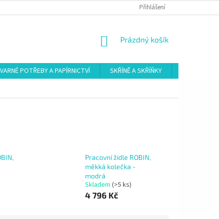
Přihlášení
NÁKUPNÍ
Prázdný košík
KOŠÍK
VARNÉ POTŘEBY A PAPÍRNICTVÍ
SKŘÍNĚ A SKŘÍŇKY
ŠATNY
OBIN,
Pracovní židle ROBIN,
měkká kolečka -
modrá
Skladem
(>5 ks)
4 796 Kč