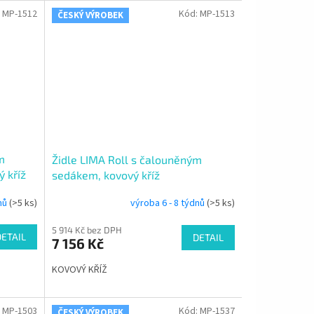
:
MP-1512
Kód:
MP-1513
ČESKÝ VÝROBEK
m
Židle LIMA Roll s čalouněným
 kříž
sedákem, kovový kříž
dnů
(>5 ks)
výroba 6 - 8 týdnů
(>5 ks)
5 914 Kč bez DPH
DETAIL
DETAIL
7 156 Kč
KOVOVÝ KŘÍŽ
:
MP-1503
Kód:
MP-1537
ČESKÝ VÝROBEK