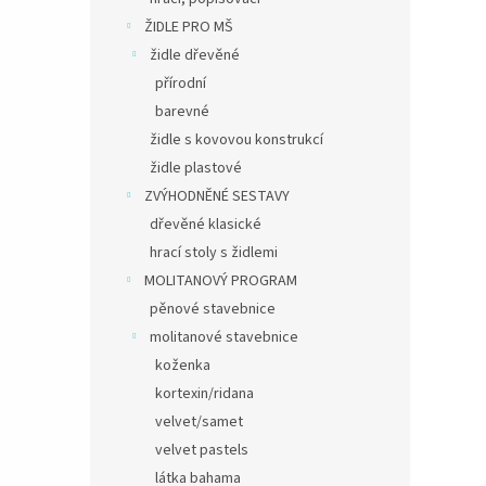
ŽIDLE PRO MŠ
židle dřevěné
přírodní
barevné
židle s kovovou konstrukcí
židle plastové
ZVÝHODNĚNÉ SESTAVY
dřevěné klasické
hrací stoly s židlemi
MOLITANOVÝ PROGRAM
pěnové stavebnice
molitanové stavebnice
koženka
kortexin/ridana
velvet/samet
velvet pastels
látka bahama