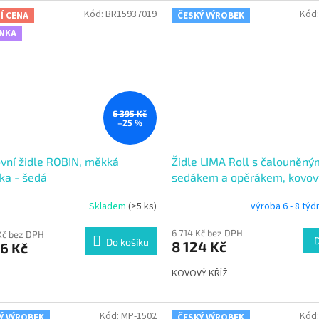
Kód:
BR15937019
Kód
Í CENA
ČESKÝ VÝROBEK
NKA
6 395 Kč
–25 %
vní židle ROBIN, měkká
Židle LIMA Roll s čalouněný
ka - šedá
sedákem a opěrákem, kovový
Skladem
(>5 ks)
výroba 6 - 8 tý
6 714 Kč bez DPH
Kč bez DPH
Do košíku
8 124 Kč
6 Kč
KOVOVÝ KŘÍŽ
Kód:
MP-1502
Kód
Ý VÝROBEK
ČESKÝ VÝROBEK