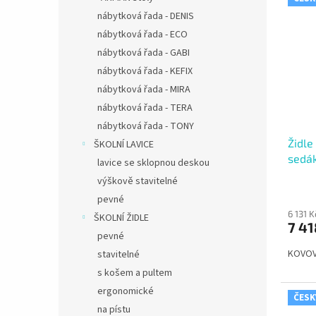
nábytková řada - DENIS
nábytková řada - ECO
nábytková řada - GABI
nábytková řada - KEFIX
nábytková řada - MIRA
nábytková řada - TERA
nábytková řada - TONY
Židle
ŠKOLNÍ LAVICE
sedák
lavice se sklopnou deskou
výškově stavitelné
pevné
6 131 
ŠKOLNÍ ŽIDLE
7 41
pevné
KOVOV
stavitelné
s košem a pultem
ergonomické
ČESK
na pístu