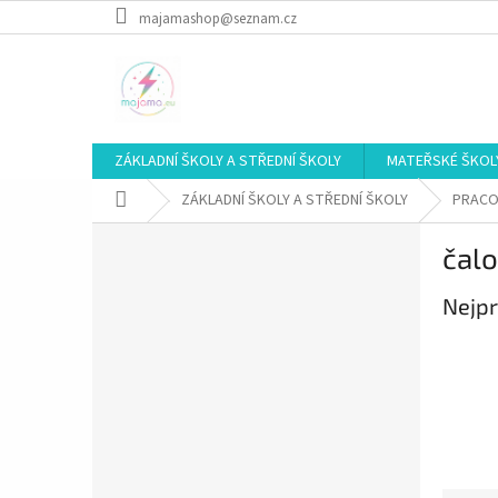
Přejít
majamashop@seznam.cz
na
obsah
ZÁKLADNÍ ŠKOLY A STŘEDNÍ ŠKOLY
MATEŘSKÉ ŠKOL
Domů
ZÁKLADNÍ ŠKOLY A STŘEDNÍ ŠKOLY
PRACOV
P
čalo
o
s
Nejpr
t
r
a
n
n
í
p
a