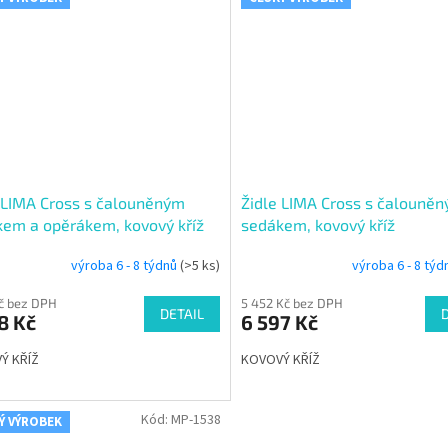
 LIMA Cross s čalouněným
Židle LIMA Cross s čalouně
em a opěrákem, kovový kříž
sedákem, kovový kříž
výroba 6 - 8 týdnů
(>5 ks)
výroba 6 - 8 tý
Kč bez DPH
5 452 Kč bez DPH
DETAIL
8 Kč
6 597 Kč
Ý KŘÍŽ
KOVOVÝ KŘÍŽ
Kód:
MP-1538
Ý VÝROBEK