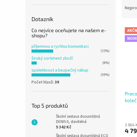
Ř
n
a
e
Nejpro
z
l
Dotazník
e
V
n
Co nejvíce oceňujete na našem e-
AKČN
ý
í
shopu?
NOVI
p
p
příjemnou a rychlou komunikaci
i
r
(33%)
s
o
široký sortiment zboží
p
d
(8%)
r
u
spolehlivost a bezpečný nákup
o
k
(59%)
d
t
Počet hlasů:
39
u
ů
Praco
k
koleč
t
Top 5 produktů
ů
Školní sestava dvoumístná
DENIS II, stavitelná
3 964 
5 342 Kč
4 79
Školní sestava dvoumístná ECO