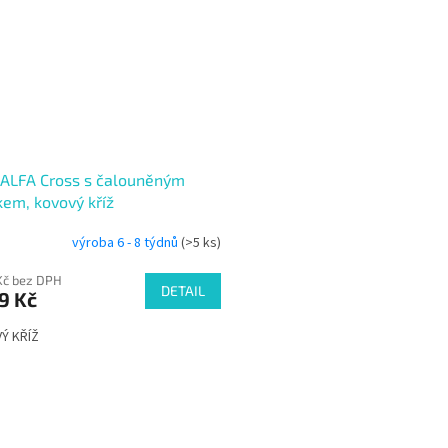
 ALFA Cross s čalouněným
em, kovový kříž
výroba 6 - 8 týdnů
(>5 ks)
Kč bez DPH
DETAIL
9 Kč
Ý KŘÍŽ
O
v
l