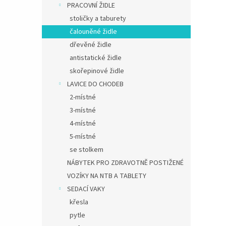
PRACOVNÍ ŽIDLE
stoličky a taburety
čalouněné židle
dřevěné židle
antistatické židle
skořepinové židle
LAVICE DO CHODEB
2-místné
3-místné
4-místné
5-místné
se stolkem
NÁBYTEK PRO ZDRAVOTNĚ POSTIŽENÉ
VOZÍKY NA NTB A TABLETY
SEDACÍ VAKY
křesla
pytle