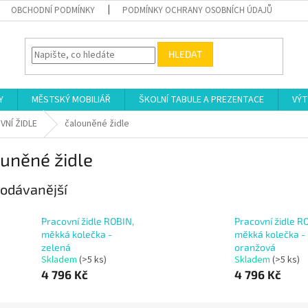
OBCHODNÍ PODMÍNKY
PODMÍNKY OCHRANY OSOBNÍCH ÚDAJŮ
HLEDAT
Y
MĚSTSKÝ MOBILIÁŘ
ŠKOLNÍ TABULE A PREZENTACE
VÝT
NÍ ŽIDLE
čalouněné židle
uněné židle
odávanější
Pracovní židle ROBIN,
Pracovní židle R
měkká kolečka -
měkká kolečka -
zelená
oranžová
Skladem
(>5 ks)
Skladem
(>5 ks)
4 796 Kč
4 796 Kč