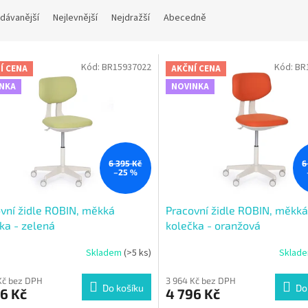
dávanější
Nejlevnější
Nejdražší
Abecedně
Kód:
BR15937022
Kód:
BR
Í CENA
AKČNÍ CENA
NKA
NOVINKA
6 395 Kč
6
–25 %
vní židle ROBIN, měkká
Pracovní židle ROBIN, měkká
ka - zelená
kolečka - oranžová
Skladem
(>5 ks)
Sklad
Kč bez DPH
3 964 Kč bez DPH
Do košíku
Do
6 Kč
4 796 Kč