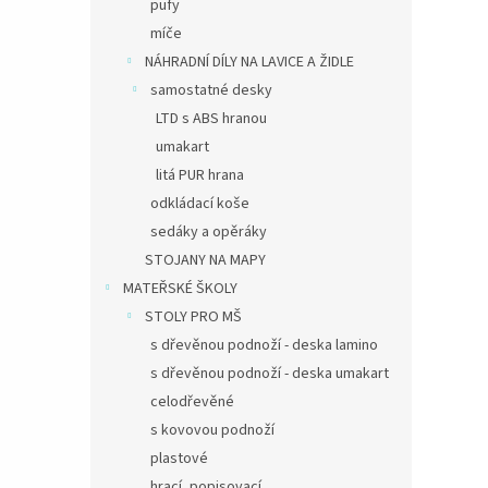
pufy
míče
NÁHRADNÍ DÍLY NA LAVICE A ŽIDLE
samostatné desky
LTD s ABS hranou
umakart
litá PUR hrana
odkládací koše
sedáky a opěráky
STOJANY NA MAPY
MATEŘSKÉ ŠKOLY
STOLY PRO MŠ
s dřevěnou podnoží - deska lamino
s dřevěnou podnoží - deska umakart
celodřevěné
s kovovou podnoží
plastové
hrací, popisovací