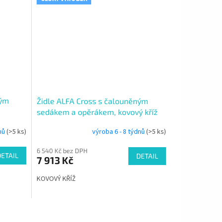
ným
Židle ALFA Cross s čalouněným
sedákem a opěrákem, kovový kříž
dnů
(>5 ks)
výroba 6 - 8 týdnů
(>5 ks)
6 540 Kč bez DPH
DETAIL
DETAIL
7 913 Kč
KOVOVÝ KŘÍŽ