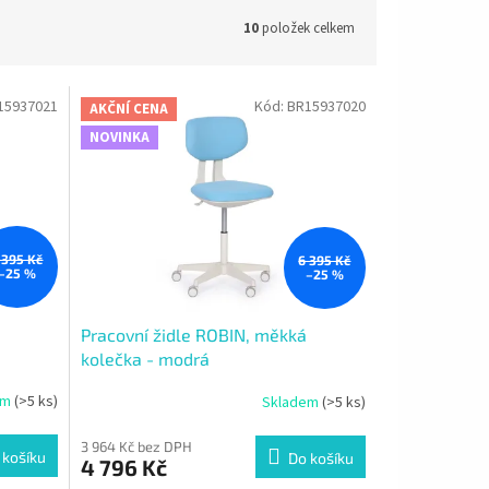
10
položek celkem
15937021
Kód:
BR15937020
AKČNÍ CENA
NOVINKA
 395 Kč
6 395 Kč
–25 %
–25 %
Pracovní židle ROBIN, měkká
kolečka - modrá
em
(>5 ks)
Skladem
(>5 ks)
3 964 Kč bez DPH
 košíku
Do košíku
4 796 Kč