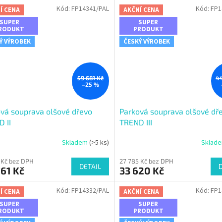
Kód:
FP14341/PAL
Kód:
FP1
Í CENA
AKČNÍ CENA
SUPER
SUPER
RODUKT
PRODUKT
Ý VÝROBEK
ČESKÝ VÝROBEK
59 681 Kč
44
–25 %
vá souprava olšové dřevo
Parková souprava olšové dř
 II
TREND III
Skladem
(>5 ks)
Sklad
 Kč bez DPH
27 785 Kč bez DPH
DETAIL
61 Kč
33 620 Kč
Kód:
FP14332/PAL
Kód:
FP1
Í CENA
AKČNÍ CENA
SUPER
SUPER
RODUKT
PRODUKT