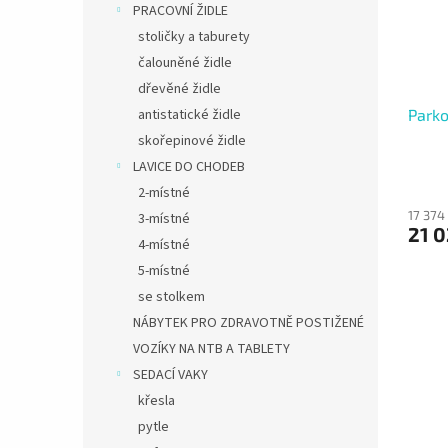
PRACOVNÍ ŽIDLE
stoličky a taburety
čalouněné židle
dřevěné židle
Parko
antistatické židle
skořepinové židle
LAVICE DO CHODEB
2-místné
17 374
3-místné
21 0
4-místné
5-místné
se stolkem
NÁBYTEK PRO ZDRAVOTNĚ POSTIŽENÉ
VOZÍKY NA NTB A TABLETY
SEDACÍ VAKY
křesla
pytle