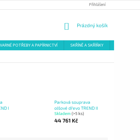
Přihlášení
NÁKUPNÍ
Prázdný košík
KOŠÍK
VARNÉ POTŘEBY A PAPÍRNICTVÍ
SKŘÍNĚ A SKŘÍŇKY
ŠATNY
va
Parková souprava
END I
olšové dřevo TREND II
Skladem
(>5 ks)
44 761 Kč