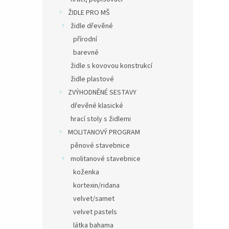
ŽIDLE PRO MŠ
židle dřevěné
přírodní
barevné
židle s kovovou konstrukcí
židle plastové
ZVÝHODNĚNÉ SESTAVY
dřevěné klasické
hrací stoly s židlemi
MOLITANOVÝ PROGRAM
pěnové stavebnice
molitanové stavebnice
koženka
kortexin/ridana
velvet/samet
velvet pastels
látka bahama