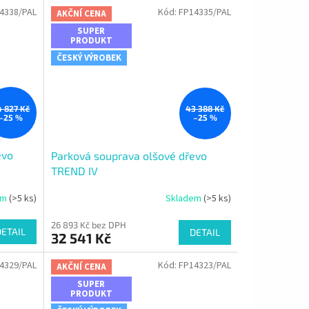
4338/PAL
Kód:
FP14335/PAL
AKČNÍ CENA
SUPER
PRODUKT
ČESKÝ VÝROBEK
 827 Kč
43 388 Kč
–25 %
–25 %
evo
Parková souprava olšové dřevo
TREND IV
em
(>5 ks)
Skladem
(>5 ks)
26 893 Kč bez DPH
DETAIL
DETAIL
32 541 Kč
4329/PAL
Kód:
FP14323/PAL
AKČNÍ CENA
SUPER
PRODUKT