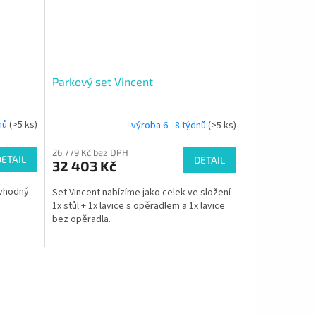
Parkový set Vincent
dnů
(>5 ks)
výroba 6 - 8 týdnů
(>5 ks)
26 779 Kč bez DPH
DETAIL
DETAIL
32 403 Kč
 vhodný
Set Vincent nabízíme jako celek ve složení -
1x stůl + 1x lavice s opěradlem a 1x lavice
bez opěradla.