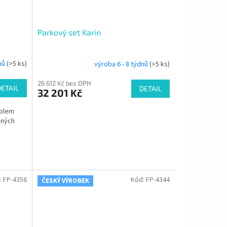
Parkový set Karin
dnů
(>5 ks)
výroba 6 - 8 týdnů
(>5 ks)
26 612 Kč bez DPH
DETAIL
DETAIL
32 201 Kč
tolem
jných
:
FP-4356
Kód:
FP-4344
ČESKÝ VÝROBEK