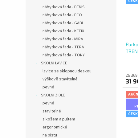
ČESK
nábytková řada - DENIS
nábytková řada - ECO
nábytková řada - GABI
nábytková řada - KEFIX
nábytková řada - MIRA
Parko
nábytková řada - TERA
TREN
nábytková řada - TONY
ŠKOLNÍ LAVICE
lavice se sklopnou deskou
26 369
výškově stavitelné
31 9
pevné
AKČN
ŠKOLNÍ ŽIDLE
pevné
P
stavitelné
ČESK
s košem a pultem
ergonomické
na pístu