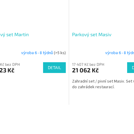
vý set Martin
Parkový set Masiv
výroba 6 - 8 týdnů
(>5 ks)
výroba 6 - 8 tý
 Kč bez DPH
17 407 Kč bez DPH
DETAIL
23 Kč
21 062 Kč
Zahradní set / pivní set Masiv. Set
do zahrádek restaurací.
O
v
l
á