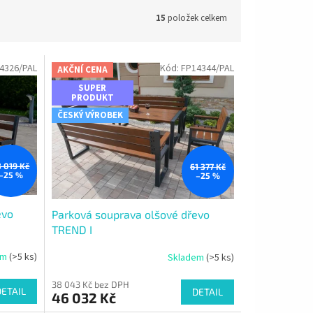
15
položek celkem
4326/PAL
Kód:
FP14344/PAL
AKČNÍ CENA
SUPER
PRODUKT
ČESKÝ VÝROBEK
3 019 Kč
61 377 Kč
–25 %
–25 %
evo
Parková souprava olšové dřevo
TREND I
em
(>5 ks)
Skladem
(>5 ks)
38 043 Kč bez DPH
DETAIL
DETAIL
46 032 Kč