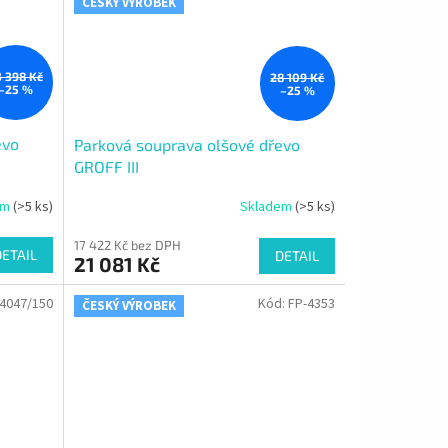
ČESKÝ VÝROBEK
3 398 Kč
28 109 Kč
–25 %
–25 %
evo
Parková souprava olšové dřevo
GROFF III
em
(>5 ks)
Skladem
(>5 ks)
17 422 Kč bez DPH
DETAIL
DETAIL
21 081 Kč
4047/150
Kód:
FP-4353
ČESKÝ VÝROBEK