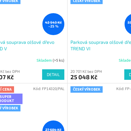
Ý VÝROBEK
ČESKÝ VÝROBEK
42 543 Kč
3
–25 %
vá souprava olšové dřevo
Parková souprava olšové dř
D V
TREND VI
Skladem
(>5 ks)
Sklad
 Kč bez DPH
20 701 Kč bez DPH
DETAIL
07 Kč
25 048 Kč
Kód:
FP14320/PAL
Kód:
FP-
Í CENA
ČESKÝ VÝROBEK
SUPER
RODUKT
Ý VÝROBEK
27 684 Kč