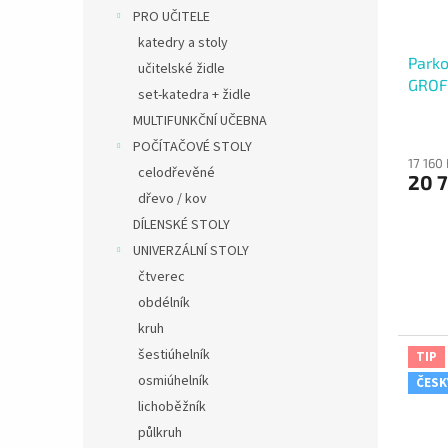
PRO UČITELE
katedry a stoly
Parko
učitelské židle
GROF
set-katedra + židle
MULTIFUNKČNÍ UČEBNA
POČÍTAČOVÉ STOLY
17 160
celodřevěné
20 7
dřevo / kov
DÍLENSKÉ STOLY
UNIVERZÁLNÍ STOLY
čtverec
obdélník
kruh
šestiúhelník
TIP
osmiúhelník
ČESK
lichoběžník
půlkruh