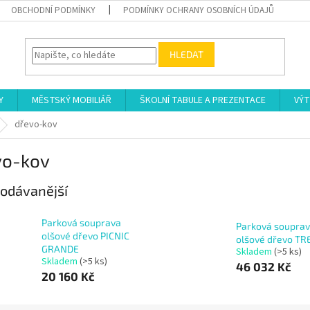
OBCHODNÍ PODMÍNKY
PODMÍNKY OCHRANY OSOBNÍCH ÚDAJŮ
HLEDAT
Y
MĚSTSKÝ MOBILIÁŘ
ŠKOLNÍ TABULE A PREZENTACE
VÝT
dřevo-kov
vo-kov
odávanější
Parková souprava
Parková soupra
olšové dřevo PICNIC
olšové dřevo TR
GRANDE
Skladem
(>5 ks)
Skladem
(>5 ks)
46 032 Kč
20 160 Kč