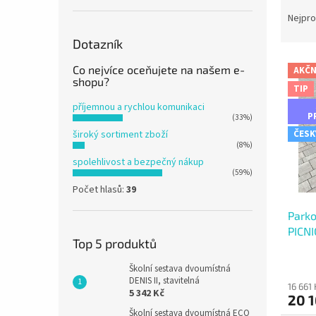
Ř
n
a
e
Nejpro
z
l
Dotazník
e
V
n
Co nejvíce oceňujete na našem e-
AKČN
ý
í
shopu?
TIP
p
p
příjemnou a rychlou komunikaci
i
r
P
(33%)
s
o
široký sortiment zboží
ČESK
p
d
(8%)
r
u
spolehlivost a bezpečný nákup
o
k
(59%)
d
t
Počet hlasů:
39
u
ů
Parko
k
PICN
t
Top 5 produktů
ů
Školní sestava dvoumístná
DENIS II, stavitelná
16 661
5 342 Kč
20 1
Školní sestava dvoumístná ECO