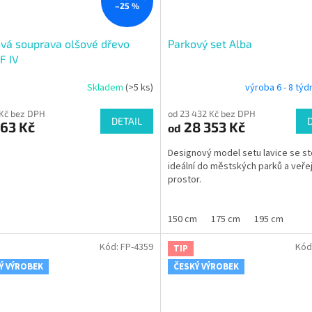
–25 %
vá souprava olšové dřevo
Parkový set Alba
F IV
Skladem
(>5 ks)
výroba 6 - 8 tý
 Kč bez DPH
od 23 432 Kč bez DPH
DETAIL
63 Kč
28 353 Kč
od
Designový model setu lavice se s
ideální do městských parků a veře
prostor.
150 cm
175 cm
195 cm
Kód:
FP-4359
Kód
TIP
Ý VÝROBEK
ČESKÝ VÝROBEK