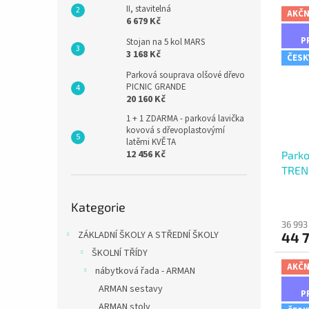
II, stavitelná
AKČN
6 679 Kč
P
Stojan na 5 kol MARS
3 168 Kč
ČESK
Parková souprava olšové dřevo
PICNIC GRANDE
20 160 Kč
1 + 1 ZDARMA - parková lavička
kovová s dřevoplastovýmí
latěmi KVĚTA
12 456 Kč
Parko
TREND
Přeskočit
Kategorie
kategorie
36 993
ZÁKLADNÍ ŠKOLY A STŘEDNÍ ŠKOLY
44 7
ŠKOLNÍ TŘÍDY
AKČN
nábytková řada - ARMAN
ARMAN sestavy
P
ARMAN stoly