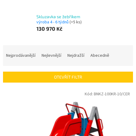
Skluzavka se žebříkem
výroba 4 - 6 týdnů
(>5 ks)
130 970 Kč
Ř
a
Nejprodávanější
Nejlevnější
Nejdražší
Abecedně
z
e
n
OTEVŘÍT FILTR
í
p
V
Kód:
BNKZ-100KR-10/CER
r
ý
o
p
d
i
u
s
k
p
t
r
ů