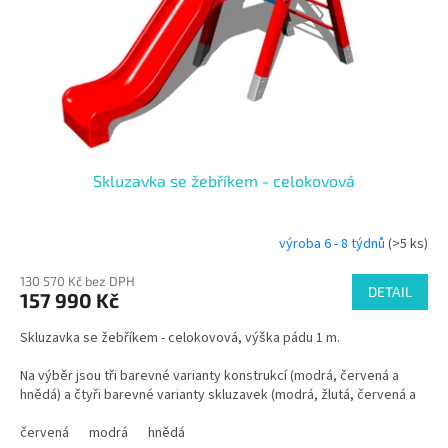
o
d
u
k
t
ů
Skluzavka se žebříkem - celokovová
výroba 6 - 8 týdnů
(>5 ks)
130 570 Kč bez DPH
DETAIL
157 990 Kč
Skluzavka se žebříkem - celokovová, výška pádu 1 m.
Na výběr jsou tři barevné varianty konstrukcí (modrá, červená a
hnědá) a čtyři barevné varianty skluzavek (modrá, žlutá, červená a
zelená).
červená
modrá
hnědá