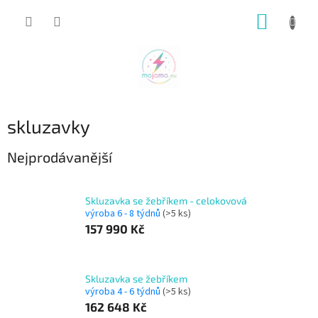
Přejít
NÁKUP
na
obsah
KOŠÍK
skluzavky
Nejprodávanější
Skluzavka se žebříkem - celokovová
výroba 6 - 8 týdnů
(>5 ks)
157 990 Kč
Skluzavka se žebříkem
výroba 4 - 6 týdnů
(>5 ks)
162 648 Kč