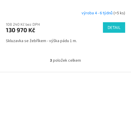
výroba 4 - 6 týdnů
(>5 ks)
108 240 Kč bez DPH
DETAIL
130 970 Kč
Skluzavka se žebříkem - výška pádu 1 m.
3
položek celkem
O
v
l
Z
á
á
d
p
a
a
c
t
í
í
p
r
v
k
y