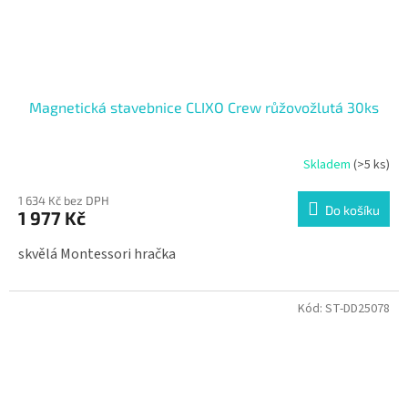
Magnetická stavebnice CLIXO Crew růžovožlutá 30ks
Skladem
(>5 ks)
1 634 Kč bez DPH
Do košíku
1 977 Kč
skvělá Montessori hračka
Kód:
ST-DD25078