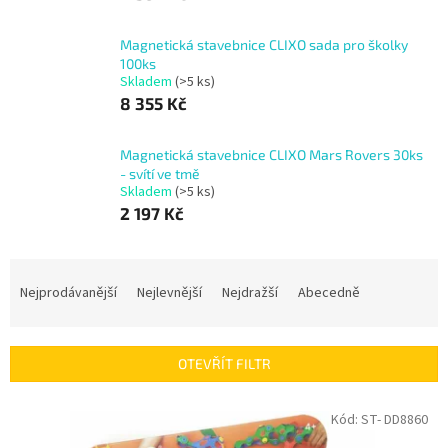
Magnetická stavebnice CLIXO sada pro školky
100ks
Skladem
(>5 ks)
8 355 Kč
Magnetická stavebnice CLIXO Mars Rovers 30ks
- svítí ve tmě
Skladem
(>5 ks)
2 197 Kč
Ř
a
Nejprodávanější
Nejlevnější
Nejdražší
Abecedně
z
e
n
OTEVŘÍT FILTR
í
p
V
Kód:
ST- DD8860
r
ý
o