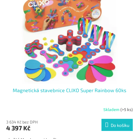
p
d
i
u
s
k
p
t
r
ů
o
d
u
k
t
ů
Magnetická stavebnice CLIXO Super Rainbow 60ks
Skladem
(>5 ks)
3 634 Kč bez DPH
Do košíku
4 397 Kč