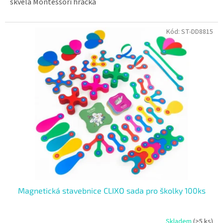
skvělá Montessori hračka
Kód:
ST-DD8815
Magnetická stavebnice CLIXO sada pro školky 100ks
Skladem
(>5 ks)