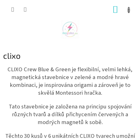
Přejít
NÁKUP
na
obsah
KOŠÍK
clixo
CLIXO Crew Blue & Green je flexibilní, velmi lehká,
magnetická stavebnice v zelené a modré hravé
kombinaci, je inspirována origami a zároveň je to
skvělá Montessori hračka.
Tato stavebnice je založena na principu spojování
různých tvarů a dílků přichycením červených a
modrých magnetů k sobě.
Těchto 30 kusů v 6 unikátních CLIXO tvarech umožní