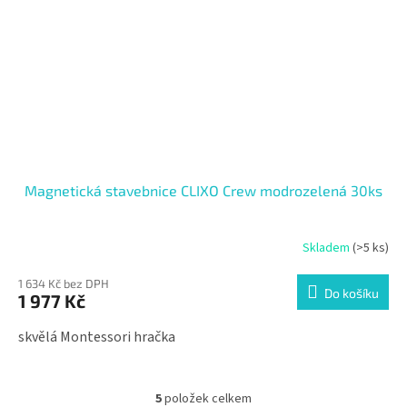
Magnetická stavebnice CLIXO Crew modrozelená 30ks
Skladem
(>5 ks)
1 634 Kč bez DPH
Do košíku
1 977 Kč
skvělá Montessori hračka
5
položek celkem
O