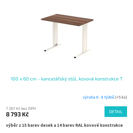
i
u
s
k
p
t
r
ů
o
d
u
k
t
ů
100 x 60 cm - kancelářský stůl, kovová konstrukce T
výroba 6 - 8 týdnů
(>5 ks)
7 267 Kč bez DPH
DETAIL
8 793 Kč
výběr z 15 barev desek a 14 barev RAL kovové konstrukce