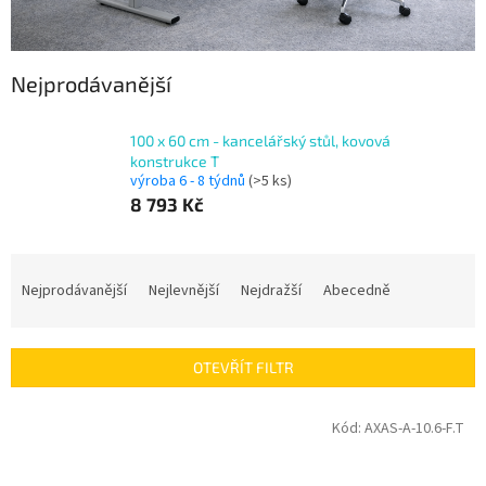
Nejprodávanější
100 x 60 cm - kancelářský stůl, kovová
konstrukce T
výroba 6 - 8 týdnů
(>5 ks)
8 793 Kč
Ř
a
Nejprodávanější
Nejlevnější
Nejdražší
Abecedně
z
e
n
OTEVŘÍT FILTR
í
p
V
Kód:
AXAS-A-10.6-F.T
r
ý
o
p
d