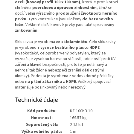
oceli (kovový profil 100 x 100 mm)
, která je proti korozi
chráněna
povrchovou úpravou zinkováním
, čímž se
docílí velmi výrazného
prodloužení životnosti herního
prvku
. Tyto konstrukce jsou uloženy
do betonového
lože.
Veškeré další kovové prvky jsou také upravovány
zinkováním
.
Skluzavka je vyrobena
ze sklolaminátu
. Čelo skluzavky
je vyrobeno
z vysoce kvalitního plastu HDPE
(vysokotlaký, celoprobarvený polyetylen, který se
vyznačuje vysokou barevnou stálostí, odolností proti UV
záření a hlavně bezpečností, protože je nelámavý a
nehrozí tak žádné nebezpečí zranění dětí ostrými
úlomky). Podesta je vyrobena z vodovzdorné překližky
nebo
na přání zákazníka z HDPE
. Veškerý spojovací
materiál je pozinkovaný nebo nerezový.
Technické údaje
Kód produktu:
KZ-100KB-10
Hmotnost:
169.57 kg
Doporučený věk:
2-15 let
Výška volného pádu:
1 m