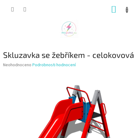
Přejít
NÁKUP
na
obsah
KOŠÍK
Skluzavka se žebříkem - celokovová
Průměrné
Neohodnoceno
Podrobnosti hodnocení
hodnocení
produktu
je
0,0
z
5
hvězdiček.