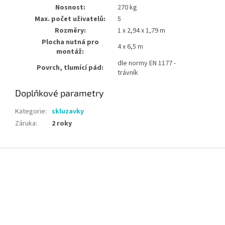
Nosnost:
270 kg
Max. počet uživatelů:
5
Rozměry:
1 x 2,94 x 1,79 m
Plocha nutná pro
4 x 6,5 m
montáž:
dle normy EN 1177 -
Povrch, tlumící pád:
trávník
Doplňkové parametry
Kategorie
:
skluzavky
Záruka
:
2 roky
Z
á
p
a
t
í