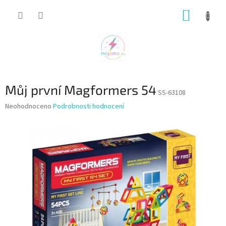
Přejít
NÁKUP
na
obsah
KOŠÍK
Můj první Magformers 54
SS-63108
Průměrné
Neohodnoceno
Podrobnosti hodnocení
hodnocení
produktu
je
0,0
z
5
hvězdiček.