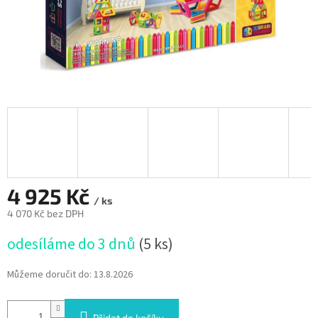
4 925 Kč
/ ks
4 070 Kč bez DPH
Měrná
odesíláme do 3 dnů
(5 ks)
cena:
Můžeme doručit do:
13.8.2026
Přidat do košíku