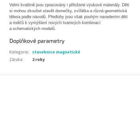
Velmi kvalitně jsou zpracovány i přiložené výukové materiály. Děti
si mohou zkoušet stavět domečky, zvířátka a různá geometrická
tělesa podle návodů. Předlohy jsou však pouhým navedením dětí
a rodičů k vymýšlení nových tvarových kombinací
a schematických modelů.
Doplňkové parametry
Kategorie
:
stavebnice magnetické
Záruka
:
2 roky
Z
á
p
a
t
í