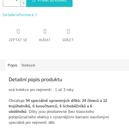
Detailní informace
ZEPTAT SE
HLÍDAT
SDÍLET
Popis
Diskuze
Detailní popis produktu
ová kolekce pro nejmenší - 1 až 3 roky.
Obsahuje
54 speciálně upravených dílků:
24 čtveců a 12
trojúhelníků, 6 kosočtverců, 6 lichoběžníků a 6
obdélníků
. Dílky jsou plnobarevné (bez klasického
poloprůzračného efektu) s výraznějšími barvami navrženými
speciálně pro nejmenší děti.