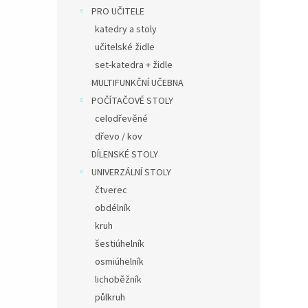
PRO UČITELE
katedry a stoly
učitelské židle
set-katedra + židle
MULTIFUNKČNÍ UČEBNA
POČÍTAČOVÉ STOLY
celodřevěné
dřevo / kov
DÍLENSKÉ STOLY
UNIVERZÁLNÍ STOLY
čtverec
obdélník
kruh
šestiúhelník
osmiúhelník
lichoběžník
půlkruh