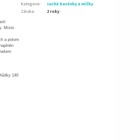
Kategorie
:
suché bazénky a míčky
Záruka
:
2 roky
ástí
y. Místo
ch a potom
naplněn
 našem
chůdky 140