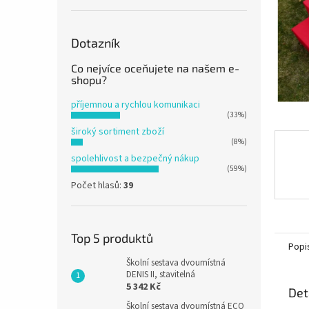
n
e
l
Dotazník
Co nejvíce oceňujete na našem e-
shopu?
příjemnou a rychlou komunikaci
(33%)
široký sortiment zboží
(8%)
spolehlivost a bezpečný nákup
(59%)
Počet hlasů:
39
Top 5 produktů
Popi
Školní sestava dvoumístná
DENIS II, stavitelná
5 342 Kč
Det
Školní sestava dvoumístná ECO