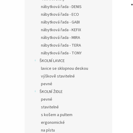
nábytková řada - DENIS
nábytková řada - ECO
nábytková řada - GABI
nábytková řada - KEFIX
nábytková řada - MIRA
nábytková řada - TERA
nábytková řada - TONY
ŠKOLNÍ LAVICE
lavice se sklopnou deskou
výškově stavitelné
pevné
ŠKOLNÍ ŽIDLE
pevné
stavitelné
s košem a pultem
ergonomické
na pístu