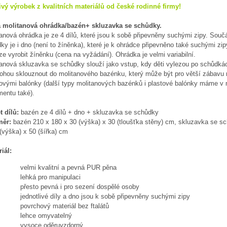
ivý výrobek z kvalitních materiálů od české rodinné firmy!
 molitanová ohrádka/bazén
+ skluzavka se schůdky.
anová ohrádka je ze 4 dílů, které jsou k sobě připevněny suchými zipy. Souč
ky je i dno (není to žíněnka), které je k ohrádce připevněno také suchými zip
ze vyrobit žíněnku (cena na vyžádání). Ohrádka je velmi variabilní.
tanová skluzavka se schůdky slouží jako vstup, kdy děti vylezou po schůdká
ohou sklouznout do molitanového bazénku, který může být pro větší zábavu 
tovými balónky (další typy molitanových bazénků i plastové balónky máme v
mentu také).
t dílů:
bazén ze 4 dílů + dno + skluzavka se schůdky
měr:
bazén 210 x 180 x 30 (výška) x 30 (tloušťka stěny) cm, skluzavka se s
(výška) x 50 (šířka) cm
iál:
velmi kvalitní a pevná PUR pěna
lehká pro manipulaci
přesto pevná i pro sezení dospělé osoby
jednotlivé díly a dno jsou k sobě připevněny suchými zipy
povrchový materiál bez ftalátů
lehce omyvatelný
vysoce oděruvzdorný