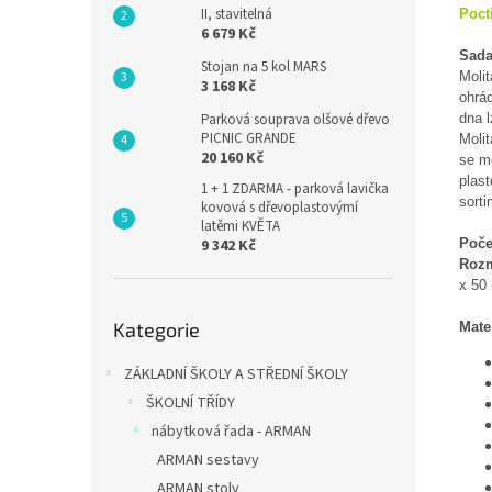
II, stavitelná
Poct
6 679 Kč
Sada
Stojan na 5 kol MARS
Molit
3 168 Kč
ohrád
dna l
Parková souprava olšové dřevo
PICNIC GRANDE
Moli
20 160 Kč
se m
plas
1 + 1 ZDARMA - parková lavička
sorti
kovová s dřevoplastovýmí
latěmi KVĚTA
Poče
9 342 Kč
Roz
x 50 
Přeskočit
Kategorie
Mater
kategorie
ZÁKLADNÍ ŠKOLY A STŘEDNÍ ŠKOLY
ŠKOLNÍ TŘÍDY
nábytková řada - ARMAN
ARMAN sestavy
ARMAN stoly