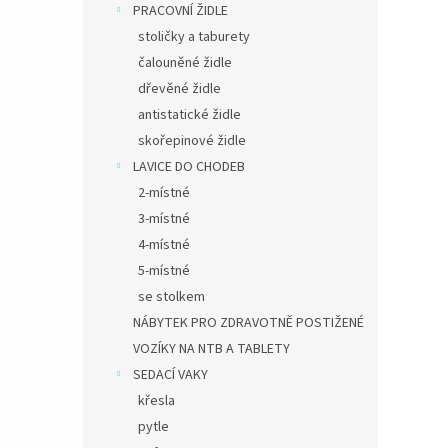
PRACOVNÍ ŽIDLE
stoličky a taburety
čalouněné židle
dřevěné židle
antistatické židle
skořepinové židle
LAVICE DO CHODEB
2-místné
3-místné
4-místné
5-místné
se stolkem
NÁBYTEK PRO ZDRAVOTNĚ POSTIŽENÉ
VOZÍKY NA NTB A TABLETY
SEDACÍ VAKY
křesla
pytle