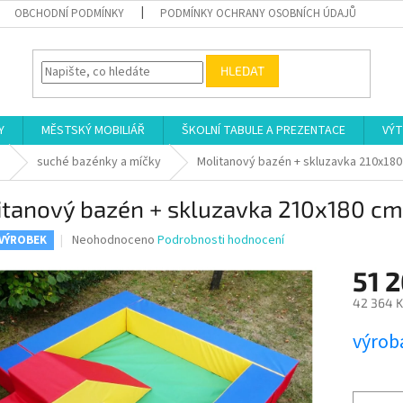
OBCHODNÍ PODMÍNKY
PODMÍNKY OCHRANY OSOBNÍCH ÚDAJŮ
HLEDAT
Y
MĚSTSKÝ MOBILIÁŘ
ŠKOLNÍ TABULE A PREZENTACE
VÝT
M
suché bazénky a míčky
Molitanový bazén + skluzavka 210x18
itanový bazén + skluzavka 210x180 cm
Průměrné
Neohodnoceno
Podrobnosti hodnocení
 VÝROBEK
hodnocení
produktu
51 
je
42 364 K
0,0
z
Měrná
výroba
5
cena:
hvězdiček.