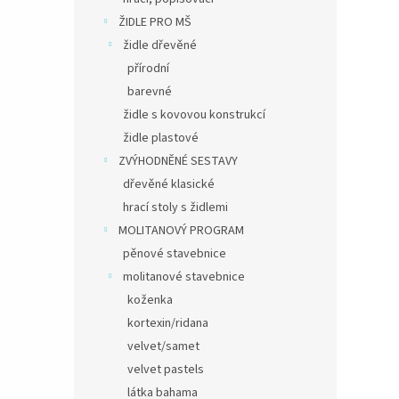
ŽIDLE PRO MŠ
židle dřevěné
přírodní
barevné
židle s kovovou konstrukcí
židle plastové
ZVÝHODNĚNÉ SESTAVY
dřevěné klasické
hrací stoly s židlemi
MOLITANOVÝ PROGRAM
pěnové stavebnice
molitanové stavebnice
koženka
kortexin/ridana
velvet/samet
velvet pastels
látka bahama