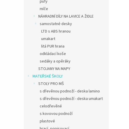
pufy
míče
NÁHRADNÍ DÍLY NA LAVICE A ŽIDLE
samostatné desky
LTD s ABS hranou
umakart
litá PUR hrana
odkládací koše
sedáky a opěráky
STOJANY NA MAPY
MATEŘSKÉ ŠKOLY
STOLY PRO MŠ
s dřevěnou podnoží - deska lamino
s dřevěnou podnoží - deska umakart
celodřevěné
s kovovou podnoží
plastové
hrací, popisovací