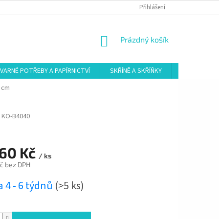
Přihlášení
NÁKUPNÍ
Prázdný košík
KOŠÍK
VARNÉ POTŘEBY A PAPÍRNICTVÍ
SKŘÍNĚ A SKŘÍŇKY
ŠATNY
0 cm
KO-B4040
260 Kč
/ ks
č bez DPH
 4 - 6 týdnů
(>5 ks)