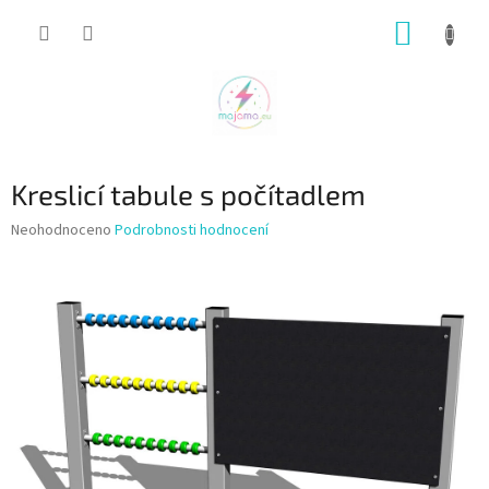
Přejít
NÁKUP
na
obsah
KOŠÍK
Kreslicí tabule s počítadlem
Průměrné
Neohodnoceno
Podrobnosti hodnocení
hodnocení
produktu
je
0,0
z
5
hvězdiček.