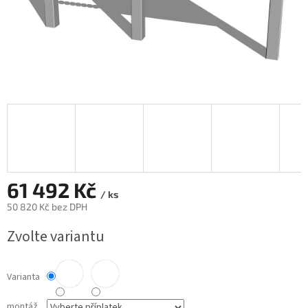
61 492 Kč
/ ks
50 820 Kč
bez DPH
Měrná
Zvolte variantu
cena:
Varianta
montáž