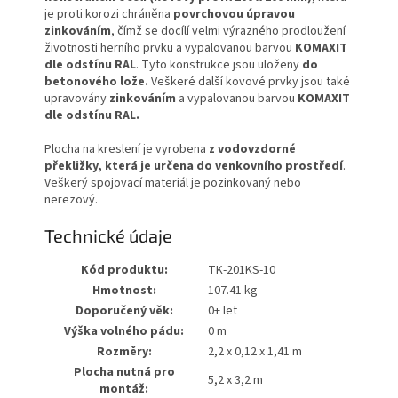
je proti korozi chráněna
povrchovou úpravou
zinkováním
, čímž se docílí velmi výrazného prodloužení
životnosti herního prvku a vypalovanou barvou
KOMAXIT
dle odstínu RAL
. Tyto konstrukce jsou uloženy
do
betonového lože.
Veškeré další kovové prvky jsou také
upravovány
zinkováním
a vypalovanou barvou
KOMAXIT
dle odstínu RAL.
Plocha na kreslení je vyrobena
z vodovzdorné
překližky, která je určena do venkovního prostředí
.
Veškerý spojovací materiál je pozinkovaný nebo
nerezový.
Technické údaje
Kód produktu:
TK-201KS-10
Hmotnost:
107.41 kg
Doporučený věk:
0+ let
Výška volného pádu:
0 m
Rozměry:
2,2 x 0,12 x 1,41 m
Plocha nutná pro
5,2 x 3,2 m
montáž: