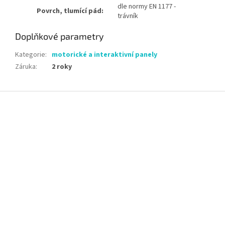
dle normy EN 1177 -
Povrch, tlumící pád:
trávník
Doplňkové parametry
Kategorie
:
motorické a interaktivní panely
Záruka
:
2 roky
Z
á
p
a
t
í