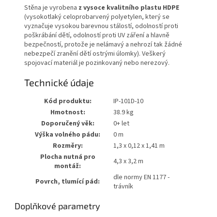
Stěna je vyrobena
z vysoce kvalitního plastu HDPE
(vysokotlaký celoprobarvený polyetylen, který se
vyznačuje vysokou barevnou stálostí, odolností proti
poškrábání dětí, odolností proti UV záření a hlavně
bezpečností, protože je nelámavý a nehrozí tak žádné
nebezpečí zranění dětí ostrými úlomky). Veškerý
spojovací materiál je pozinkovaný nebo nerezový.
Technické údaje
Kód produktu:
IP-101D-10
Hmotnost:
38.9 kg
Doporučený věk:
0+ let
Výška volného pádu:
0 m
Rozměry:
1,3 x 0,12 x 1,41 m
Plocha nutná pro
4,3 x 3,2 m
montáž:
dle normy EN 1177 -
Povrch, tlumící pád:
trávník
Doplňkové parametry