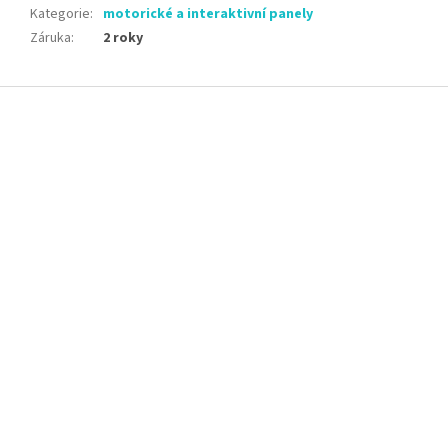
Kategorie
:
motorické a interaktivní panely
Záruka
:
2 roky
Z
á
p
a
t
í