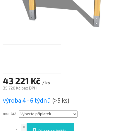
43 221 Kč
/ ks
35 720 Kč
bez DPH
Měrná
výroba 4 - 6 týdnů
(>5 ks)
cena:
montáž
Přidat do košíku