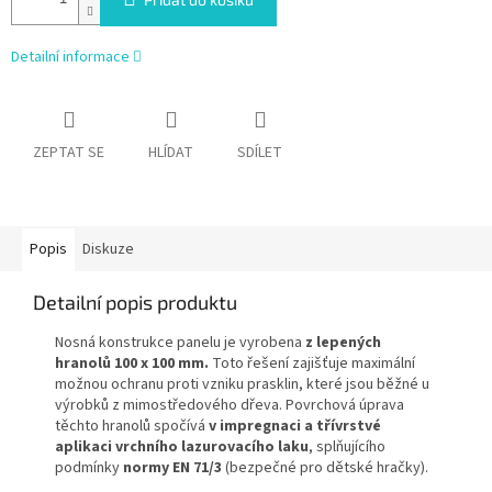
Detailní informace
ZEPTAT SE
HLÍDAT
SDÍLET
Popis
Diskuze
Detailní popis produktu
Nosná konstrukce panelu je vyrobena
z lepených
hranolů 100 x 100 mm.
Toto řešení zajišťuje maximální
možnou ochranu proti vzniku prasklin, které jsou běžné u
výrobků z mimostředového dřeva. Povrchová úprava
těchto hranolů spočívá
v impregnaci a třívrstvé
aplikaci vrchního lazurovacího laku
, splňujícího
podmínky
normy EN 71/3
(bezpečné pro dětské hračky).