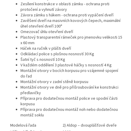
Zesílení konstrukce v oblasti zámku - ochrana proti
protočení a vyhnutí závory
Závora zámku s hákem - ochrana proti vypáčení dveří
Zavěšení dveří na masivních kovových čepech, maximální
úhel otevření dveří 100°
Omezovač úhlu otevření dveří
Plastový transparentní rámeček pro jmenovku velikosti 15
x 60 mm
Háček na ručník v plášti dveří
Odkládací police s plošnou nosností 30 Kg
Šatní tyč s nosností 10 Kg
V každém oddělení 3 plastové háčky s nosností 4 Kg
Montážní otvory v bocích korpusu pro vzájemné spojení
do řad
Montážní otvory v zadní stěně korpusu
Montážní otvory ve dně pro přišroubování ke konstrukci
předlavičky
Příprava pro dodatečnou montáž police ve spodní části
korpusu
Příprava pro dodatečnou montáž noh nebo dodatečnou
montáž soklu
Modelová řada
2) Aldop – dvouplášťové dveře