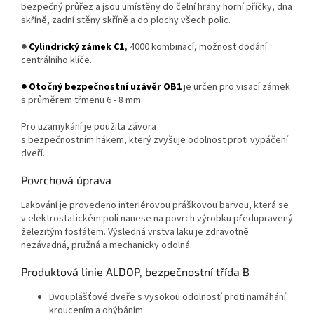
bezpečný průřez a jsou umístěny do čelní hrany horní příčky, dna
skříně, zadní stěny skříně a do plochy všech polic.
●
Cylindrický zámek C1
,
4000 kombinací, možnost dodání
centrálního klíče.
● Otočný bezpečnostní uzávěr OB1
je určen pro visací zámek
s průměrem třmenu 6 - 8 mm.
Pro uzamykání je použita závora
s bezpečnostním hákem, který zvyšuje odolnost proti vypáčení
dveří.
Povrchová úprava
Lakování je provedeno interiérovou práškovou barvou, která se
v elektrostatickém poli nanese na povrch výrobku předupravený
železitým fosfátem. Výsledná vrstva laku je zdravotně
nezávadná, pružná a mechanicky odolná.
Produktová linie ALDOP, bezpečnostní třída B
​​​Dvouplášťové dveře s vysokou odolností proti namáhání
kroucením a ohýbáním