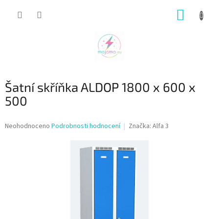
Přejít
NÁKUP
na
obsah
KOŠÍK
Šatní skříňka ALDOP 1800 x 600 x
500
Průměrné
Neohodnoceno
Podrobnosti hodnocení
Značka:
Alfa 3
hodnocení
produktu
je
0,0
z
5
hvězdiček.