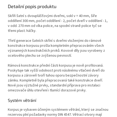
Detailní popis produktu
Skříň šatní s dvouplášťovými dveřmi, sokl v = 40 mm, šíře
oddělení 300 mm, počet oddělení - 2, počet dveří v oddělení - 1,
v odd. 270 mm od víka police, na spodní straně police tyč se
třemi plast. háčky.
Třetí generace šatních skříní s dveřmi vloženými do rámové
konstrukce korpusu prošla kompletním přepracováním všech
významných konstrukčních prvků. Kovové díly jsou vyrobeny z
ocelového plechu se zvýšenou pevností.
Rámová konstrukce přední části korpusu je nově profilovaná.
Poskytuje tak vyšší odolnost proti násilnému vtlačení dveří do
korpusu a zároveň tvoří tuhou oporu bezpečnostní závory
zámku. Kompletně byla přepracovaná také konstrukce dveří.
Nové jsou výztužné prvky, standardní příprava pro instalaci
omezovače úhlu otevření i tlumící dorazové prvky.
Systém větrání
Korpus je vybaven účinným systémem větrání, který se značnou
rezervou plní požadavky normy DIN 4547. Větrací otvory mají