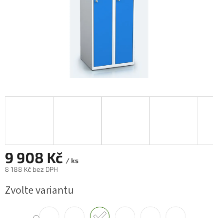
9 908 Kč
/ ks
8 188 Kč
bez DPH
Měrná
Zvolte variantu
cena: