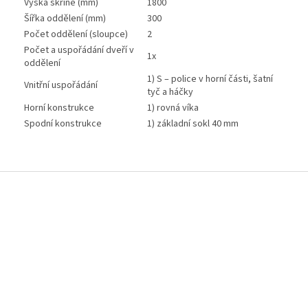
Výška skříně (mm)
1800
Šířka oddělení (mm)
300
Počet oddělení (sloupce)
2
Počet a uspořádání dveří v
1x
oddělení
1) S – police v horní části, šatní
Vnitřní uspořádání
tyč a háčky
Horní konstrukce
1) rovná víka
Spodní konstrukce
1) základní sokl 40 mm
Z
á
p
a
t
í