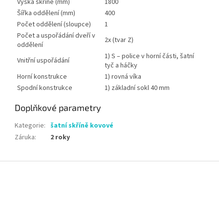
Výška skříně (mm)
1800
Šířka oddělení (mm)
400
Počet oddělení (sloupce)
1
Počet a uspořádání dveří v
2x (tvar Z)
oddělení
1) S – police v horní části, šatní
Vnitřní uspořádání
tyč a háčky
Horní konstrukce
1) rovná víka
Spodní konstrukce
1) základní sokl 40 mm
Doplňkové parametry
Kategorie
:
šatní skříně kovové
Záruka
:
2 roky
Z
á
p
a
t