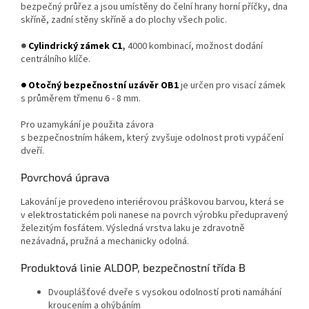
bezpečný průřez a jsou umístěny do čelní hrany horní příčky, dna
skříně, zadní stěny skříně a do plochy všech polic.
●
Cylindrický zámek C1
,
4000 kombinací, možnost dodání
centrálního klíče.
● Otočný bezpečnostní uzávěr OB1
je určen pro visací zámek
s průměrem třmenu 6 - 8 mm.
Pro uzamykání je použita závora
s bezpečnostním hákem, který zvyšuje odolnost proti vypáčení
dveří.
Povrchová úprava
Lakování je provedeno interiérovou práškovou barvou, která se
v elektrostatickém poli nanese na povrch výrobku předupravený
železitým fosfátem. Výsledná vrstva laku je zdravotně
nezávadná, pružná a mechanicky odolná.
Produktová linie ALDOP, bezpečnostní třída B
​​​Dvouplášťové dveře s vysokou odolností proti namáhání
kroucením a ohýbáním