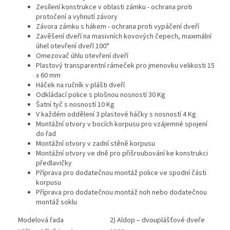
Zesílení konstrukce v oblasti zámku - ochrana proti
protočení a vyhnutí závory
Závora zámku s hákem - ochrana proti vypáčení dveří
Zavěšení dveří na masivních kovových čepech, maximální
úhel otevření dveří 100°
Omezovač úhlu otevření dveří
Plastový transparentní rámeček pro jmenovku velikosti 15
x 60 mm
Háček na ručník v plášti dveří
Odkládací police s plošnou nosností 30 Kg
Šatní tyč s nosností 10 Kg
V každém oddělení 3 plastové háčky s nosností 4 Kg
Montážní otvory v bocích korpusu pro vzájemné spojení
do řad
Montážní otvory v zadní stěně korpusu
Montážní otvory ve dně pro přišroubování ke konstrukci
předlavičky
Příprava pro dodatečnou montáž police ve spodní části
korpusu
Příprava pro dodatečnou montáž noh nebo dodatečnou
montáž soklu
Modelová řada
2) Aldop – dvouplášťové dveře