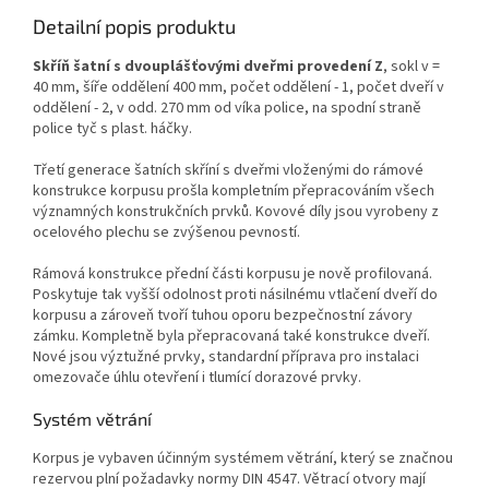
Detailní popis produktu
Skříň šatní s
dvou
plášťovými
dveřmi provedení Z
, sokl v =
40 mm, šíře oddělení 400 mm, počet oddělení - 1, počet dveří v
oddělení - 2, v odd. 270 mm od víka police, na spodní straně
police tyč s plast. háčky.
Třetí generace šatních skříní s dveřmi vloženými do rámové
konstrukce korpusu prošla kompletním přepracováním všech
významných konstrukčních prvků. Kovové díly jsou vyrobeny z
ocelového plechu se zvýšenou pevností.
Rámová konstrukce přední části korpusu je nově profilovaná.
Poskytuje tak vyšší odolnost proti násilnému vtlačení dveří do
korpusu a zároveň tvoří tuhou oporu bezpečnostní závory
zámku. Kompletně byla přepracovaná také konstrukce dveří.
Nové jsou výztužné prvky, standardní příprava pro instalaci
omezovače úhlu otevření i tlumící dorazové prvky.
Systém větrání
Korpus je vybaven účinným systémem větrání, který se značnou
rezervou plní požadavky normy DIN 4547. Větrací otvory mají