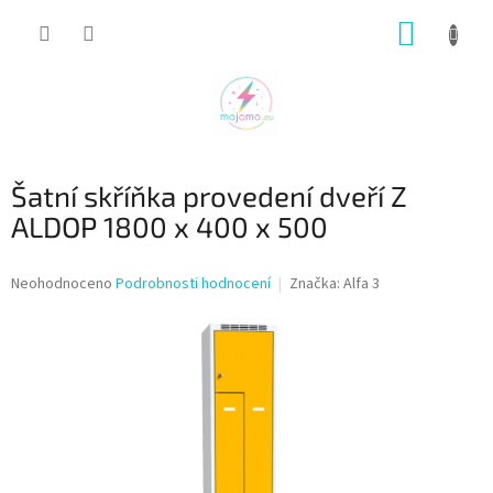
Přejít
NÁKUP
na
obsah
KOŠÍK
Šatní skříňka provedení dveří Z
ALDOP 1800 x 400 x 500
Průměrné
Neohodnoceno
Podrobnosti hodnocení
Značka:
Alfa 3
hodnocení
produktu
je
0,0
z
5
hvězdiček.