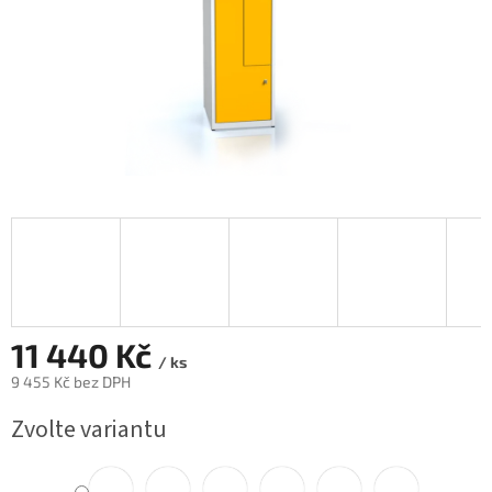
11 440 Kč
/ ks
9 455 Kč
bez DPH
Měrná
Zvolte variantu
cena: