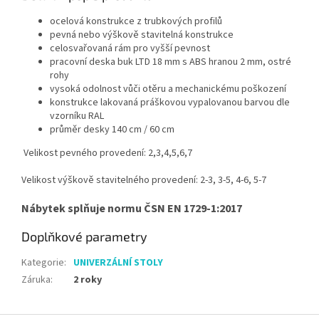
ocelová konstrukce z trubkových profilů
pevná nebo výškově stavitelná konstrukce
celosvařovaná rám pro vyšší pevnost
pracovní deska buk LTD 18 mm s ABS hranou 2 mm, ostré
rohy
vysoká odolnost vůči otěru a mechanickému poškození
konstrukce lakovaná práškovou vypalovanou barvou dle
vzorníku RAL
průměr desky 140 cm / 60 cm
Velikost pevného provedení: 2,3,4,5,6,7
Velikost výškově stavitelného provedení: 2-3, 3-5, 4-6, 5-7
Nábytek splňuje normu ČSN EN 1729-1:2017
Doplňkové parametry
Kategorie
:
UNIVERZÁLNÍ STOLY
Záruka
:
2 roky