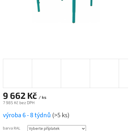
9 662 Kč
/ ks
7 985 Kč
bez DPH
Měrná
výroba 6 - 8 týdnů
(>5 ks)
cena:
barva RAL