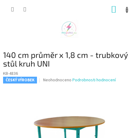
Přejít
NÁKUP
na
obsah
KOŠÍK
140 cm průměr x 1,8 cm - trubkový
stůl kruh UNI
KB-4836
Průměrné
Neohodnoceno
Podrobnosti hodnocení
ČESKÝ VÝROBEK
hodnocení
produktu
je
0,0
z
5
hvězdiček.