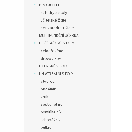
PRO UČITELE
katedry a stoly
učitelské židle
set-katedra + židle
MULTIFUNKČNÍ UČEBNA
POČÍTAČOVÉ STOLY
celodřevěné
dřevo / kov
DÍLENSKÉ STOLY
UNIVERZÁLNÍ STOLY
čtverec
obdélník
kruh
šestiúhelník
osmiúhelník
lichoběžník
půlkruh