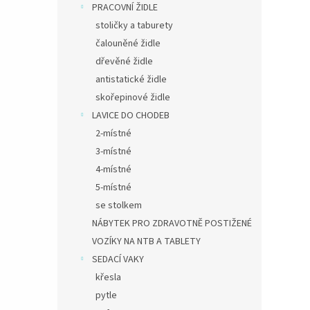
PRACOVNÍ ŽIDLE
stoličky a taburety
čalouněné židle
dřevěné židle
antistatické židle
skořepinové židle
LAVICE DO CHODEB
2-místné
3-místné
4-místné
5-místné
se stolkem
NÁBYTEK PRO ZDRAVOTNĚ POSTIŽENÉ
VOZÍKY NA NTB A TABLETY
SEDACÍ VAKY
křesla
pytle