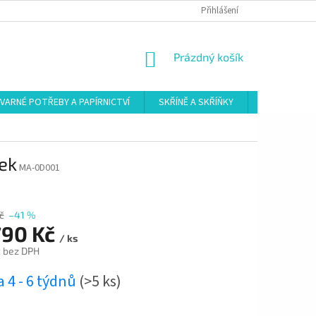
Přihlášení
NÁKUPNÍ
Prázdný košík
KOŠÍK
VARNÉ POTŘEBY A PAPÍRNICTVÍ
SKŘÍNĚ A SKŘÍŇKY
ŠATNY
ek
MA-0D001
č
–41 %
790 Kč
/ ks
č bez DPH
 4 - 6 týdnů
(>5 ks)