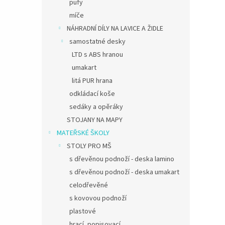
pufy
míče
NÁHRADNÍ DÍLY NA LAVICE A ŽIDLE
samostatné desky
LTD s ABS hranou
umakart
litá PUR hrana
odkládací koše
sedáky a opěráky
STOJANY NA MAPY
MATEŘSKÉ ŠKOLY
STOLY PRO MŠ
s dřevěnou podnoží - deska lamino
s dřevěnou podnoží - deska umakart
celodřevěné
s kovovou podnoží
plastové
hrací, popisovací