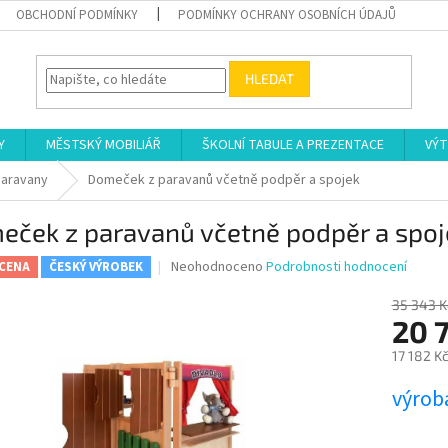
OBCHODNÍ PODMÍNKY
PODMÍNKY OCHRANY OSOBNÍCH ÚDAJŮ
HLEDAT
Y
MĚSTSKÝ MOBILIÁŘ
ŠKOLNÍ TABULE A PREZENTACE
VÝT
aravany
Domeček z paravanů včetně podpěr a spojek
eček z paravanů včetně podpěr a spoj
Průměrné
Neohodnoceno
Podrobnosti hodnocení
 CENA
ČESKÝ VÝROBEK
hodnocení
produktu
35 343 K
je
20 
0,0
17 182 K
z
5
Měrná
výroba
hvězdiček.
cena: