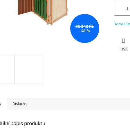
Detailní 
35 343 Kč
–41 %
TISK
s
Diskuze
ailní popis produktu