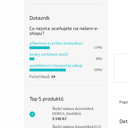
n
e
l
Dotazník
Co nejvíce oceňujete na našem e-
shopu?
příjemnou a rychlou komunikaci
(33%)
široký sortiment zboží
(8%)
spolehlivost a bezpečný nákup
(59%)
Počet hlasů:
39
Top 5 produktů
Popi
Školní sestava dvoumístná
DENIS II, stavitelná
5 342 Kč
Det
Školní sestava dvoumístná ECO