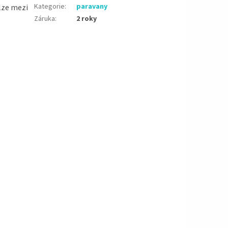
Kategorie
:
paravany
 lze mezi
Záruka
:
2 roky