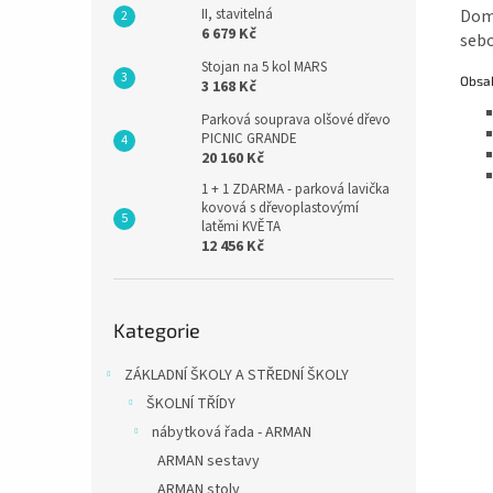
Dome
II, stavitelná
6 679 Kč
sebo
Stojan na 5 kol MARS
Obsah
3 168 Kč
Parková souprava olšové dřevo
PICNIC GRANDE
20 160 Kč
1 + 1 ZDARMA - parková lavička
kovová s dřevoplastovýmí
latěmi KVĚTA
12 456 Kč
Přeskočit
Kategorie
kategorie
ZÁKLADNÍ ŠKOLY A STŘEDNÍ ŠKOLY
ŠKOLNÍ TŘÍDY
nábytková řada - ARMAN
ARMAN sestavy
ARMAN stoly