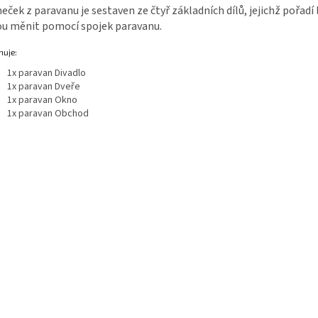
ček z paravanu je sestaven ze čtyř základních dílů, jejichž pořadí
u měnit pomocí spojek paravanu.
uje:
1x paravan Divadlo
1x paravan Dveře
1x paravan Okno
1x paravan Obchod