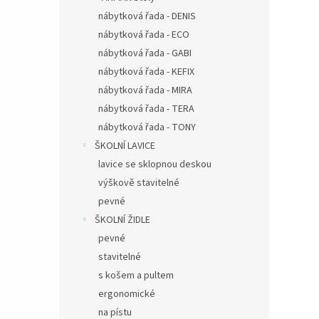
nábytková řada - DENIS
nábytková řada - ECO
nábytková řada - GABI
nábytková řada - KEFIX
nábytková řada - MIRA
nábytková řada - TERA
nábytková řada - TONY
ŠKOLNÍ LAVICE
lavice se sklopnou deskou
výškově stavitelné
pevné
ŠKOLNÍ ŽIDLE
pevné
stavitelné
s košem a pultem
ergonomické
na pístu