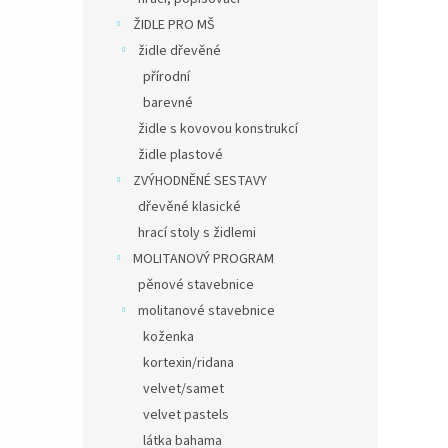
ŽIDLE PRO MŠ
židle dřevěné
přírodní
barevné
židle s kovovou konstrukcí
židle plastové
ZVÝHODNĚNÉ SESTAVY
dřevěné klasické
hrací stoly s židlemi
MOLITANOVÝ PROGRAM
pěnové stavebnice
molitanové stavebnice
koženka
kortexin/ridana
velvet/samet
velvet pastels
látka bahama