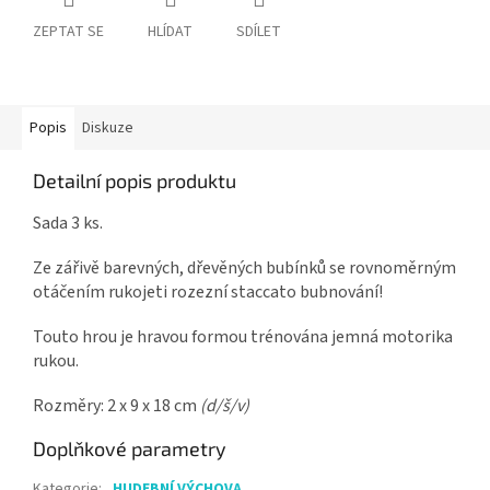
ZEPTAT SE
HLÍDAT
SDÍLET
Popis
Diskuze
Detailní popis produktu
Sada 3 ks.
Ze zářivě barevných, dřevěných bubínků se rovnoměrným
otáčením rukojeti rozezní staccato bubnování!
Touto hrou je hravou formou trénována jemná motorika
rukou.
Rozměry: 2 x 9 x 18 cm
(d/š/v)
Doplňkové parametry
Kategorie
:
HUDEBNÍ VÝCHOVA