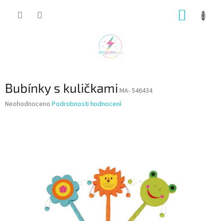
Přejít
NÁKUP
na
obsah
KOŠÍK
Bubínky s kuličkami
MA- 546434
Průměrné
Neohodnoceno
Podrobnosti hodnocení
hodnocení
produktu
je
0,0
z
5
hvězdiček.