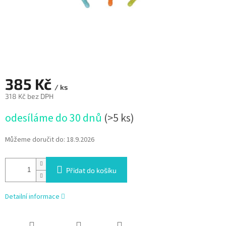
385 Kč
/ ks
318 Kč bez DPH
Měrná
odesíláme do 30 dnů
(>5 ks)
cena:
Můžeme doručit do:
18.9.2026
Přidat do košíku
Detailní informace