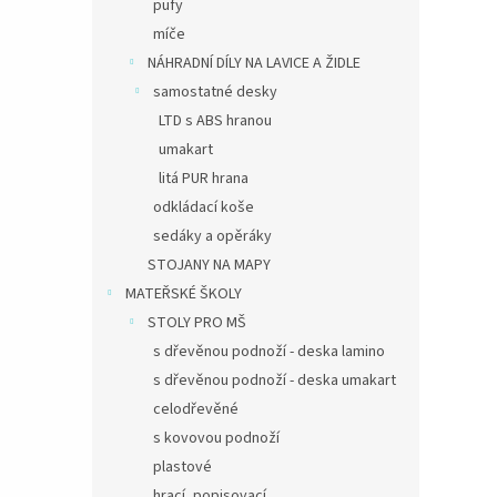
pufy
míče
NÁHRADNÍ DÍLY NA LAVICE A ŽIDLE
samostatné desky
LTD s ABS hranou
umakart
litá PUR hrana
odkládací koše
sedáky a opěráky
STOJANY NA MAPY
MATEŘSKÉ ŠKOLY
STOLY PRO MŠ
s dřevěnou podnoží - deska lamino
s dřevěnou podnoží - deska umakart
celodřevěné
s kovovou podnoží
plastové
hrací, popisovací