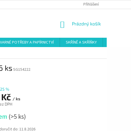
Přihlášení
NÁKUPNÍ
Prázdný košík
KOŠÍK
VARNÉ POTŘEBY A PAPÍRNICTVÍ
SKŘÍNĚ A SKŘÍŇKY
ŠATNY
6 ks
SG154222
25 %
 Kč
/ ks
ez DPH
dem
(>5 ks)
oručit do:
11.8.2026