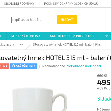
OBCHODNÍ PODMÍNKY
PODMÍNKY OCHRANY OSOBNÍCH ÚDAJŮ
HLEDAT
Y
MĚSTSKÝ MOBILIÁŘ
ŠKOLNÍ TABULE A PREZENTACE
VÝT
sklenice a hrnky
Štosovatelný hrnek HOTEL 315 ml - balení 6 ks
ovatelný hrnek HOTEL 315 ml - balení 
Průměrné
Neohodnoceno
Podrobnosti hodnocení
 CENA
ČESKÝ VÝROBEK
hodnocení
produktu
660 Kč
–
je
495
0,0
409 Kč b
z
5
Měrná
Skla
hvězdiček.
cena:
Můžeme d