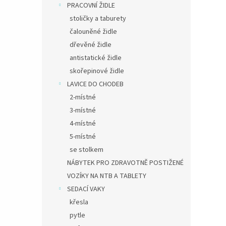
PRACOVNÍ ŽIDLE
stoličky a taburety
čalouněné židle
dřevěné židle
antistatické židle
skořepinové židle
LAVICE DO CHODEB
2-místné
3-místné
4-místné
5-místné
se stolkem
NÁBYTEK PRO ZDRAVOTNĚ POSTIŽENÉ
VOZÍKY NA NTB A TABLETY
SEDACÍ VAKY
křesla
pytle