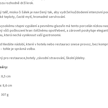
ozu rozhodně drží krok.
 talíř, miska či šálek je navržený tak, aby vydržel každodenní intenzivní pou
ké teploty, časté mytí, hromadné servírování.
 vysokému stupni vypálení a pevnému glazuře má tento porcelán nízkou nas
ný vůči poškození hran i běžnému opotřebení, a zároveň poskytuje elegantn
hu, která nechá vyniknout vaší gastronomii.
d hledáte nádobí, které v hotelu nebo restauraci snese provoz, bez komp
 – tohle je správná volba.
ý pro restaurace,hotely ,závodní stravování, školní jídelny.
měry:
: 8,5 cm
a: 8,6 cm
 307 g