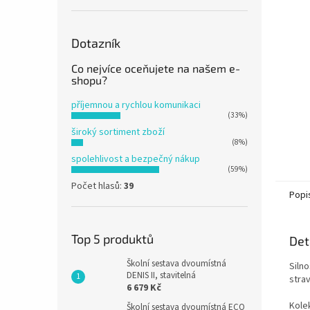
n
e
l
Dotazník
Co nejvíce oceňujete na našem e-
shopu?
příjemnou a rychlou komunikaci
(33%)
široký sortiment zboží
(8%)
spolehlivost a bezpečný nákup
(59%)
Počet hlasů:
39
Popi
Top 5 produktů
Det
Školní sestava dvoumístná
Siln
DENIS II, stavitelná
strav
6 679 Kč
Kole
Školní sestava dvoumístná ECO