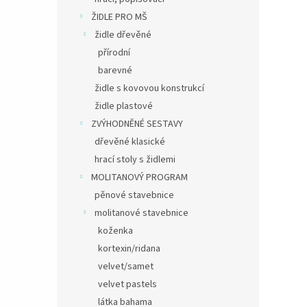
ŽIDLE PRO MŠ
židle dřevěné
přírodní
barevné
židle s kovovou konstrukcí
židle plastové
ZVÝHODNĚNÉ SESTAVY
dřevěné klasické
hrací stoly s židlemi
MOLITANOVÝ PROGRAM
pěnové stavebnice
molitanové stavebnice
koženka
kortexin/ridana
velvet/samet
velvet pastels
látka bahama