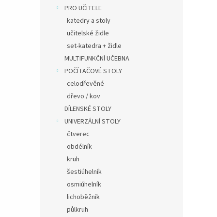
PRO UČITELE
katedry a stoly
učitelské židle
set-katedra + židle
MULTIFUNKČNÍ UČEBNA
POČÍTAČOVÉ STOLY
celodřevěné
dřevo / kov
DÍLENSKÉ STOLY
UNIVERZÁLNÍ STOLY
čtverec
obdélník
kruh
šestiúhelník
osmiúhelník
lichoběžník
půlkruh