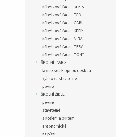
nábytková řada - DENIS
nábytková řada - ECO
nábytková řada - GABI
nábytková řada - KEFIX
nábytková řada - MIRA
nábytková řada - TERA
nábytková řada - TONY
ŠKOLNÍ LAVICE
lavice se sklopnou deskou
výškově stavitelné
pevné
ŠKOLNÍ ŽIDLE
pevné
stavitelné
s košem a pultem
ergonomické
na pístu