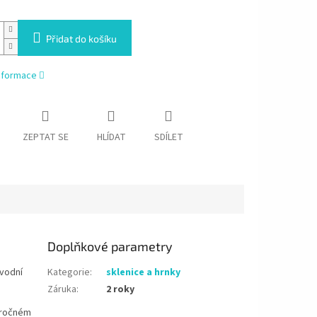
Přidat do košíku
informace
ZEPTAT SE
HLÍDAT
SDÍLET
Doplňkové parametry
ávodní
Kategorie
:
sklenice a hrnky
Záruka
:
2 roky
náročném