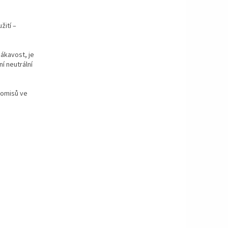
žití –
ákavost, je
í neutrální
romisů ve