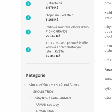
prov
II, stavitelná
6 679 Kč
Každý
Stojan na 5 kol MARS
vyso
3 168 Kč
Díky
Parková souprava olšové dřevo
PICNIC GRANDE
odol
20 160 Kč
ploc
1 + 1 ZDARMA - parková lavička
Poku
kovová s dřevoplastovýmí
stylu
latěmi KVĚTA
12 456 Kč
Určen
Roz
Přeskočit
Kategorie
kategorie
šířka
ZÁKLADNÍ ŠKOLY A STŘEDNÍ ŠKOLY
výšk
ŠKOLNÍ TŘÍDY
nábytková řada - ARMAN
váha:
ARMAN sestavy
ARMAN stoly