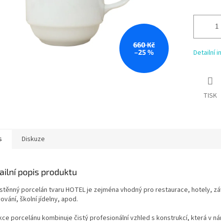
660 Kč
–25 %
Detailní 
TISK
s
Diskuze
ailní popis produktu
ostěnný porcelán tvaru HOTEL je zejména vhodný pro restaurace, hotely, z
ování, školní jídelny, apod.
kce porcelánu kombinuje čistý profesionální vzhled s konstrukcí, která v 