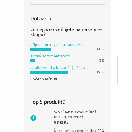
n
e
l
Dotazník
Co nejvíce oceňujete na našem e-
shopu?
příjemnou a rychlou komunikaci
(33%)
široký sortiment zboží
(8%)
spolehlivost a bezpečný nákup
(59%)
Počet hlasů:
39
Top 5 produktů
Školní sestava dvoumístná
DENIS II, stavitelná
5 342 Kč
Školní sestava dvoumístná ECO