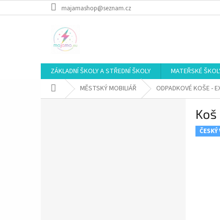
Přejít
majamashop@seznam.cz
na
obsah
ZÁKLADNÍ ŠKOLY A STŘEDNÍ ŠKOLY
MATEŘSKÉ ŠKOL
Domů
MĚSTSKÝ MOBILIÁŘ
ODPADKOVÉ KOŠE - E
P
Koš 
o
s
ČESKÝ
t
r
a
n
n
í
p
a