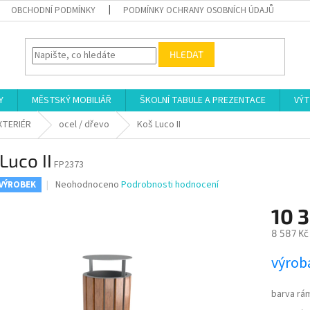
OBCHODNÍ PODMÍNKY
PODMÍNKY OCHRANY OSOBNÍCH ÚDAJŮ
HLEDAT
Y
MĚSTSKÝ MOBILIÁŘ
ŠKOLNÍ TABULE A PREZENTACE
VÝT
XTERIÉR
ocel / dřevo
Koš Luco II
Luco II
FP2373
Průměrné
Neohodnoceno
Podrobnosti hodnocení
 VÝROBEK
hodnocení
produktu
10 
je
8 587 Kč
0,0
z
Měrná
výroba
5
cena:
hvězdiček.
barva rá