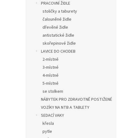
PRACOVNÍ ŽIDLE
stoličky a taburety
čalouněné židle
dřevěné židle
antistatické židle
skořepinové židle
LAVICE DO CHODEB
2-místné
3-místné
4-místné
5-místné
se stolkem
NÁBYTEK PRO ZDRAVOTNĚ POSTIŽENÉ
VOZÍKY NA NTB A TABLETY
SEDACÍ VAKY
křesla
pytle