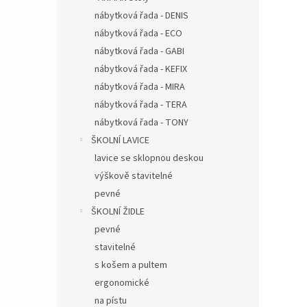
nábytková řada - DENIS
nábytková řada - ECO
nábytková řada - GABI
nábytková řada - KEFIX
nábytková řada - MIRA
nábytková řada - TERA
nábytková řada - TONY
ŠKOLNÍ LAVICE
lavice se sklopnou deskou
výškově stavitelné
pevné
ŠKOLNÍ ŽIDLE
pevné
stavitelné
s košem a pultem
ergonomické
na pístu