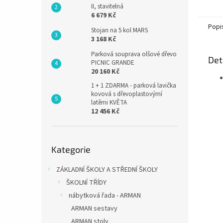
II, stavitelná
6 679 Kč
Popi
Stojan na 5 kol MARS
3 168 Kč
Parková souprava olšové dřevo
Det
PICNIC GRANDE
20 160 Kč
1 + 1 ZDARMA - parková lavička
kovová s dřevoplastovýmí
latěmi KVĚTA
12 456 Kč
Přeskočit
Kategorie
kategorie
ZÁKLADNÍ ŠKOLY A STŘEDNÍ ŠKOLY
ŠKOLNÍ TŘÍDY
nábytková řada - ARMAN
ARMAN sestavy
ARMAN stoly