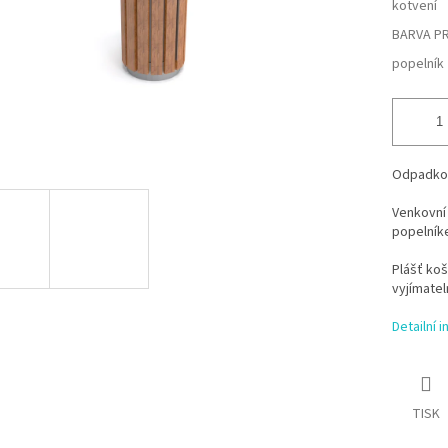
kotvení
BARVA P
popelník
Odpadkov
Venkovní
popelník
Plášť ko
vyjímate
Detailní 
TISK