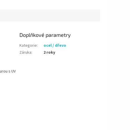
Doplňkové parametry
Kategorie
:
ocel / dřevo
Záruka
:
2 roky
urou s UV