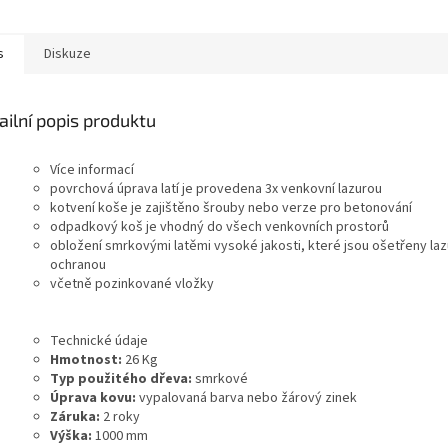
s
Diskuze
ailní popis produktu
Více informací
povrchová úprava latí je provedena 3x venkovní lazurou
kotvení koše je zajištěno šrouby nebo verze pro betonování
odpadkový koš je vhodný do všech venkovních prostorů
obložení smrkovými latěmi vysoké jakosti, které jsou ošetřeny laz
ochranou
včetně pozinkované vložky
Technické údaje
Hmotnost:
26 Kg
Typ použitého dřeva:
smrkové
Úprava kovu:
vypalovaná barva nebo žárový zinek
Záruka:
2 roky
Výška:
1000 mm