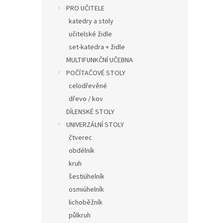
PRO UČITELE
katedry a stoly
učitelské židle
set-katedra + židle
MULTIFUNKČNÍ UČEBNA
POČÍTAČOVÉ STOLY
celodřevěné
dřevo / kov
DÍLENSKÉ STOLY
UNIVERZÁLNÍ STOLY
čtverec
obdélník
kruh
šestiúhelník
osmiúhelník
lichoběžník
půlkruh