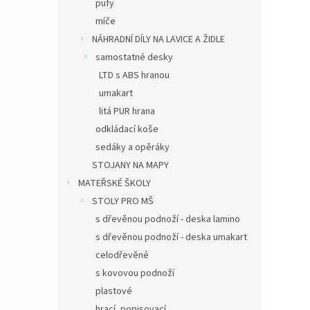
pufy
míče
NÁHRADNÍ DÍLY NA LAVICE A ŽIDLE
samostatné desky
LTD s ABS hranou
umakart
litá PUR hrana
odkládací koše
sedáky a opěráky
STOJANY NA MAPY
MATEŘSKÉ ŠKOLY
STOLY PRO MŠ
s dřevěnou podnoží - deska lamino
s dřevěnou podnoží - deska umakart
celodřevěné
s kovovou podnoží
plastové
hrací, popisovací