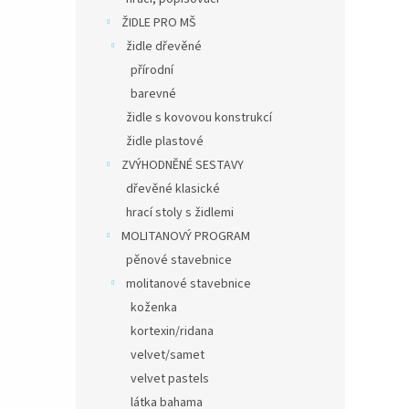
ŽIDLE PRO MŠ
židle dřevěné
přírodní
barevné
židle s kovovou konstrukcí
židle plastové
ZVÝHODNĚNÉ SESTAVY
dřevěné klasické
hrací stoly s židlemi
MOLITANOVÝ PROGRAM
pěnové stavebnice
molitanové stavebnice
koženka
kortexin/ridana
velvet/samet
velvet pastels
látka bahama