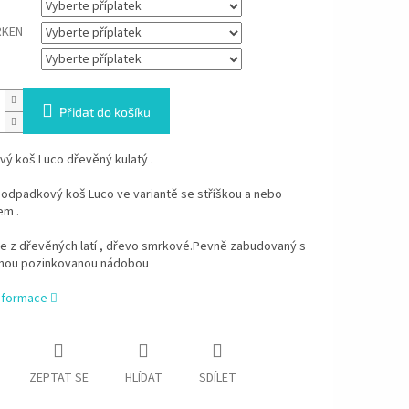
RKEN
Přidat do košíku
ý koš Luco dřevěný kulatý .
 odpadkový koš Luco ve variantě se stříškou a nebo
em .
še z dřevěných latí , dřevo smrkové.Pevně zabudovaný s
lnou pozinkovanou nádobou
informace
ZEPTAT SE
HLÍDAT
SDÍLET