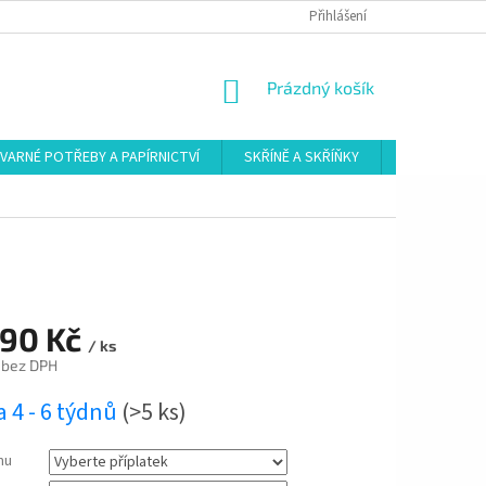
Přihlášení
NÁKUPNÍ
Prázdný košík
KOŠÍK
VARNÉ POTŘEBY A PAPÍRNICTVÍ
SKŘÍNĚ A SKŘÍŇKY
ŠATNY
390 Kč
/ ks
bez DPH
 4 - 6 týdnů
(>5 ks)
mu