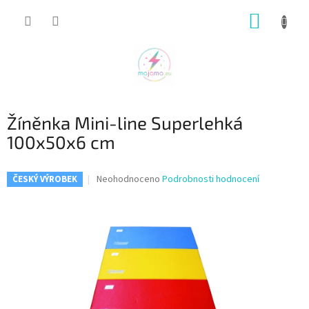
Přejít
NÁKUP
na
obsah
KOŠÍK
Žíněnka Mini-line Superlehká
100x50x6 cm
Průměrné
Neohodnoceno
Podrobnosti hodnocení
ČESKÝ VÝROBEK
hodnocení
produktu
je
0,0
z
5
hvězdiček.