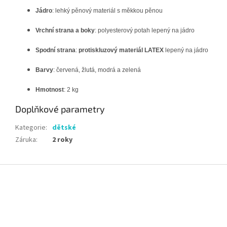
Jádro
: lehký pěnový materiál s měkkou pěnou
Vrchní strana a boky
: polyesterový potah lepený na jádro
Spodní strana
:
protiskluzový materiál LATEX
lepený na jádro
Barvy
: červená, žlutá, modrá a zelená
Hmotnost
: 2 kg
Doplňkové parametry
Kategorie
:
dětské
Záruka
:
2 roky
Z
á
p
a
t
í