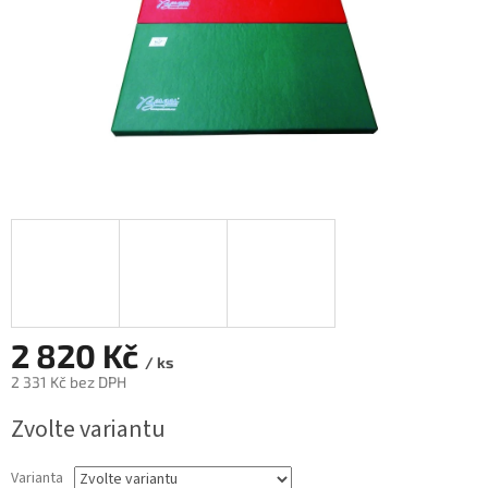
2 820 Kč
/ ks
2 331 Kč bez DPH
Měrná
Zvolte variantu
cena:
Varianta