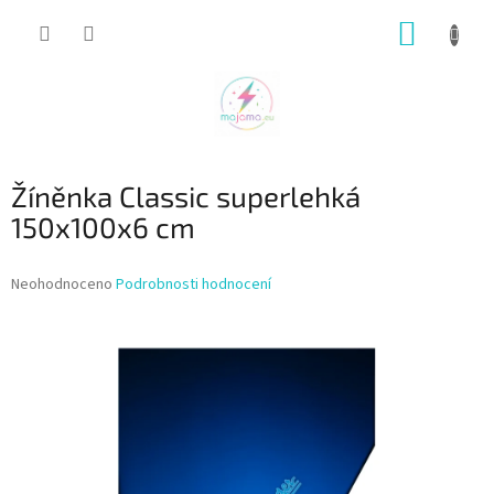
Přejít
NÁKUP
na
obsah
KOŠÍK
Žíněnka Classic superlehká
150x100x6 cm
Průměrné
Neohodnoceno
Podrobnosti hodnocení
hodnocení
produktu
je
0,0
z
5
hvězdiček.