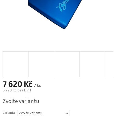
7 620 Kč
/ ks
6 298 Kč bez DPH
Měrná
Zvolte variantu
cena:
Varianta