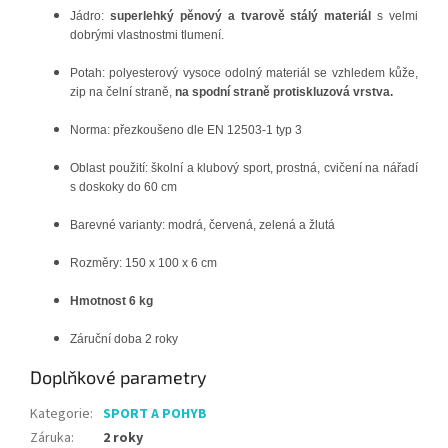
Jádro:
superlehký pěnový a tvarově stálý materiál
s velmi
dobrými vlastnostmi tlumení.
Potah: polyesterový vysoce odolný materiál se vzhledem kůže,
zip na čelní straně,
na spodní straně protiskluzová vrstva.
Norma: přezkoušeno dle EN 12503-1 typ 3
Oblast použití: školní a klubový sport, prostná, cvičení na nářadí
s doskoky do 60 cm
Barevné varianty: modrá, červená, zelená a žlutá
Rozměry: 150 x 100 x 6 cm
Hmotnost 6 kg
Záruční doba 2 roky
Doplňkové parametry
Kategorie
:
SPORT A POHYB
Záruka
:
2 roky