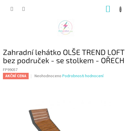
Přejít
NÁKUP
na
obsah
KOŠÍK
Zahradní lehátko OLŠE TREND LOFT
bez područek - se stolkem - OŘECH
FP99057
Průměrné
Neohodnoceno
Podrobnosti hodnocení
AKČNÍ CENA
hodnocení
produktu
je
0,0
z
5
hvězdiček.