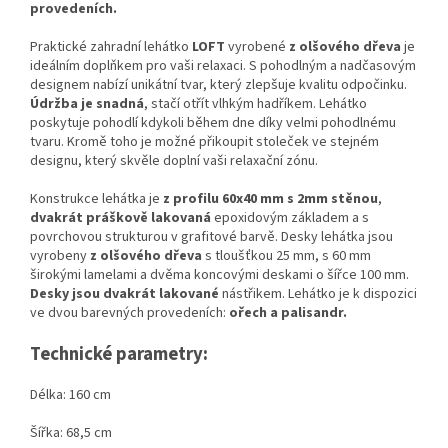
provedeních.
Praktické zahradní lehátko
LOFT
vyrobené
z olšového dřeva
je
ideálním doplňkem pro vaši relaxaci. S pohodlným a nadčasovým
designem nabízí unikátní tvar, který zlepšuje kvalitu odpočinku.
Údržba je snadná
, stačí otřít vlhkým hadříkem. Lehátko
poskytuje pohodlí kdykoli během dne díky velmi pohodlnému
tvaru.
Kromě toho je možné přikoupit stoleček ve stejném
designu, který skvěle doplní vaši relaxační zónu.
Konstrukce lehátka je
z profilu 60x40 mm s 2mm stěnou
,
dvakrát práškově lakovaná
epoxidovým základem a s
povrchovou strukturou v grafitové barvě. Desky lehátka jsou
vyrobeny
z olšového dřeva
s tloušťkou 25 mm, s 60 mm
širokými lamelami a dvěma koncovými deskami o šířce 100 mm.
Desky jsou dvakrát lakované
nástřikem. Lehátko je k dispozici
ve dvou barevných provedeních:
ořech a palisandr.
Technické parametry:
Délka: 160 cm
Šířka: 68,5 cm