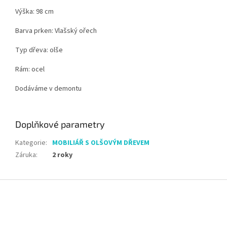
Výška: 98 cm
Barva prken: Vlašský ořech
Typ dřeva: olše
Rám: ocel
Dodáváme v demontu
Doplňkové parametry
Kategorie
:
MOBILIÁŘ S OLŠOVÝM DŘEVEM
Záruka
:
2 roky
Z
á
p
a