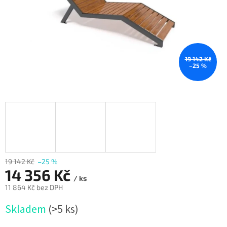
19 142 Kč
–25 %
19 142 Kč
–25 %
14 356 Kč
/ ks
11 864 Kč bez DPH
Měrná
Skladem
(>5 ks)
cena: