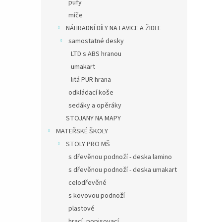
pufy
míče
NÁHRADNÍ DÍLY NA LAVICE A ŽIDLE
samostatné desky
LTD s ABS hranou
umakart
litá PUR hrana
odkládací koše
sedáky a opěráky
STOJANY NA MAPY
MATEŘSKÉ ŠKOLY
STOLY PRO MŠ
s dřevěnou podnoží - deska lamino
s dřevěnou podnoží - deska umakart
celodřevěné
s kovovou podnoží
plastové
hrací, popisovací