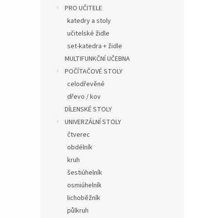
PRO UČITELE
katedry a stoly
učitelské židle
set-katedra + židle
MULTIFUNKČNÍ UČEBNA
POČÍTAČOVÉ STOLY
celodřevěné
dřevo / kov
DÍLENSKÉ STOLY
UNIVERZÁLNÍ STOLY
čtverec
obdélník
kruh
šestiúhelník
osmiúhelník
lichoběžník
půlkruh