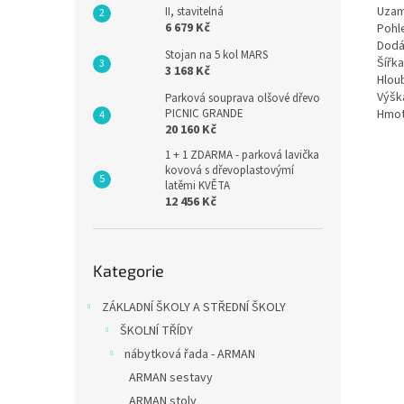
Uzam
II, stavitelná
6 679 Kč
Pohl
Dodá
Stojan na 5 kol MARS
Šířka
3 168 Kč
Hlou
Výšk
Parková souprava olšové dřevo
Hmot
PICNIC GRANDE
20 160 Kč
1 + 1 ZDARMA - parková lavička
kovová s dřevoplastovýmí
latěmi KVĚTA
12 456 Kč
Přeskočit
Kategorie
kategorie
ZÁKLADNÍ ŠKOLY A STŘEDNÍ ŠKOLY
ŠKOLNÍ TŘÍDY
nábytková řada - ARMAN
ARMAN sestavy
ARMAN stoly