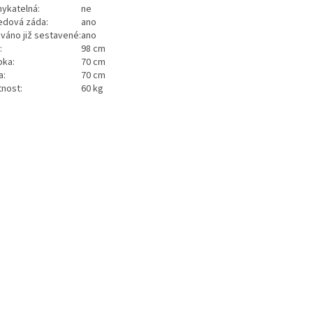
ykatelná:
ne
edová záda:
ano
váno již sestavené:
ano
:
98 cm
bka:
70 cm
a:
70 cm
nost:
60 kg