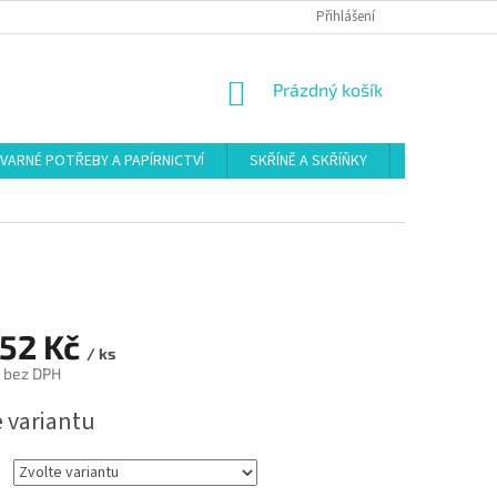
Přihlášení
NÁKUPNÍ
Prázdný košík
KOŠÍK
VARNÉ POTŘEBY A PAPÍRNICTVÍ
SKŘÍNĚ A SKŘÍŇKY
ŠATNY
352 Kč
/ ks
č bez DPH
e variantu