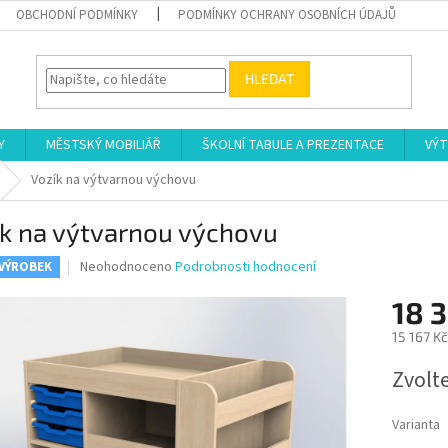
OBCHODNÍ PODMÍNKY
PODMÍNKY OCHRANY OSOBNÍCH ÚDAJŮ
HLEDAT
Y
MĚSTSKÝ MOBILIÁŘ
ŠKOLNÍ TABULE A PREZENTACE
VÝT
Vozík na výtvarnou výchovu
ík na výtvarnou výchovu
Průměrné
Neohodnoceno
Podrobnosti hodnocení
 VÝROBEK
hodnocení
produktu
18 
je
15 167 K
0,0
z
Měrná
Zvolt
5
cena:
hvězdiček.
Varianta