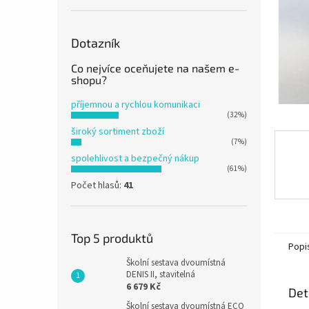
n
e
l
Dotazník
Co nejvíce oceňujete na našem e-
shopu?
příjemnou a rychlou komunikaci
(32%)
široký sortiment zboží
(7%)
spolehlivost a bezpečný nákup
(61%)
Počet hlasů:
41
Top 5 produktů
Popi
Školní sestava dvoumístná
DENIS II, stavitelná
6 679 Kč
Det
Školní sestava dvoumístná ECO