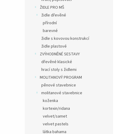
ŽIDLE PRO MŠ
židle dřevěné
přírodní
barevné
židle s kovovou konstrukcí
židle plastové
ZVÝHODNĚNÉ SESTAVY
dřevěné klasické
hrací stoly s židlemi
MOLITANOVÝ PROGRAM
pěnové stavebnice
molitanové stavebnice
koženka
kortexin/ridana
velvet/samet
velvet pastels
látka bahama