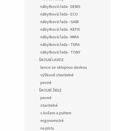
nábytková řada - DENIS
nábytková řada - ECO
nábytková řada - GABI
nábytková řada - KEFIX
nábytková řada - MIRA
nábytková řada - TERA
nábytková řada - TONY
ŠKOLNÍ LAVICE
lavice se sklopnou deskou
výškově stavitelné
pevné
ŠKOLNÍ ŽIDLE
pevné
stavitelné
s košem a pultem
ergonomické
na pístu