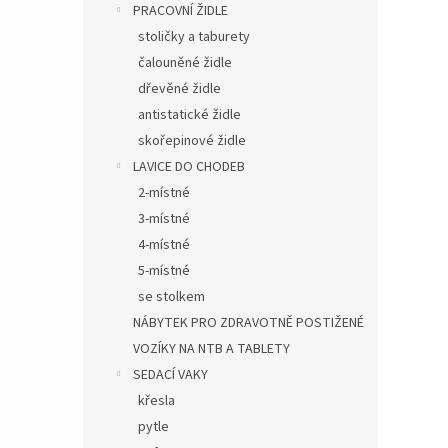
PRACOVNÍ ŽIDLE
stoličky a taburety
čalouněné židle
dřevěné židle
antistatické židle
skořepinové židle
LAVICE DO CHODEB
2-místné
3-místné
4-místné
5-místné
se stolkem
NÁBYTEK PRO ZDRAVOTNĚ POSTIŽENÉ
VOZÍKY NA NTB A TABLETY
SEDACÍ VAKY
křesla
pytle