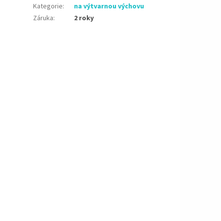
Kategorie
:
na výtvarnou výchovu
Záruka
:
2 roky