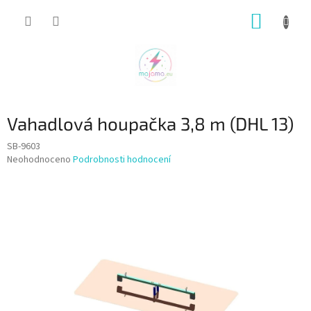
Přejít
NÁKUP
na
obsah
KOŠÍK
Vahadlová houpačka 3,8 m (DHL 13)
SB-9603
Průměrné
Neohodnoceno
Podrobnosti hodnocení
hodnocení
produktu
je
0,0
z
5
hvězdiček.