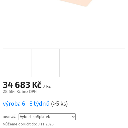
34 683 Kč
/ ks
28 664 Kč
bez DPH
Měrná
výroba 6 - 8 týdnů
(>5 ks)
cena:
montáž
Můžeme doručit do:
3.11.2026