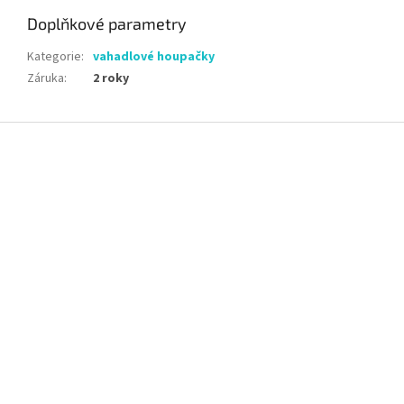
Doplňkové parametry
Kategorie
:
vahadlové houpačky
Záruka
:
2 roky
Z
á
p
a
t
í