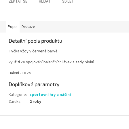
ZEPTAT SE
HLÍDAT
SDÍLET
Popis
Diskuze
Detailní popis produktu
Tyčka vždy v červené barvě.
Využití ke spojování balančních lávek a sady bloků.
Balení - 10 ks
Doplňkové parametry
Kategorie
:
sportovní hry a náčiní
Záruka
:
2 roky
Z
á