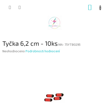
Přejít
NÁKUP
na
obsah
KOŠÍK
Tyčka 6,2 cm - 10ks
MA- 75YTB0295
Průměrné
Neohodnoceno
Podrobnosti hodnocení
hodnocení
produktu
je
0,0
z
5
hvězdiček.