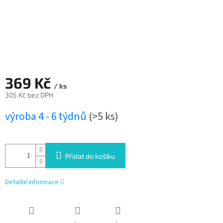
369 Kč
/ ks
305 Kč bez DPH
Měrná
výroba 4 - 6 týdnů
(>5 ks)
cena:
Přidat do košíku
Detailní informace