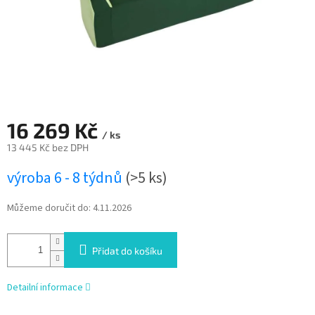
16 269 Kč
/ ks
13 445 Kč bez DPH
Měrná
výroba 6 - 8 týdnů
(>5 ks)
cena:
Můžeme doručit do:
4.11.2026
Přidat do košíku
Detailní informace