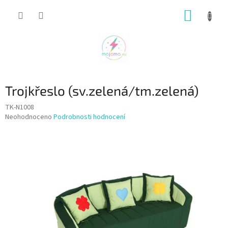
Přejít
NÁKUP
na
obsah
KOŠÍK
Trojkřeslo (sv.zelená/tm.zelená)
TK-N1008
Průměrné
Neohodnoceno
Podrobnosti hodnocení
hodnocení
produktu
je
0,0
z
5
hvězdiček.