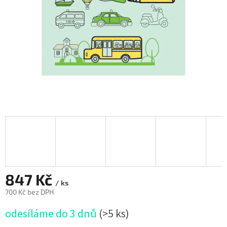
847 Kč
/ ks
700 Kč bez DPH
Měrná
odesíláme do 3 dnů
(>5 ks)
cena: