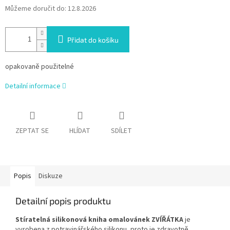
Můžeme doručit do:
12.8.2026
Přidat do košíku
opakovaně použitelné
Detailní informace
ZEPTAT SE
HLÍDAT
SDÍLET
Popis
Diskuze
Detailní popis produktu
Stíratelná silikonová kniha omalovánek ZVÍŘÁTKA
je
vyrobena z potravinářského silikonu, proto je zdravotně