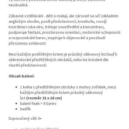
nezávadná.
Zábavné vzdělávání - děti si malují, ale zároveň se učí základním
anglickým slovům, posílí představivost, kreativitu, rozvíjí
koordinaci ruka-oko, trénuje soustředění a koncentraci,
podporuje fantazii, prostorovou orientaci, motorické schopnosti
a rozpoznávání barev, inspiruje k objevování a povzbudí
přirozenou zvídavost.
Mezi každým potištěným listem je prázdný silikonový list buď k
obkreslování předtištěných obrázků, nebo ke kreslení dle
vlastní představivosti.
Obsah balení:
1 kniha s předtištěnými obrázky s motivy zvířátek, mezi
každým předtištěným listem prázdný silikonový
list
(rozměr 21 x 18 cm)
balení fixek = 8 barev
hadřík
Doporučený věk 3+