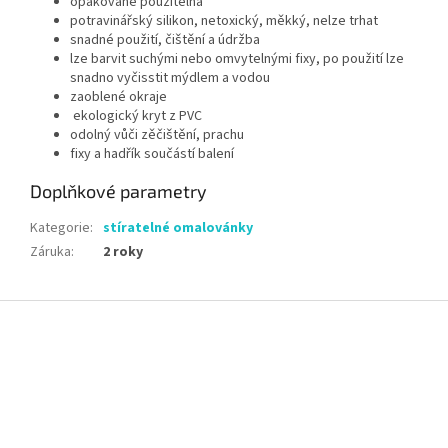
opakovaně použitelná
potravinářský silikon, netoxický, měkký, nelze trhat
snadné použití, čištění a údržba
lze barvit suchými nebo omvytelnými fixy, po použití lze
snadno vyčisstit mýdlem a vodou
zaoblené okraje
ekologický kryt z PVC
odolný vůči zěčištění, prachu
fixy a hadřík součástí balení
Doplňkové parametry
Kategorie
:
stíratelné omalovánky
Záruka
:
2 roky
Z
á
p
a
t
í