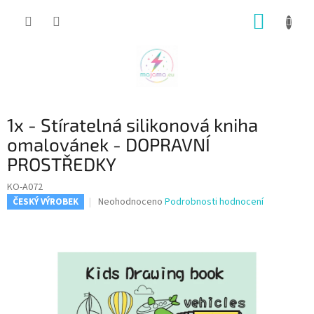
Přejít
NÁKUP
na
obsah
KOŠÍK
1x - Stíratelná silikonová kniha
omalovánek - DOPRAVNÍ
PROSTŘEDKY
KO-A072
Průměrné
Neohodnoceno
Podrobnosti hodnocení
ČESKÝ VÝROBEK
hodnocení
produktu
je
0,0
z
5
hvězdiček.