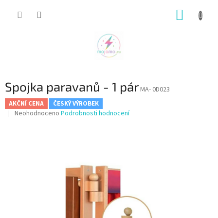
Přejít
NÁKUP
na
obsah
KOŠÍK
Spojka paravanů - 1 pár
MA- 0D023
AKČNÍ CENA
ČESKÝ VÝROBEK
Průměrné
Neohodnoceno
Podrobnosti hodnocení
hodnocení
produktu
je
0,0
z
5
hvězdiček.