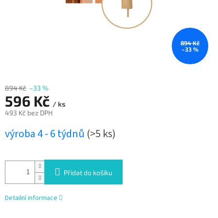
894 Kč
–33 %
894 Kč
–33 %
596 Kč
/ ks
493 Kč bez DPH
Měrná
výroba 4 - 6 týdnů
(>5 ks)
cena:
Přidat do košíku
Detailní informace