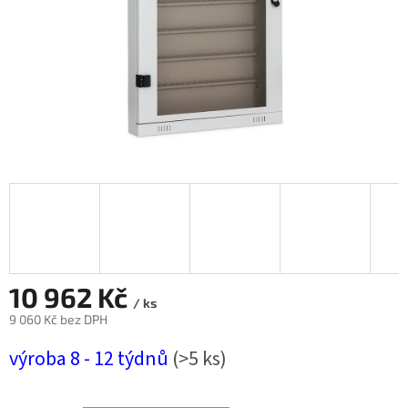
10 962 Kč
/ ks
9 060 Kč bez DPH
Měrná
výroba 8 - 12 týdnů
(>5 ks)
cena: