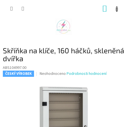
Přejít
NÁKUP
na
obsah
KOŠÍK
Skříňka na klíče, 160 háčků, skleněná
dvířka
ABS104997.00
Průměrné
Neohodnoceno
Podrobnosti hodnocení
ČESKÝ VÝROBEK
hodnocení
produktu
je
0,0
z
5
hvězdiček.