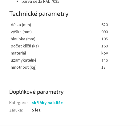
barva šedá RAL 7035
Technické parametry
délka (mm)
620
výška (mm)
990
hloubka (mm)
105
počet klíčů (ks)
160
materiál
kov
uzamykatelné
ano
hmotnost (kg)
18
Doplňkové parametry
Kategorie
:
skříňky na klíče
Záruka
:
5 let
Z
á