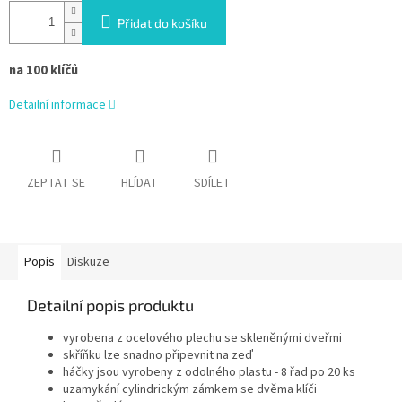
Přidat do košíku
na 100 klíčů
Detailní informace
ZEPTAT SE
HLÍDAT
SDÍLET
Popis
Diskuze
Detailní popis produktu
vyrobena z ocelového plechu se skleněnými dveřmi
skříňku lze snadno připevnit na zeď
háčky jsou vyrobeny z odolného plastu - 8 řad po 20 ks
uzamykání cylindrickým zámkem se dvěma klíči