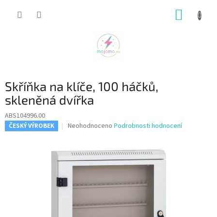
Přejít
NÁKUP
na
obsah
KOŠÍK
Skříňka na klíče, 100 háčků,
skleněná dvířka
ABS104996.00
Průměrné
Neohodnoceno
Podrobnosti hodnocení
ČESKÝ VÝROBEK
hodnocení
produktu
je
0,0
z
5
hvězdiček.