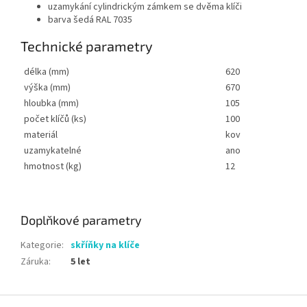
uzamykání cylindrickým zámkem se dvěma klíči
barva šedá RAL 7035
Technické parametry
délka (mm)
620
výška (mm)
670
hloubka (mm)
105
počet klíčů (ks)
100
materiál
kov
uzamykatelné
ano
hmotnost (kg)
12
Doplňkové parametry
Kategorie
:
skříňky na klíče
Záruka
:
5 let
Z