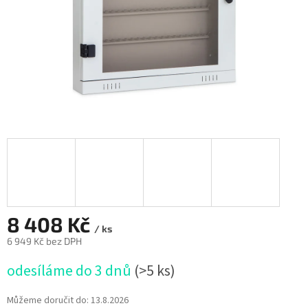
8 408 Kč
/ ks
6 949 Kč bez DPH
Měrná
odesíláme do 3 dnů
(>5 ks)
cena:
Můžeme doručit do:
13.8.2026